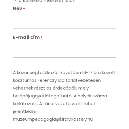
"
" a kötelező mezőket jelöli
*
Név
*
E-mail cím
*
A
A közönségtalálkozót követően 16-17 óra között
közönségtalálkozót
kosztümös Ferenczy Ida tárlatvezetésen
követően
vehetnek részt az érdeklődők, mely
belépőjeggyel látogatható. A helyek száma
korlátozott. A tárlatvezetésre itt lehet
jelentkezni:
muzeumpedagogia@kiralyikastely.hu