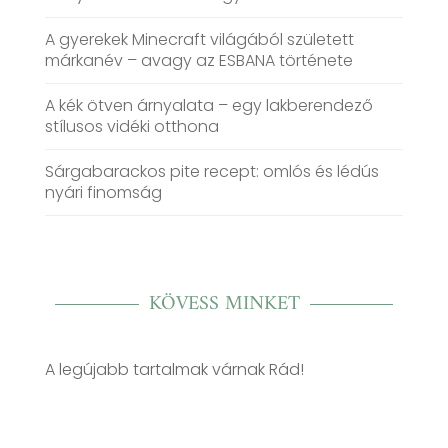
A gyerekek Minecraft világából született
márkanév – avagy az ESBANA története
A kék ötven árnyalata – egy lakberendező
stílusos vidéki otthona
Sárgabarackos pite recept: omlós és lédús
nyári finomság
KÖVESS MINKET
A legújabb tartalmak várnak Rád!