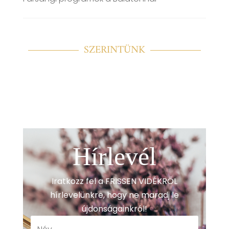
SZERINTÜNK
Hírlevél
Iratkozz fel a FRISSEN VIDÉKRŐL
hírlevelünkre, hogy ne maradj le
újdonságainkról!