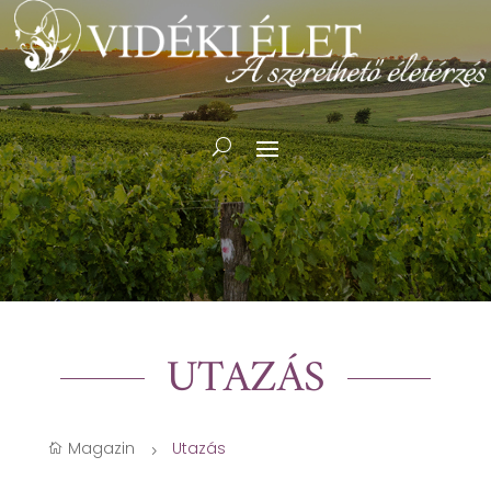
UTAZÁS
Magazin
Utazás

5