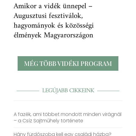
Amikor a vidék ünnepel –
Augusztusi fesztiválok,
hagyományok és közösségi
élmények Magyarországon
MÉG TÖBB VIDÉKI PROGRAM
LEGÚJABB CIKKEINK
A fazék, ami többet mondott minden virágnál
– a Csíz Sajtműhely története
Hány fürdőszoba kell egy családi házba?