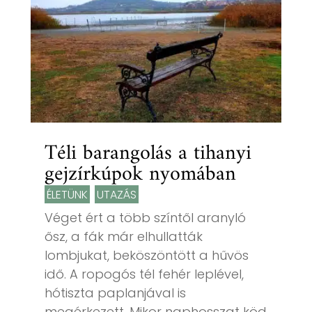
Téli barangolás a tihanyi
gejzírkúpok nyomában
ÉLETÜNK
,
UTAZÁS
Véget ért a több színtől aranyló
ősz, a fák már elhullatták
lombjukat, beköszöntött a hűvös
idő. A ropogós tél fehér leplével,
hótiszta paplanjával is
megérkezett. Mikor naphosszat köd