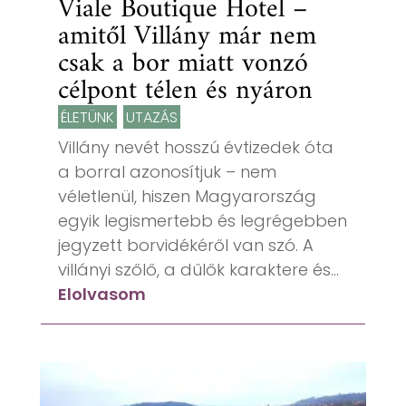
Viale Boutique Hotel –
amitől Villány már nem
csak a bor miatt vonzó
célpont télen és nyáron
ÉLETÜNK
,
UTAZÁS
Villány nevét hosszú évtizedek óta
a borral azonosítjuk – nem
véletlenül, hiszen Magyarország
egyik legismertebb és legrégebben
jegyzett borvidékéről van szó. A
villányi szőlő, a dűlők karaktere és...
Elolvasom