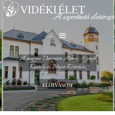
A magyar Downton Abbey – Graefl
Kastély és Major Kétútköz
ELOLVASOM