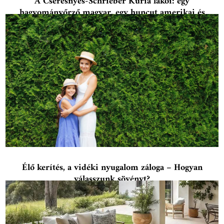
A Cseresnyés-Schrieber Kúria lakói: egy
hagyományőrző magyar, egy huncut amerikai és
családjuk
Élő kerítés, a vidéki nyugalom záloga – Hogyan
válasszunk sövényt?