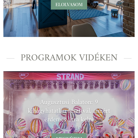
ELOLVASOM
PROGRAMOK VIDÉKEN
Augusztusi Balaton: 9
kihagyhatatlan fesztivál, amiért
érdemes útra kelni