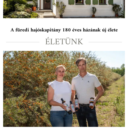
A füredi hajóskapitány 180 éves házának új élete
ÉLETÜNK