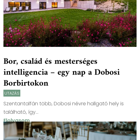
Bor, család és mesterséges
intelligencia – egy nap a Dobosi
Borbirtokon
UTAZÁS
Szentantalfán több, Dobosi névre hallgató hely is
található, így...
Elolvasom