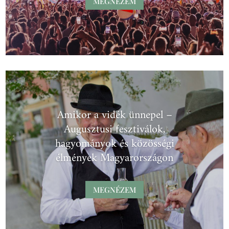
MEGNÉZEM
Amikor a vidék ünnepel –
Augusztusi fesztiválok,
hagyományok és közösségi
élmények Magyarországon
MEGNÉZEM