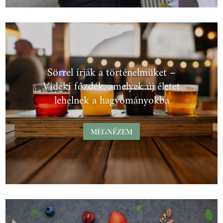
Sörrel írják a történelmüket –
Vidéki főzdék, amelyek új életet
lehelnek a hagyományokba
MEGNÉZEM