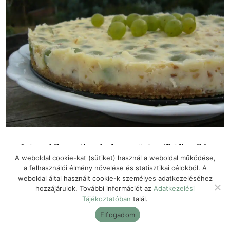
Szüretelők tortája – kedvenc sütés nélküli szőlős
receptünk
A weboldal cookie-kat (sütiket) használ a weboldal működése,
a felhasználói élmény növelése és statisztikai célokból. A
weboldal által használt cookie-k személyes adatkezeléséhez
hozzájárulok. További információt az
Adatkezelési
Tájékoztatóban
talál.
Elfogadom