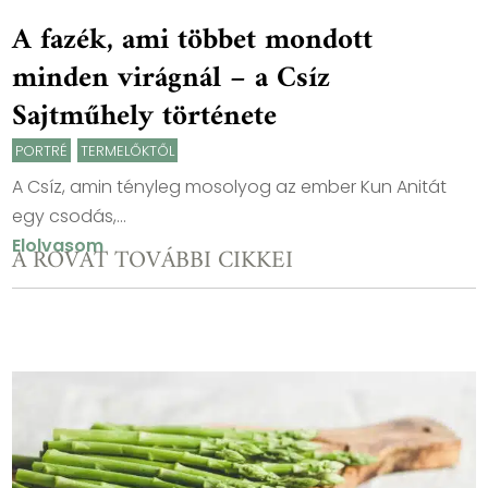
A fazék, ami többet mondott
minden virágnál – a Csíz
Sajtműhely története
PORTRÉ
,
TERMELŐKTŐL
A Csíz, amin tényleg mosolyog az ember Kun Anitát
egy csodás,...
Elolvasom
A ROVAT TOVÁBBI CIKKEI