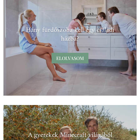
Hány fürdőszoba kell egy családi
házba?
ELOLVASOM
A gyerekek Minecraft világából