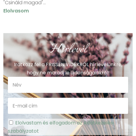
"Csináld magad"...
Elolvasom
Hírlevél
Iratkozz fel a FRISSEN VIDÉKRŐL hírlevelünkre,
hogy ne maradj le újdonságainkról!
Elolvastam és elfogadom az Adatkezelési
szabályzatot