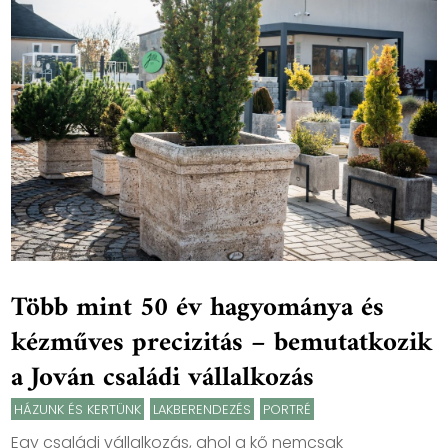
Több mint 50 év hagyománya és
kézműves precizitás – bemutatkozik
a Jován családi vállalkozás
HÁZUNK ÉS KERTÜNK
,
LAKBERENDEZÉS
,
PORTRÉ
Egy családi vállalkozás, ahol a kő nemcsak