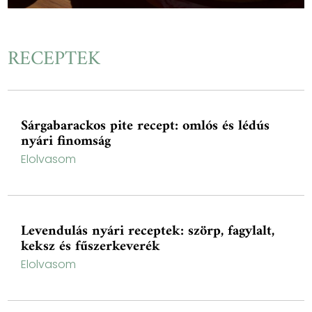
RECEPTEK
Sárgabarackos pite recept: omlós és lédús
nyári finomság
Elolvasom
Levendulás nyári receptek: szörp, fagylalt,
keksz és fűszerkeverék
Elolvasom