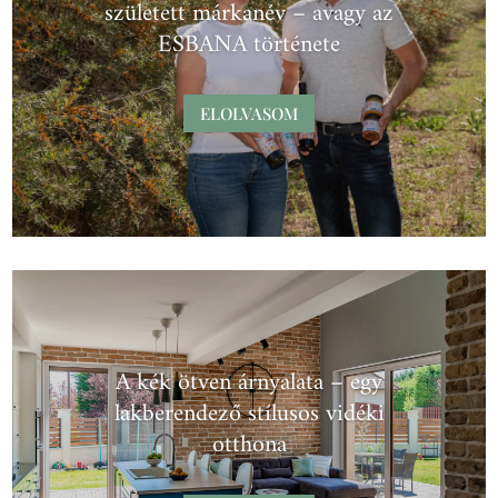
született márkanév – avagy az
ESBANA története
ELOLVASOM
A kék ötven árnyalata – egy
lakberendező stílusos vidéki
otthona