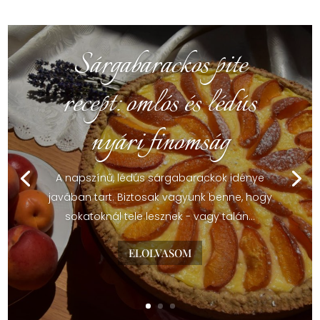
Levendulás nyári
receptek: szörp, fagylalt,
keksz és fűszerkeverék
Ma már hazánkban sem ismeretlen
vendég a konyhánkban a levendula, a
levendulás nyári recepteket, különleges
fogásokat...
ELOLVASOM