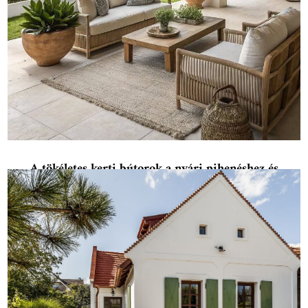
A tökéletes kerti bútorok a nyári pihenéshez és
grillezéshez