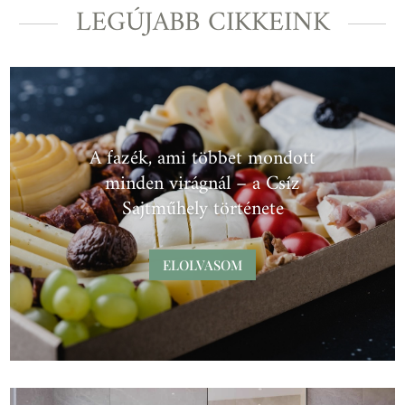
LEGÚJABB CIKKEINK
A fazék, ami többet mondott
minden virágnál – a Csíz
Sajtműhely története
ELOLVASOM