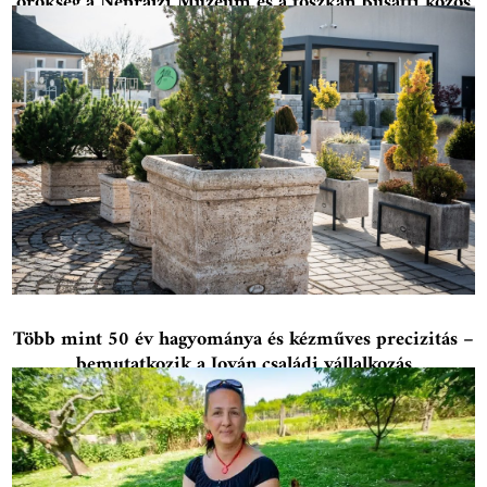
örökség a Néprajzi Múzeum és a toszkán Busatti közös
kollekciójában
Több mint 50 év hagyománya és kézműves precizitás –
bemutatkozik a Jován családi vállalkozás