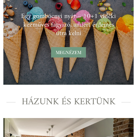
Egy gombócnyi nyár – 10+1 vidéki
kézműves fagyizó, amiért érdemes
útra kelni
MEGNÉZEM
HÁZUNK ÉS KERTÜNK