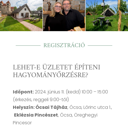
REGISZTRÁCIÓ
LEHET-E ÜZLETET ÉPÍTENI
HAGYOMÁNYŐRZÉSRE
?
Időpont:
2024. június 11. (kedd) 10:00 – 15:00
(érkezés, reggeli 9:00-től)
Helyszín:
Ócsai Tájház
, Ócsa, Lőrinc utca 1.,
Eklézsia Pincészet
, Ócsa, Öreghegyi
Pincesor
LEHET-E ÜZLETET ÉPÍTENI A HAGYOMÁNYOK ŐRZÉSÉRE?