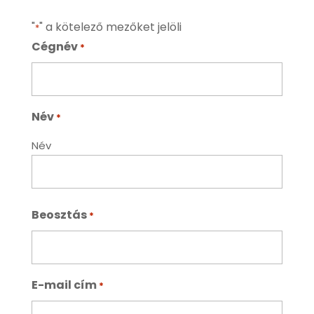
"
" a kötelező mezőket jelöli
*
Cégnév
*
Név
*
Név
Beosztás
*
E-mail cím
*