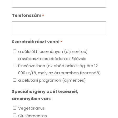
Telefonszám
*
Szeretnék részt venni
*
a délelőtti eseményen (díjmentes)
a svédasztalos ebéden az Eklézsia
Pincészetben (az ebéd önköltségi ára 12
000 Ft/fő, mely az étteremben fizetendő)
a délutáni programon (díjmentes)
Speciális igény az étkezésnél,
amennyiben van:
Vegetáriánus
Gluténmentes