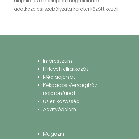
alapuló és a honlapján megtalálható
adatkezelési szabályzata keretei között kezeli.
Impresszum
Hírlevél feliratkozás
Médiaajánlat
Kékpados Vendégház
Balatonfüred
Üzleti közösség
Adatvédelem
Magazin