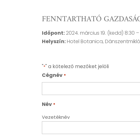
FENNTARTHATÓ GAZDASÁG
Időpont:
2024. március 19. (kedd) 8:30 –
március 19 (1)
Helyszín:
Hotel Botanica,
Dánszentmiklós
"
" a kötelező mezőket jelöli
*
Cégnév
*
Név
*
Vezetéknév