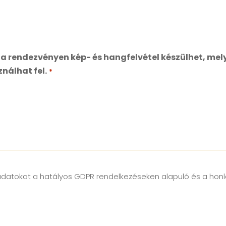
 rendezvényen kép- és hangfelvétel készülhet, mel
álhat fel.
*
datokat a hatályos GDPR rendelkezéseken alapuló és a honl