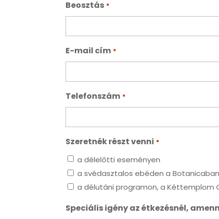
Beosztás
*
E-mail cím
*
Telefonszám
*
Szeretnék részt venni
*
a délelőtti eseményen
a svédasztalos ebéden a Botanicaban 
a délutáni programon, a Kéttemplom 
Speciális igény az étkezésnél, amen