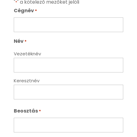
"
" a kötelező mezőket jelöli
*
Cégnév
*
Név
*
Vezetéknév
Keresztnév
Beosztás
*