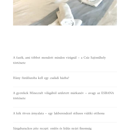
Villa Borka****
A fazék, ami többet mondott minden virágnál – a Csíz Sajtműhely
története
Hány fürdőszoba kell egy családi házba?
A gyerekek Minecraft világából született márkanév – avagy az ESBANA
története
A kék ötven árnyalata – egy lakberendező stílusos vidéki otthona
Sárgabarackos pite recept: omlós és lédús nyári finomság