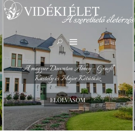
A magyar Downton Abbey – Graefl
Kastély és Major Kétútköz
ELOLVASOM