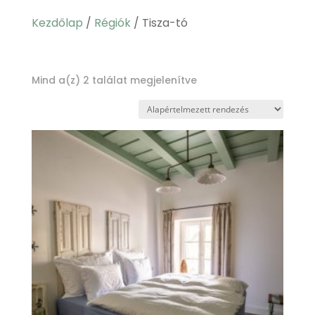
Kezdőlap
/
Régiók
/ Tisza-tó
Tisza-tó
Mind a(z) 2 találat megjelenítve