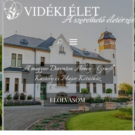
A magyar Downton Abbey – Graefl
Kastély és Major Kétútköz
ELOLVASOM