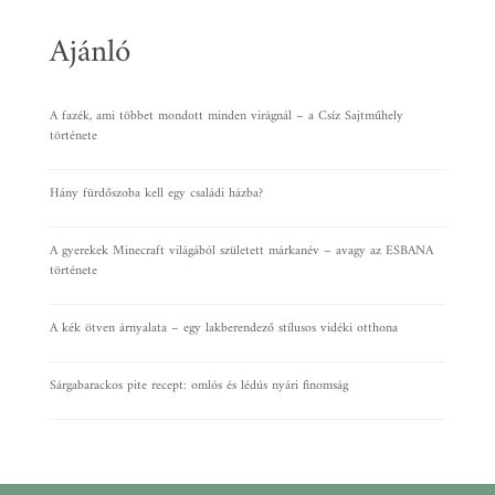
Ajánló
A fazék, ami többet mondott minden virágnál – a Csíz Sajtműhely
története
Hány fürdőszoba kell egy családi házba?
A gyerekek Minecraft világából született márkanév – avagy az ESBANA
története
A kék ötven árnyalata – egy lakberendező stílusos vidéki otthona
Sárgabarackos pite recept: omlós és lédús nyári finomság