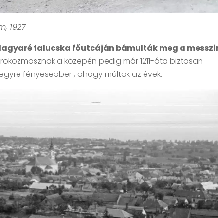
m, 1927
 Magyaré falucska főutcáján bámulták meg a messzi
ikrokozmosznak a közepén pedig már 1211-óta biztosan
, egyre fényesebben, ahogy múltak az évek.