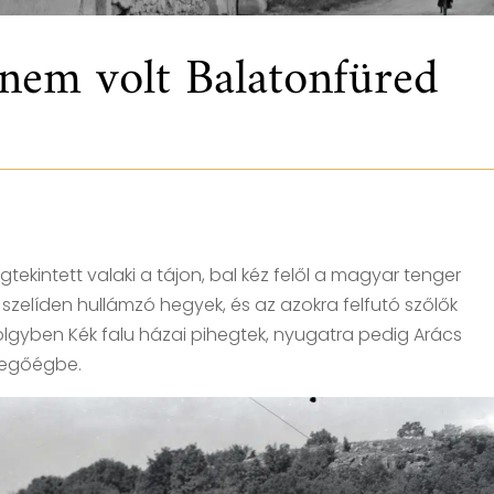
 nem volt Balatonfüred
tekintett valaki a tájon, bal kéz felől a magyar tenger
a szelíden hullámzó hegyek, és az azokra felfutó szőlők
völgyben Kék falu házai pihegtek, nyugatra pedig Arács
vegőégbe.