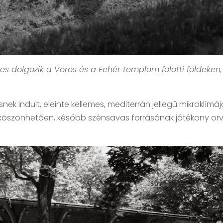
es dolgozik a Vörös és a Fehér templom fölötti földeken,
k indult, eleinte kellemes, mediterrán jellegű mikroklímá
 köszönhetően, később szénsavas forrásának jótékony orv