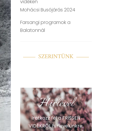
vidéken
Mohácsi Busójárás 2024
Farsangi programok a
Balatonnál
SZERINTÜNK
Hírlevél
Iratkozz fel a FRISSEN
VIDÉKRŐL hírlevelünkre,