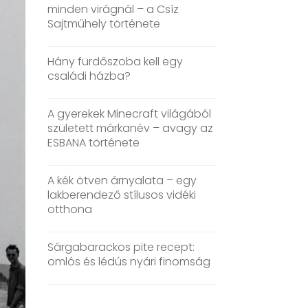
minden virágnál – a Csíz
Sajtműhely története
Hány fürdőszoba kell egy
családi házba?
A gyerekek Minecraft világából
született márkanév – avagy az
ESBANA története
A kék ötven árnyalata – egy
lakberendező stílusos vidéki
otthona
Sárgabarackos pite recept:
omlós és lédús nyári finomság