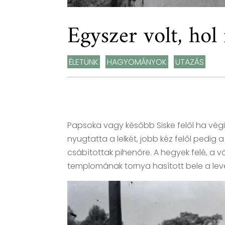
Egyszer volt, hol
ÉLETÜNK
,
HAGYOMÁNYOK
,
UTAZÁS
Papsoka vagy később Siske felől ha végig
nyugtatta a lelkét, jobb kéz felől pedig 
csábítottak pihenőre. A hegyek felé, a 
templomának tornya hasított bele a le