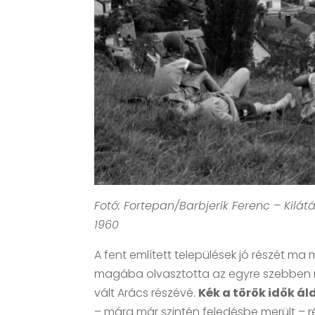
Fotó: Fortepan/Barbjerik Ferenc – Kilá
1960
A fent említett települések jó részét m
magába olvasztotta az egyre szebben 
vált Arács részévé.
Kék a török idők ál
– mára már szintén feledésbe merült – r