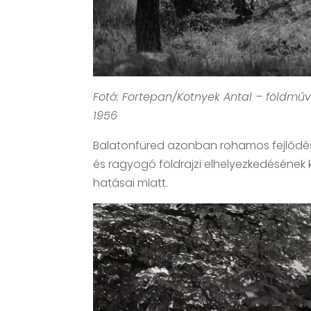
Fotó: Fortepan/Kotnyek Antal – földműv
1956
Balatonfüred azonban rohamos fejlődésne
és ragyogó földrajzi elhelyezkedésének
hatásai miatt.