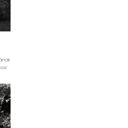
jának
osi