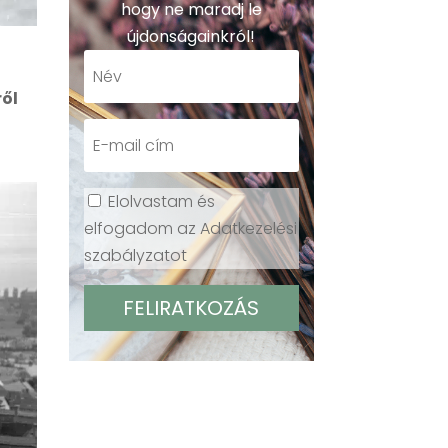
hogy ne maradj le
újdonságainkról!
ről
Elolvastam és
elfogadom az Adatkezelési
szabályzatot