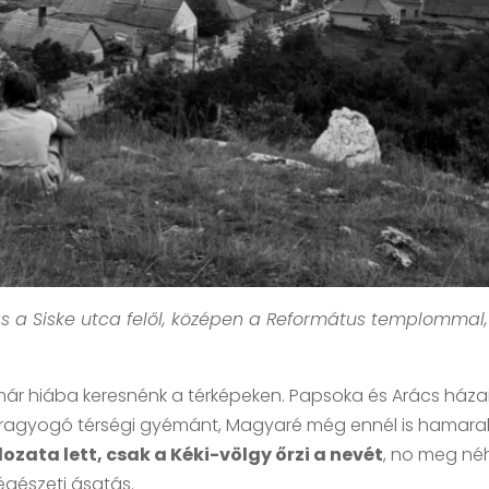
tás a Siske utca felől, középen a Református templommal,
a már hiába keresnénk a térképeken. Papsoka és Arács háza
ragyogó térségi gyémánt, Magyaré még ennél is hamar
dozata lett, csak a Kéki-völgy őrzi a nevét
, no meg n
égészeti ásatás.