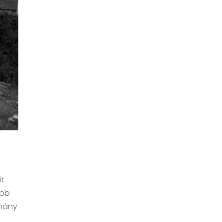
it
abb
éhány