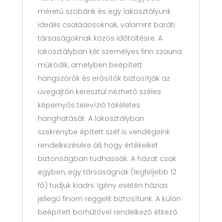
méretű szobánk és egy lakosztályunk
ideális családosoknak, valamint baráti
társaságoknak közös időtöltésre. A
lakosztályban két személyes finn szauna
működik, amelyben beépített
hangszórók és erősítők biztosítják az
üvegajtón keresztül nézhető széles
képernyős televízió tökéletes
hanghatását. A lakosztályban
szekrénybe épített széf is vendégeink
rendelkezésére áll, hogy értékeiket
biztonságban tudhassák. A házat csak
egyben, egy társaságnak (legfeljebb 12
fő) tudjuk kiadni. Igény esetén házias
jellegű finom reggelit biztosítunk. A külön
beépített borhűtővel rendelkező étkező