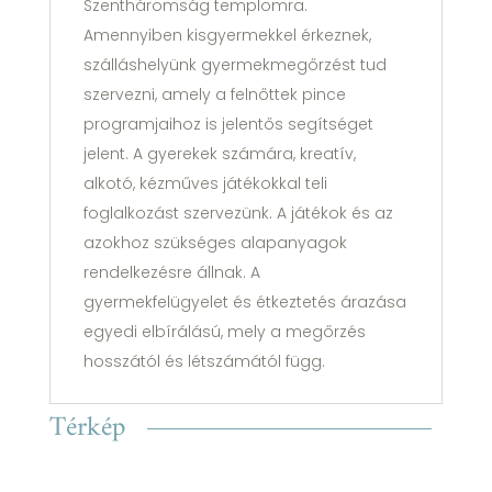
Szentháromság templomra.
Amennyiben kisgyermekkel érkeznek,
szálláshelyünk gyermekmegőrzést tud
szervezni, amely a felnőttek pince
programjaihoz is jelentős segítséget
jelent. A gyerekek számára, kreatív,
alkotó, kézműves játékokkal teli
foglalkozást szervezünk. A játékok és az
azokhoz szükséges alapanyagok
rendelkezésre állnak. A
gyermekfelügyelet és étkeztetés árazása
egyedi elbírálású, mely a megőrzés
hosszától és létszámától függ.
Térkép