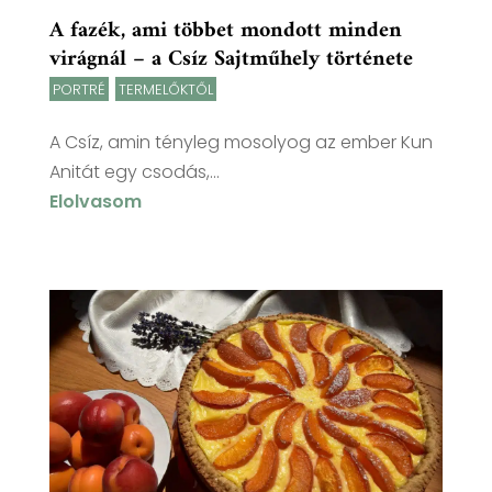
A fazék, ami többet mondott minden
virágnál – a Csíz Sajtműhely története
PORTRÉ
,
TERMELŐKTŐL
A Csíz, amin tényleg mosolyog az ember Kun
Anitát egy csodás,...
Elolvasom