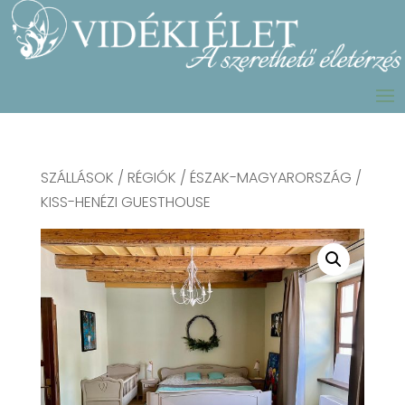
SZÁLLÁSOK
/
RÉGIÓK
/
ÉSZAK-MAGYARORSZÁG
/
KISS-HENÉZI GUESTHOUSE