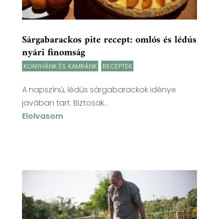
Sárgabarackos pite recept: omlós és lédús
nyári finomság
KONYHÁNK ÉS KAMRÁNK
,
RECEPTEK
A napszínű, lédús sárgabarackok idénye
javában tart. Biztosak...
Elolvasom