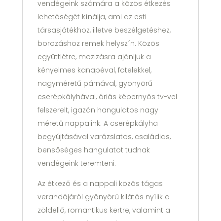
vendégeink számára a közös étkezés
lehetőségét kínálja, ami az esti
társasjátékhoz, illetve beszélgetéshez,
borozáshoz remek helyszín. Közös
együttlétre, mozizásra ajánljuk a
kényelmes kanapéval, fotelekkel,
nagyméretű párnával, gyönyörű
cserépkályhával, óriás képernyős tv-vel
felszerelt, igazán hangulatos nagy
méretű nappalink. A cserépkályha
begyújtásával varázslatos, családias,
bensőséges hangulatot tudnak
vendégeink teremteni.
Az étkező és a nappali közös tágas
verandájáról gyönyörű kilátás nyílik a
zöldellő, romantikus kertre, valamint a