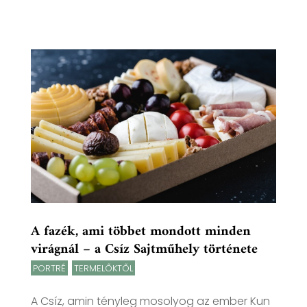
A fazék, ami többet mondott minden
virágnál – a Csíz Sajtműhely története
PORTRÉ
,
TERMELŐKTŐL
A Csíz, amin tényleg mosolyog az ember Kun