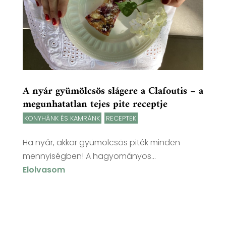
A nyár gyümölcsös slágere a Clafoutis – a
megunhatatlan tejes pite receptje
KONYHÁNK ÉS KAMRÁNK
,
RECEPTEK
Ha nyár, akkor gyümölcsös piték minden
mennyiségben! A hagyományos...
Elolvasom