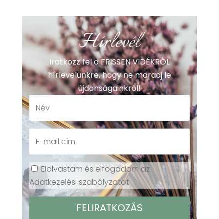
Hírlevél
Iratkozz fel a FRISSEN VIDÉKRŐL
hírlevelünkre, hogy ne maradj le
újdonságainkról!
Elolvastam és elfogadom az
Adatkezelési szabályzatot