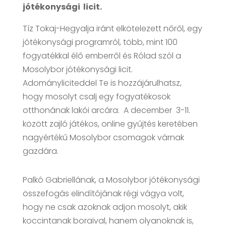
jótékonysági licit.
Tíz Tokaj-Hegyalja iránt elkötelezett nőről, egy
jótékonysági programról, több, mint 100
fogyatékkal élő emberről és Rólad szól a
Mosolybor jótékonysági licit.
Adományliciteddel Te is hozzájárulhatsz,
hogy mosolyt csalj egy fogyatékosok
otthonának lakói arcára. A december 3-11.
között zajló játékos, online gyűjtés keretében
nagyértékű Mosolybor csomagok várnak
gazdára.
Palkó Gabriellának, a Mosolybor jótékonysági
összefogás elindítójának régi vágya volt,
hogy ne csak azoknak adjon mosolyt, akik
koccintanak boraival, hanem olyanoknak is,