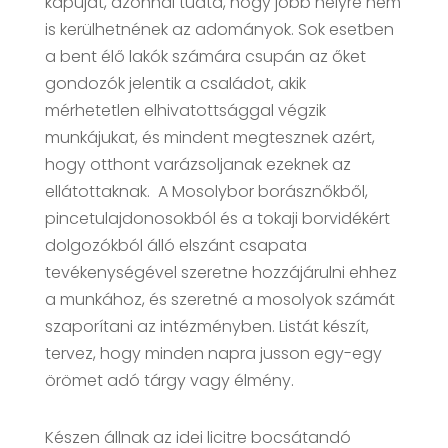
kapuját, azonnal tudta, hogy jobb helyre nem
is kerülhetnének az adományok. Sok esetben
a bent élő lakók számára csupán az őket
gondozók jelentik a családot, akik
mérhetetlen elhivatottsággal végzik
munkájukat, és mindent megtesznek azért,
hogy otthont varázsoljanak ezeknek az
ellátottaknak.
A Mosolybor borásznőkből,
pincetulajdonosokból és a tokaji borvidékért
dolgozókból álló elszánt csapata
tevékenységével szeretne hozzájárulni ehhez
a munkához, és szeretné a mosolyok számát
szaporítani az intézményben. Listát készít,
tervez, hogy minden napra jusson egy-egy
örömet adó tárgy vagy élmény.
Készen állnak az idei licitre bocsátandó