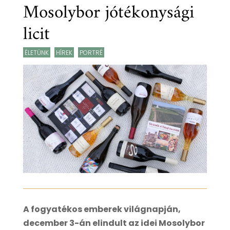
Mosolybor jótékonysági
licit
ÉLETÜNK
,
HÍREK
,
PORTRÉ
A fogyatékos emberek világnapján,
december 3-án elindult az idei Mosolybor