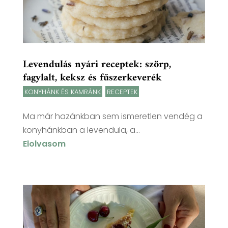
Levendulás nyári receptek: szörp,
fagylalt, keksz és fűszerkeverék
KONYHÁNK ÉS KAMRÁNK
,
RECEPTEK
Ma már hazánkban sem ismeretlen vendég a
konyhánkban a levendula, a...
Elolvasom