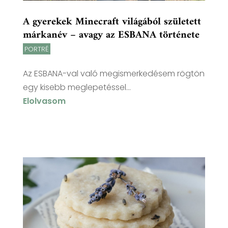
A gyerekek Minecraft világából született
márkanév – avagy az ESBANA története
PORTRÉ
Az ESBANA-val való megismerkedésem rögtön
egy kisebb meglepetéssel...
Elolvasom