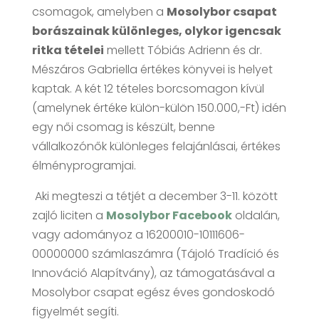
csomagok, amelyben a
Mosolybor csapat
borászainak különleges, olykor igencsak
ritka tételei
mellett Tóbiás Adrienn és dr.
Mészáros Gabriella értékes könyvei is helyet
kaptak. A két 12 tételes borcsomagon kívül
(amelynek értéke külön-külön 150.000,-Ft) idén
egy női csomag is készült, benne
vállalkozónők különleges felajánlásai, értékes
élményprogramjai.
Aki megteszi a tétjét a december 3-11. között
zajló liciten a
Mosolybor Facebook
oldalán,
vagy adományoz a 16200010-10111606-
00000000 számlaszámra (Tájoló Tradíció és
Innováció Alapítvány), az támogatásával a
Mosolybor csapat egész éves gondoskodó
figyelmét segíti.