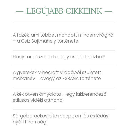
LEGÚJABB CIKKEINK
A fazék, ami többet mondott minden virágnál
– a Csíz Sajtműhely története
Hány fürdőszoba kell egy családi házba?
A gyerekek Minecraft világából született
márkanév – avagy az ESBANA története
A kék ötven árnyalata – egy lakberendező
stílusos vidéki otthona
Sárgabarackos pite recept: omlós és lédús
nyári finomság