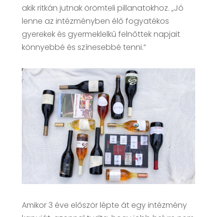
akik ritkán jutnak örömteli pillanatokhoz. „Jó
lenne az intézményben élő fogyatékos
gyerekek és gyermeklelkű felnőttek napjait
könnyebbé és színesebbé tenni.”
Amikor 3 éve először lépte át egy intézmény