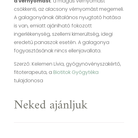
a vérnyomást
: a magas vérnyomást
csökkenti, az alacsony vérnyomást megemeli.
A galagonyának általános nyugtató hatása
is van, emiatt ajánlható fokozott
ingerlékenység, szellemi kimerültség, idegi
eredetű panaszok esetén. A galagonya
fogyasztásának nincs ellenjavallata.
Szerző: Kelemen Lívia, gyógynövényszakértő,
fitoterapeuta, a
Biotitok Gyógytéka
tulajdonosa
Neked ajánljuk