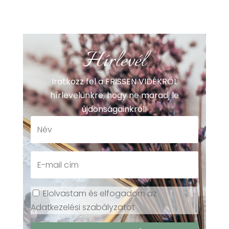
Hírlevél
Iratkozz fel a FRISSEN VIDÉKRŐL
hírlevelünkre, hogy ne maradj le
újdonságainkról!
Elolvastam és elfogadom az
Adatkezelési szabályzatot