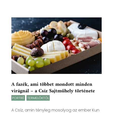
A fazék, ami többet mondott minden
virágnál – a Csíz Sajtműhely története
PORTRÉ
,
TERMELŐKTŐL
A Csíz, amin tényleg mosolyog az ember Kun