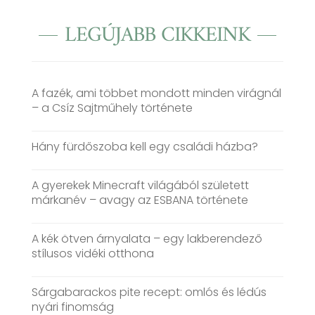
LEGÚJABB CIKKEINK
A fazék, ami többet mondott minden virágnál
– a Csíz Sajtműhely története
Hány fürdőszoba kell egy családi házba?
A gyerekek Minecraft világából született
márkanév – avagy az ESBANA története
A kék ötven árnyalata – egy lakberendező
stílusos vidéki otthona
Sárgabarackos pite recept: omlós és lédús
nyári finomság