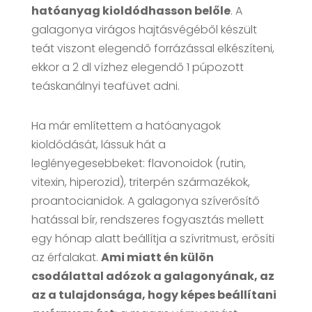
hatóanyag kioldódhasson belőle
. A
galagonya virágos hajtásvégéből készült
teát viszont elegendő forrázással elkészíteni,
ekkor a 2 dl vízhez elegendő 1 púpozott
teáskanálnyi teafüvet adni.
Ha már említettem a hatóanyagok
kioldódását, lássuk hát a
leglényegesebbeket: flavonoidok (rutin,
vitexin, hiperozid), triterpén származékok,
proantocianidok. A galagonya szíverősítő
hatással bír, rendszeres fogyasztás mellett
egy hónap alatt beállítja a szívritmust, erősíti
az érfalakat.
Ami miatt én külön
csodálattal adózok a galagonyának, az
az a tulajdonsága, hogy képes beállítani