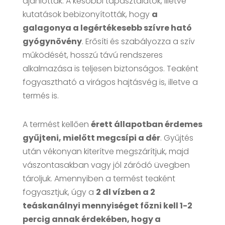
ajánlották. A későbbi tapasztalatok, illetve
kutatások bebizonyították, hogy
a
galagonya a legértékesebb szívre ható
gyógynövény
. Erősíti és szabályozza a szív
működését, hosszú távú rendszeres
alkalmazása is teljesen biztonságos. Teaként
fogyasztható a virágos hajtásvég is, illetve a
termés is.
A termést kellően
érett állapotban érdemes
gyűjteni, mielőtt megcsípi a dér
. Gyűjtés
után vékonyan kiterítve megszárítjuk, majd
vászontasakban vagy jól záródó üvegben
tároljuk. Amennyiben a termést teaként
fogyasztjuk, úgy a
2 dl vízben a 2
teáskanálnyi mennyiséget főzni kell 1-2
percig annak érdekében, hogy a