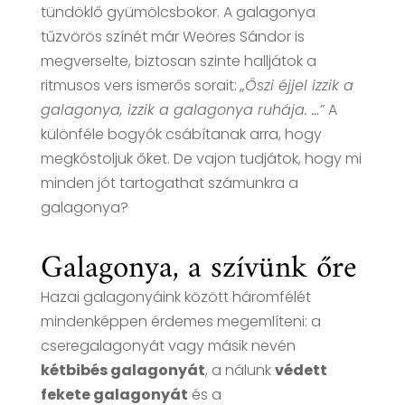
tündöklő gyümölcsbokor. A galagonya
tűzvörös színét már Weöres Sándor is
megverselte, biztosan szinte halljátok a
ritmusos vers ismerős sorait:
„Őszi éjjel izzik a
galagonya, izzik a galagonya ruhája. …”
A
különféle bogyók csábítanak arra, hogy
megkóstoljuk őket. De vajon tudjátok, hogy mi
minden jót tartogathat számunkra a
galagonya?
Galagonya, a szívünk őre
Hazai galagonyáink között háromfélét
mindenképpen érdemes megemlíteni: a
cseregalagonyát vagy másik nevén
kétbibés galagonyát
, a nálunk
védett
fekete galagonyát
és a