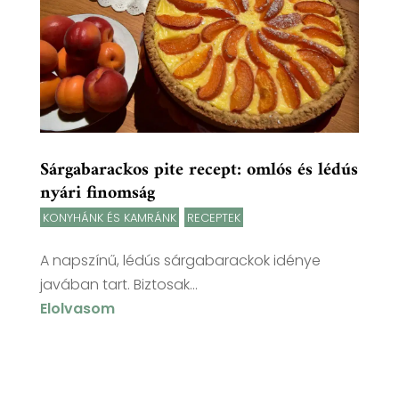
Sárgabarackos pite recept: omlós és lédús
nyári finomság
KONYHÁNK ÉS KAMRÁNK
,
RECEPTEK
A napszínű, lédús sárgabarackok idénye
javában tart. Biztosak...
Elolvasom