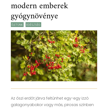
modern emberek
gyógynövénye
ÉLETÜNK
,
EGÉSZSÉG
Az őszi erdőt járva feltűnhet egy-egy izzó
galagonyabokor vagy más, pirosas színben