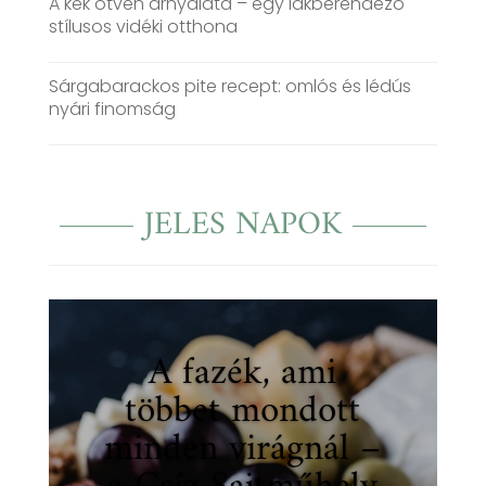
A kék ötven árnyalata – egy lakberendező
stílusos vidéki otthona
Sárgabarackos pite recept: omlós és lédús
nyári finomság
JELES NAPOK
A fazék, ami
többet mondott
minden virágnál –