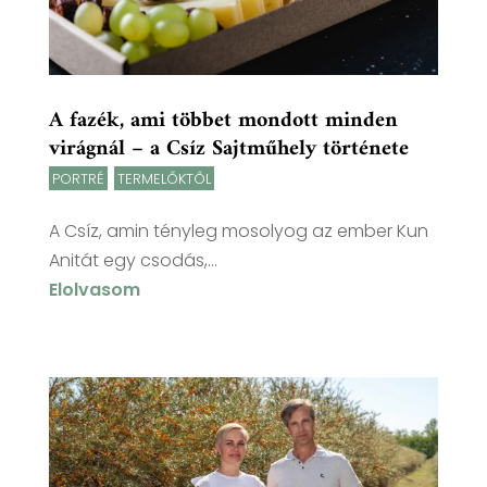
A fazék, ami többet mondott minden
virágnál – a Csíz Sajtműhely története
PORTRÉ
,
TERMELŐKTŐL
A Csíz, amin tényleg mosolyog az ember Kun
Anitát egy csodás,...
Elolvasom