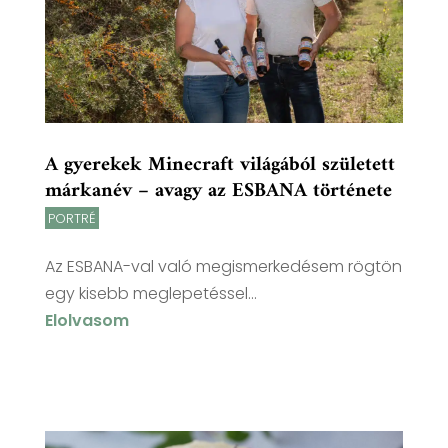
A gyerekek Minecraft világából született
márkanév – avagy az ESBANA története
PORTRÉ
Az ESBANA-val való megismerkedésem rögtön
egy kisebb meglepetéssel...
Elolvasom