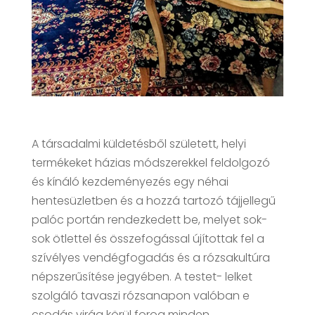
A társadalmi küldetésből született, helyi
termékeket házias módszerekkel feldolgozó
és kínáló kezdeményezés egy néhai
hentesüzletben és a hozzá tartozó tájjellegű
palóc portán rendezkedett be, melyet sok-
sok ötlettel és összefogással újítottak fel a
szívélyes vendégfogadás és a rózsakultúra
népszerűsítése jegyében. A testet- lelket
szolgáló tavaszi rózsanapon valóban e
csodás virág körül forog minden.