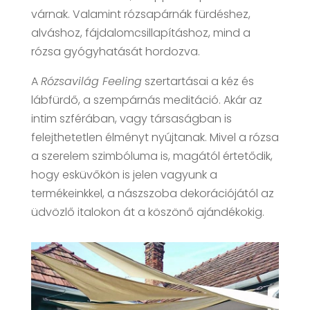
várnak. Valamint rózsapárnák fürdéshez,
alváshoz, fájdalomcsillapításhoz, mind a
rózsa gyógyhatását hordozva.
A
Rózsavilág Feeling
szertartásai a kéz és
lábfürdő, a szempárnás meditáció. Akár az
intim szférában, vagy társaságban is
felejthetetlen élményt nyújtanak. Mivel a rózsa
a szerelem szimbóluma is, magától értetődik,
hogy esküvőkön is jelen vagyunk a
termékeinkkel, a nászszoba dekorációjától az
üdvözlő italokon át a köszönő ajándékokig.