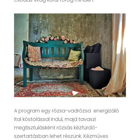
A program egy rózsa-vadrózsa energizáló
ital kóstolással indul, majd tavaszi
megtisztulásként rózsás kézfürdő-
szertartásban lehet részünk. Kézműves