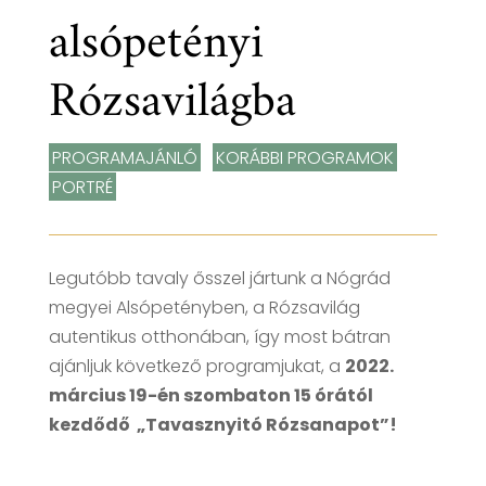
alsópetényi
Rózsavilágba
PROGRAMAJÁNLÓ
,
KORÁBBI PROGRAMOK
,
PORTRÉ
Legutóbb tavaly ősszel jártunk a Nógrád
megyei Alsópetényben, a Rózsavilág
autentikus otthonában, így most bátran
ajánljuk következő programjukat, a
2022.
március 19-én szombaton 15 órától
kezdődő „Tavasznyitó Rózsanapot”!