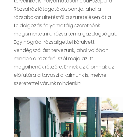
terveinket is. Folyamatosan épül-szépül a
Rózsaház látogatóközpontja, ahol a
rózsabokor ültetéstől a szüretelésen át a
feldolgozás folyamatáig szeretnénk
megismertetni a rózsa téma gazdagságát.
Egy nógrádi rózsaligettel körülvett
vendégszállást tervezünk, ahol valóban
minden a rózsáról szól majd az itt
megpihenők részére. Ennek az álomnak az
előfutára a tavaszi alkalmunk is, melyre
szeretettel várunk mindenkit!