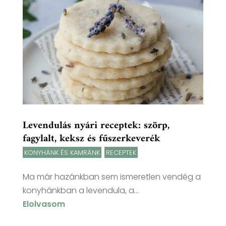
Levendulás nyári receptek: szörp,
fagylalt, keksz és fűszerkeverék
KONYHÁNK ÉS KAMRÁNK
,
RECEPTEK
Ma már hazánkban sem ismeretlen vendég a
konyhánkban a levendula, a...
Elolvasom