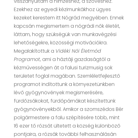
visszanyúltam a hímzéshez, a szövéshez.
Ezekhez az egyedi kézimunkákhoz ügyes
kezeket kerestem itt Nógrád megyében. Ennek
kapcsán megismertem a nógrádi nők életét,
láttam, hogy szükségük van munkavégzési
lehetőségekre, közösségi motivációkra.
Megalakítottuk a
Vidéki Női Életmód
Programot
, ami a háztáji gazdaságtól a
kézművességen át a falusi turizmusig sok
területet foglal magában. Szemléletfejlesztő
programot indítottunk a környezetünkben
lévő gyógynövények megismerésére,
fürdőzsákokat, fürdőpárnákat készítettünk
gyógynövényekből. Amikor a szomszédos Bér
polgármestere a falu szépítésére több, mint
16 ezer tő rózsát ültetett a község különböző
pontjaira, a rózsák további felhasználásán