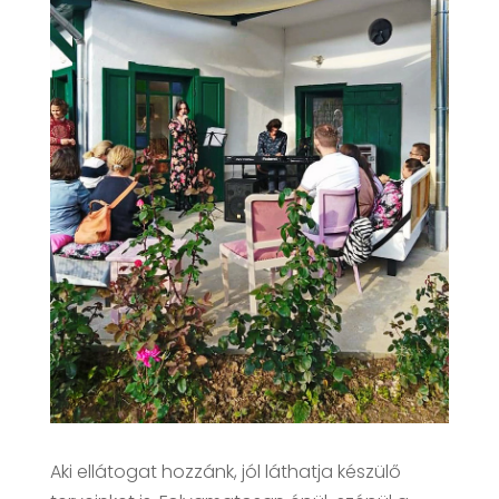
Aki ellátogat hozzánk, jól láthatja készülő