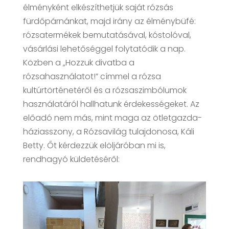
élményként elkészíthetjük saját rózsás
fürdőpárnánkat, majd irány az élménybüfé:
rózsatermékek bemutatásával, kóstolóval,
vásárlási lehetőséggel folytatódik a nap.
Közben a „Hozzuk divatba a
rózsahasználatot!” címmel a rózsa
kultúrtörténetéről és a rózsaszimbólumok
használatáról hallhatunk érdekességeket. Az
előadó nem más, mint maga az ötletgazda-
háziasszony, a Rózsavilág tulajdonosa, Káli
Betty. Őt kérdezzük elöljáróban mi is,
rendhagyó küldetéséről: