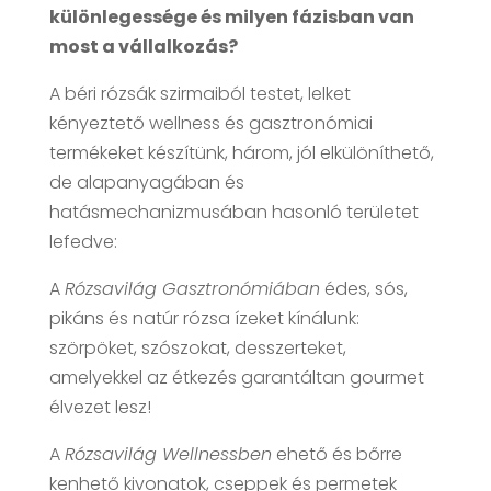
különlegessége és milyen fázisban van
most a vállalkozás?
A béri rózsák szirmaiból testet, lelket
kényeztető wellness és gasztronómiai
termékeket készítünk, három, jól elkülöníthető,
de alapanyagában és
hatásmechanizmusában hasonló területet
lefedve:
A
Rózsavilág Gasztronómiában
édes, sós,
pikáns és natúr rózsa ízeket kínálunk:
szörpöket, szószokat, desszerteket,
amelyekkel az étkezés garantáltan gourmet
élvezet lesz!
A
Rózsavilág Wellnessben
ehető és bőrre
kenhető kivonatok, cseppek és permetek