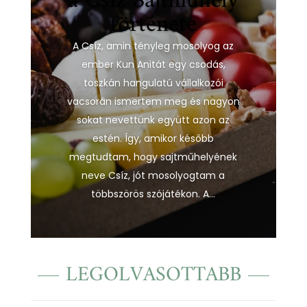
a Csíz Sajtműhely
története
A Csíz, amin tényleg mosolyog az
ember Kun Anitát egy csodás,
toszkán hangulatú vállalkozói
vacsorán ismertem meg és nagyon
sokat nevettünk együtt azon az
estén. Így, amikor később
megtudtam, hogy sajtműhelyének
neve Csíz, jót mosolyogtam a
többszörös szójátékon. A...
LEGOLVASOTTABB