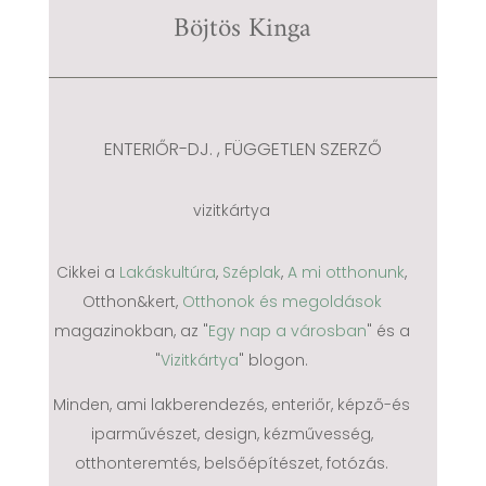
Böjtös Kinga
ENTERIŐR-DJ. , FÜGGETLEN SZERZŐ
vizitkártya
Cikkei a
Lakáskultúra
,
Széplak
,
A mi otthonunk
,
Otthon&kert,
Otthonok és megoldások
magazinokban, az "
Egy nap a városban
" és a
"
Vizitkártya
" blogon.
Minden, ami lakberendezés, enteri
ő
r, képz
ő-és
iparm
ű
vészet, design, kézm
ű
vesség,
otthonteremtés, bels
ő
építészet, fotózás.