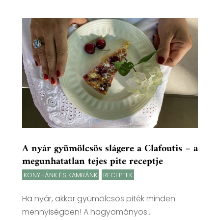
A nyár gyümölcsös slágere a Clafoutis – a
megunhatatlan tejes pite receptje
KONYHÁNK ÉS KAMRÁNK
,
RECEPTEK
Ha nyár, akkor gyümölcsös piték minden
mennyiségben! A hagyományos...