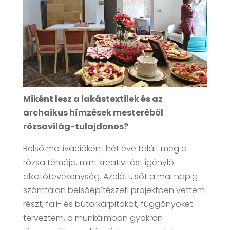
Miként lesz a lakástextilek és az
archaikus hímzések mesteréből
rózsavilág-tulajdonos?
Belső motivációként hét éve talált meg a
rózsa témája, mint kreativitást igénylő
alkotótevékenység. Azelőtt, sőt a mai napig
számtalan belsőépítészeti projektben vettem
részt, fali- és bútorkárpitokat, függönyöket
terveztem, a munkáimban gyakran