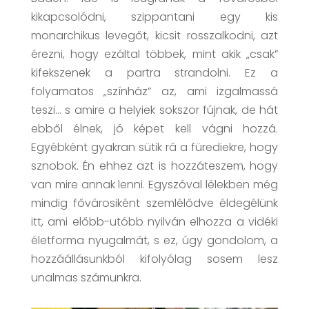
kikapcsolódni, szippantani egy kis
monarchikus levegőt, kicsit rosszalkodni, azt
érezni, hogy ezáltal többek, mint akik „csak”
kifekszenek a partra strandolni. Ez a
folyamatos „színház” az, ami izgalmassá
teszi… s amire a helyiek sokszor fújnak, de hát
ebből élnek, jó képet kell vágni hozzá.
Egyébként gyakran sütik rá a fürediekre, hogy
sznobok. Én ehhez azt is hozzáteszem, hogy
van mire annak lenni. Egyszóval lélekben még
mindig fővárosiként szemlélődve éldegélünk
itt, ami előbb-utóbb nyilván elhozza a vidéki
életforma nyugalmát, s ez, úgy gondolom, a
hozzáállásunkból kifolyólag sosem lesz
unalmas számunkra.