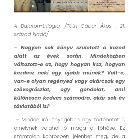
A Balaton-trilógia. /Tóth Gábor Ákos , 21.
század kiadó/
–
Nagyon sok könyv született a kezed
alatt az évek során. Mindeközben
változott-e az, hogy hogyan írsz, hogyan
kezdesz neki egy újabb műnek? Volt-e,
van-e olyan regényed vagy akárcsak egy
szövegrészlet, egy gondolat, ami
különösen kedves számodra, akár sok év
távlatából is?
– Minden író lényegében egy történetet ír,
amelynek valahol ő maga a főhőse. Ez
számtalan köntösben jelenhet meg, de a