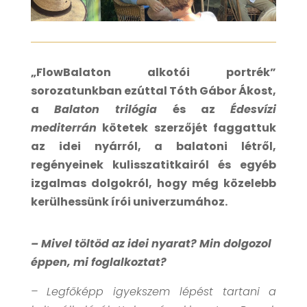
„FlowBalaton alkotói portrék”
sorozatunkban ezúttal Tóth Gábor Ákost,
a
Balaton trilógia
és az
Édesvízi
mediterrán
kötetek szerzőjét faggattuk
az idei nyárról, a balatoni létről,
regényeinek kulisszatitkairól és egyéb
izgalmas dolgokról, hogy még közelebb
kerülhessünk írói univerzumához.
– Mivel töltöd az idei nyarat?
Min dolgozol
éppen, mi foglalkoztat?
– Legfőképp igyekszem lépést tartani a