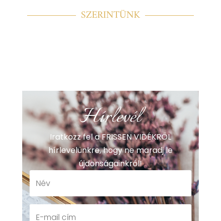
SZERINTÜNK
Hírlevél
Iratkozz fel a FRISSEN VIDÉKRŐL
hírlevelünkre, hogy ne maradj le
újdonságainkról!