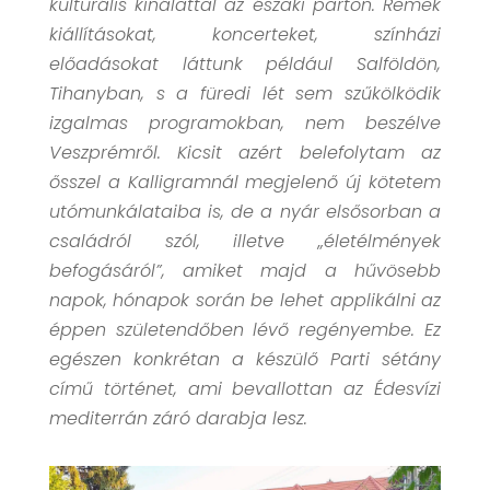
kulturális kínálattal az északi parton. Remek
kiállításokat, koncerteket, színházi
előadásokat láttunk például Salföldön,
Tihanyban, s a füredi lét sem szűkölködik
izgalmas programokban, nem beszélve
Veszprémről. Kicsit azért belefolytam az
ősszel a Kalligramnál megjelenő új kötetem
utómunkálataiba is, de a nyár elsősorban a
családról szól, illetve „életélmények
befogásáról”, amiket majd a hűvösebb
napok, hónapok során be lehet applikálni az
éppen születendőben lévő regényembe. Ez
egészen konkrétan a készülő Parti sétány
című történet, ami bevallottan az Édesvízi
mediterrán záró darabja lesz.