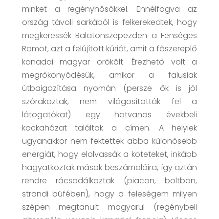
minket a regényhősökkel. Ennélfogva az
ország távoli sarkából is felkerekedtek, hogy
megkeressék Balatonszepezden a Fenséges
Romot, azt a felújított kúriát, amit a főszereplő
kanadai magyar örökölt. Érezhető volt a
megrökönyödésük, amikor a falusiak
útbaigazítása nyomán (persze ők is jól
szórakoztak, nem világosították fel a
látogatókat) egy hatvanas évekbeli
kockaházat találtak a címen. A helyiek
ugyanakkor nem fektettek abba különösebb
energiát, hogy elolvassák a köteteket, inkább
hagyatkoztak mások beszámolóira, így aztán
rendre rácsodálkoztak (piacon, boltban,
strandi büfében), hogy a feleségem milyen
szépen megtanult magyarul (regénybeli