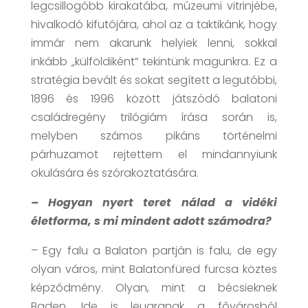
legcsillogóbb kirakatába, múzeumi vitrinjébe,
hivalkodó kifutójára, ahol az a taktikánk, hogy
immár nem akarunk helyiek lenni, sokkal
inkább „külföldiként” tekintünk magunkra. Ez a
stratégia bevált és sokat segített a legutóbbi,
1896 és 1996 között játszódó balatoni
családregény trilógiám írása során is,
melyben számos pikáns történelmi
párhuzamot rejtettem el mindannyiunk
okulására és szórakoztatására.
– Hogyan nyert teret nálad a vidéki
életforma, s mi mindent adott számodra?
– Egy falu a Balaton partján is falu, de egy
olyan város, mint Balatonfüred furcsa köztes
képződmény. Olyan, mint a bécsieknek
Baden. Ide is leugranak a fővárosból