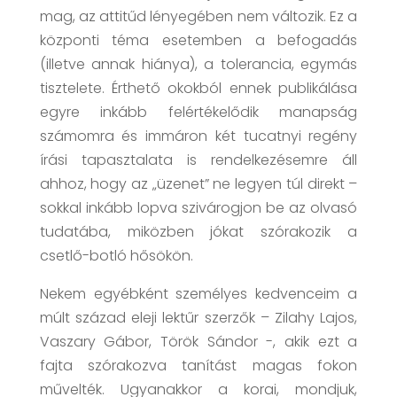
mag, az attitűd lényegében nem változik. Ez a
központi téma esetemben a befogadás
(illetve annak hiánya), a tolerancia, egymás
tisztelete. Érthető okokból ennek publikálása
egyre inkább felértékelődik manapság
számomra és immáron két tucatnyi regény
írási tapasztalata is rendelkezésemre áll
ahhoz, hogy az „üzenet” ne legyen túl direkt –
sokkal inkább lopva szivárogjon be az olvasó
tudatába, miközben jókat szórakozik a
csetlő-botló hősökön.
Nekem egyébként személyes kedvenceim a
múlt század eleji lektűr szerzők – Zilahy Lajos,
Vaszary Gábor, Török Sándor -, akik ezt a
fajta szórakozva tanítást magas fokon
művelték. Ugyanakkor a korai, mondjuk,