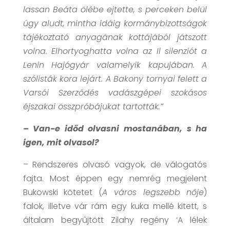
lassan Beáta ölébe ejtette, s perceken belül
úgy aludt, mintha idáig kormánybizottságok
tájékoztató anyagának kottájából játszott
volna. Elhortyoghatta volna az Il silenziót a
Lenin Hajógyár valamelyik kapujában. A
szólisták kora lejárt. A Bakony tornyai felett a
Varsói Szerződés vadászgépei szokásos
éjszakai összpróbájukat tartották.”
– Van-e időd olvasni mostanában, s ha
igen, mit olvasol?
– Rendszeres olvasó vagyok, de válogatós
fajta. Most éppen egy nemrég megjelent
Bukowski kötetet (
A város legszebb nője
)
falok, illetve vár rám egy kuka mellé kitett, s
általam begyűjtött Zilahy regény ‘A lélek