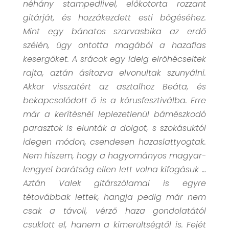
néhány stampedlivel, előkotorta rozzant
gitárját, és hozzákezdett esti bőgéséhez.
Mint egy bánatos szarvasbika az erdő
szélén, úgy ontotta magából a hazafias
kesergőket. A srácok egy ideig elröhécseltek
rajta, aztán ásítozva elvonultak szunyálni.
Akkor visszatért az asztalhoz Beáta, és
bekapcsolódott ő is a kórusfesztiválba. Erre
már a kerítésnél leplezetlenül bámészkodó
parasztok is elunták a dolgot, s szokásuktól
idegen módon, csendesen hazaslattyogtak.
Nem hiszem, hogy a hagyományos magyar-
lengyel barátság ellen lett volna kifogásuk …
Aztán Valek gitárszólamai is egyre
tétovábbak lettek, hangja pedig már nem
csak a távoli, vérző haza gondolatától
csuklott el, hanem a kimerültségtől is. Fejét