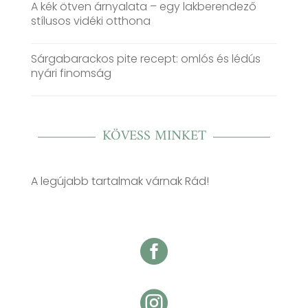
A kék ötven árnyalata – egy lakberendező
stílusos vidéki otthona
Sárgabarackos pite recept: omlós és lédús
nyári finomság
KÖVESS MINKET
A legújabb tartalmak várnak Rád!

