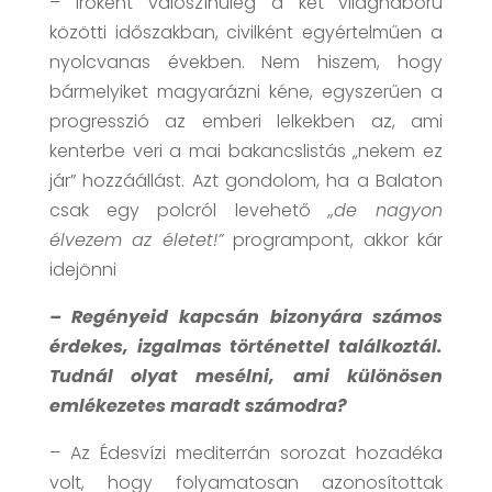
– Íróként valószínűleg a két világháború
közötti időszakban, civilként egyértelműen a
nyolcvanas években. Nem hiszem, hogy
bármelyiket magyarázni kéne, egyszerűen a
progresszió az emberi lelkekben az, ami
kenterbe veri a mai bakancslistás „nekem ez
jár” hozzáállást. Azt gondolom, ha a Balaton
csak egy polcról levehető
„de nagyon
élvezem az életet!”
programpont, akkor kár
idejönni
– Regényeid kapcsán bizonyára számos
érdekes, izgalmas történettel találkoztál.
Tudnál olyat mesélni, ami különösen
emlékezetes maradt számodra?
– Az Édesvízi mediterrán sorozat hozadéka
volt, hogy folyamatosan azonosítottak