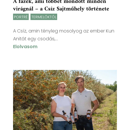
A fazék, ami többet mondott minden
virágnál – a Csíz Sajtműhely története
PORTRÉ
,
TERMELŐKTŐL
A Csíz, amin tényleg mosolyog az ember Kun
Anitát egy csodás,...
Elolvasom