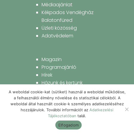
Médiaajánlat
Kékpados Vendégház
Balatonfüred
Üzleti közösség
Adatvédelem
Magazin
Programajánló
Hírek
Házunk és kertünk
Életünk
A weboldal cookie-kat (sütiket) használ a weboldal működése,
Konyhánk és kamránk
a felhasználói élmény növelése és statisztikai célokból. A
weboldal által használt cookie-k személyes adatkezeléséhez
hozzájárulok. További információt az
Adatkezelési
Tájékoztatóban
talál.
KÖVESS MINKET!
Elfogadom