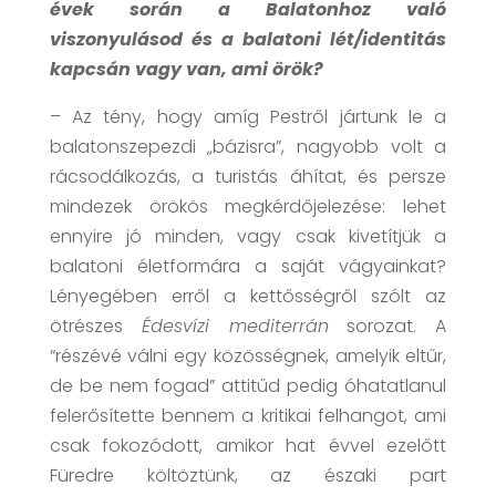
évek során a Balatonhoz való
viszonyulásod és a balatoni lét/identitás
kapcsán vagy van, ami örök?
– Az tény, hogy amíg Pestről jártunk le a
balatonszepezdi „bázisra”, nagyobb volt a
rácsodálkozás, a turistás áhítat, és persze
mindezek örökös megkérdőjelezése: lehet
ennyire jó minden, vagy csak kivetítjük a
balatoni életformára a saját vágyainkat?
Lényegében erről a kettősségről szólt az
ötrészes
Édesvízi mediterrán
sorozat. A
“részévé válni egy közösségnek, amelyik eltűr,
de be nem fogad” attitűd pedig óhatatlanul
felerősítette bennem a kritikai felhangot, ami
csak fokozódott, amikor hat évvel ezelőtt
Füredre költöztünk, az északi part