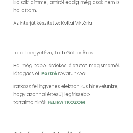
kialszik’ címmel, amiről eddig még csak nem is
hallottam.
Az interjút készítette: Koltai Viktória
fotó: Lengyel Éva, Tóth Gábor Ákos
Ha még több érdekes életutat megismernél,
látogass el
Portré
rovatunkba!
Iratkozz fel ingyenes elektronikus hírlevelünkre,
hogy azonnal értesülj legfrissebb
tartalmainkról!
FELIRATKOZOM