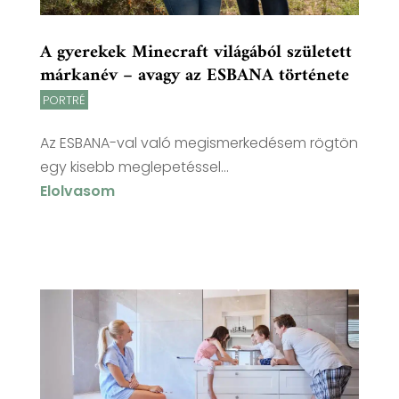
A gyerekek Minecraft világából született
márkanév – avagy az ESBANA története
PORTRÉ
Az ESBANA-val való megismerkedésem rögtön
egy kisebb meglepetéssel...
Elolvasom