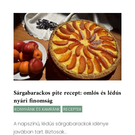
Sárgabarackos pite recept: omlós és lédús
nyári finomság
KONYHÁNK ÉS KAMRÁNK
,
RECEPTEK
A napszínű, lédús sárgabarackok idénye
javában tart. Biztosak...