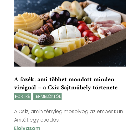
A fazék, ami többet mondott minden
virágnál – a Csíz Sajtműhely története
PORTRÉ
,
TERMELŐKTŐL
A Csíz, amin tényleg mosolyog az ember Kun
Anitát egy csodás,...
Elolvasom