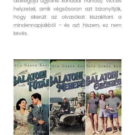
alteregója ugyanis kanadai francia). Vicces
helyzetek, amik végsősoron azt bizonyítják,
hogy sikerült az olvasókat kiszakítani a
mindennapjaikból – és azt hiszem, ez nem
kevés.