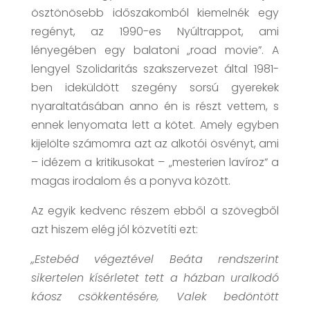
ösztönösebb időszakomból kiemelnék egy
regényt, az 1990-es Nyúltrappot, ami
lényegében egy balatoni „road movie”. A
lengyel Szolidaritás szakszervezet által 1981-
ben ideküldött szegény sorsú gyerekek
nyaraltatásában anno én is részt vettem, s
ennek lenyomata lett a kötet. Amely egyben
kijelölte számomra azt az alkotói ösvényt, ami
– idézem a kritikusokat – „mesterien lavíroz” a
magas irodalom és a ponyva között.
Az egyik kedvenc részem ebből a szövegből
azt hiszem elég jól közvetíti ezt:
„Estebéd végeztével Beáta rendszerint
sikertelen kísérletet tett a házban uralkodó
káosz csökkentésére, Valek bedöntött