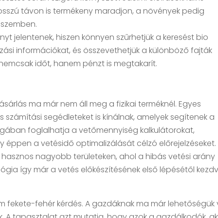
j hosszú távon is termékeny maradjon, a növények pedig
l szemben.
őnyt jelentenek, hiszen könnyen szűrhetjük a keresést bio
vázási információkat, és összevethetjük a különböző fajták
nemcsak időt, hanem pénzt is megtakarít.
árlás ma már nem áll meg a fizikai terméknél. Egyes
s számítási segédleteket is kínálnak, amelyek segítenek a
agában foglalhatja a vetőmennyiség kalkulátorokat,
 éppen a vetésidő optimalizálását célzó előrejelzéseket.
n hasznos nagyobb területeken, ahol a hibás vetési arány
ógia így már a vetés előkészítésének első lépésétől kezd
m fekete-fehér kérdés. A gazdáknak ma már lehetőségük
k. A tapasztalat azt mutatja, hogy azok a gazdálkodók, ak