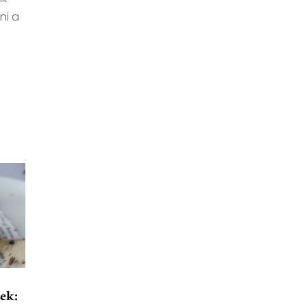
ni a
ek: