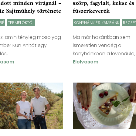
dott minden virágnál –
szörp, fagylalt, keksz és
íz Sajtműhely története
fűszerkeverék
RÉ
,
TERMELŐKTŐL
KONYHÁNK ÉS KAMRÁNK
,
RECEP
íz, amin tényleg mosolyog
Ma már hazánkban sem
mber Kun Anitát egy
ismeretlen vendég a
s,...
konyhánkban a levendula, a
lvasom
Elolvasom