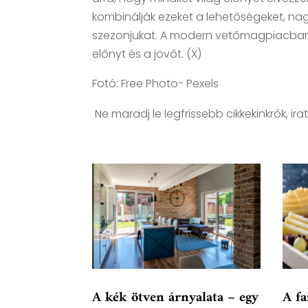
kombinálják ezeket a lehetőségeket, n
szezonjukat. A modern vetőmagpiacban 
előnyt és a jövőt. (X)
Fotó: Free Photo- Pexels
Ne maradj le legfrissebb cikkekinkrők, irat
A kék ötven árnyalata – egy
A fa