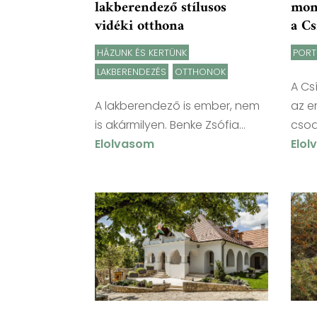
lakberendező stílusos
mon
vidéki otthona
a Cs
HÁZUNK ÉS KERTÜNK
,
PORT
LAKBERENDEZÉS
,
OTTHONOK
A Cs
A lakberendező is ember, nem
az e
is akármilyen. Benke Zsófia...
csodá
Elolvasom
Elo