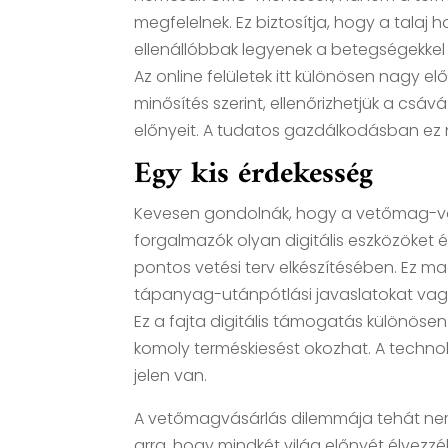
megfelelnek. Ez biztosítja, hogy a tala
ellenállóbbak legyenek a betegségekke
Az online felületek itt különösen nagy el
minősítés szerint, ellenőrizhetjük a csá
előnyeit. A tudatos gazdálkodásban ez 
Egy kis érdekesség
Kevesen gondolnák, hogy a vetőmag-vás
forgalmazók olyan digitális eszközöket é
pontos vetési terv elkészítésében. Ez m
tápanyag-utánpótlási javaslatokat vagy
Ez a fajta digitális támogatás különöse
komoly terméskiesést okozhat. A technol
jelen van.
A vetőmagvásárlás dilemmája tehát ne
arra, hogy mindkét világ előnyét élvezzé