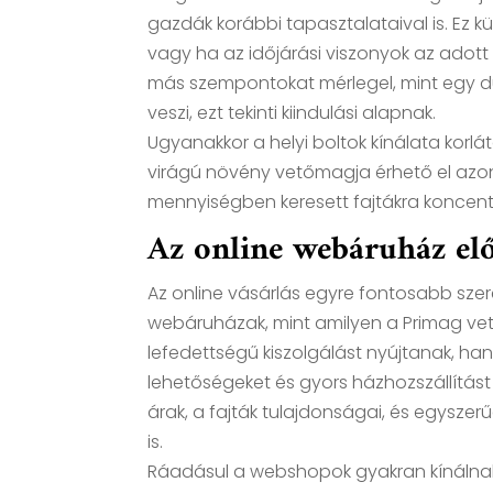
gazdák korábbi tapasztalataival is. Ez kü
vagy ha az időjárási viszonyok az adot
más szempontokat mérlegel, mint egy du
veszi, ezt tekinti kiindulási alapnak.
Ugyanakkor a helyi boltok kínálata korl
virágú növény vetőmagja érhető el azon
mennyiségben keresett fajtákra koncentr
Az online webáruház el
Az online vásárlás egyre fontosabb sze
webáruházak, mint amilyen a Primag v
lefedettségű kiszolgálást nyújtanak, han
lehetőségeket és gyors házhozszállítást
árak, a fajták tulajdonságai, és egysze
is.
Ráadásul a webshopok gyakran kínálnak 