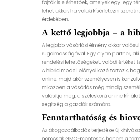
fajták is elérhetőek, amelyek egy-egy t
lehet akkor, ha valaki kísérletezni sze
érdekében.
A kettő legjobbja – a hi
A legjobb vásárlási élmény akkor valósul
rugalmasságával. Egy olyan partner, aki
rendelési lehetőségeket, valódi értéket t
A hibrid modell előnyei közé tartozik, 
online, majd akár személyesen is konzultá
miközben a vásárlás még mindig személ
valósítja meg: a széleskörű online kínál
segítség a gazdák számára.
Fenntarthatóság és bio
Az ökogazdálkodás terjedése új kihívá
nemcsak GMO-mentesek, hanem a termesz