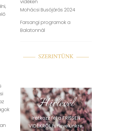
vidéken
ni,
Mohácsi Busójárás 2024
elő
Farsangi programok a
Balatonnál
SZERINTÜNK
s
si
Hírlevél
az
magok
Iratkozz fel a FRISSEN
yan
VIDÉKRŐL hírlevelünkre,