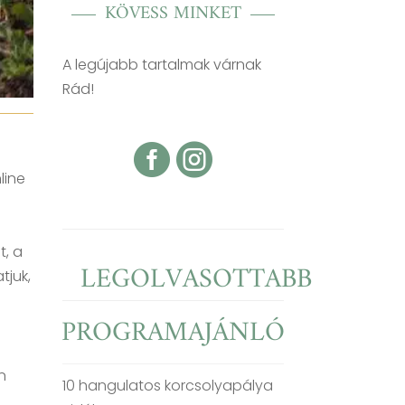
KÖVESS MINKET
A legújabb tartalmak várnak
Rád!


line
t, a
LEGOLVASOTTABB
tjuk,
PROGRAMAJÁNLÓ
n
10 hangulatos korcsolyapálya