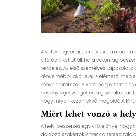
A vetőmagvásárlás kihívásai a modern 
eltérően, két út áll, ha a vetőmag beszer
rendelés. Az első személyes kapcsolatokr
kényelméből, akár éjjel is elérhető, m
kényelemről szól. A vetőmag a termelés 
növény egészségét és a gazdálkodás fen
hogy milyen kézenfekvő megoldást kínál
Miért lehet vonzó a hely
A helyi beszerzés egyik fő előnye, hogy
dolgozó szakértők ismerik a térség talaj