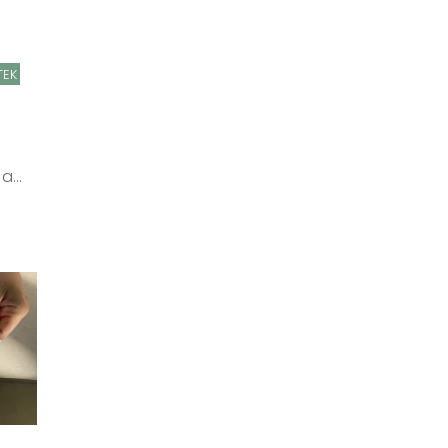
TEK
...