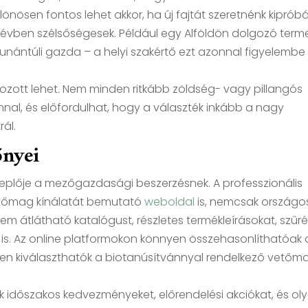
lönösen fontos lehet akkor, ha új fajtát szeretnénk kipróbál
t évben szélsőségesek. Például egy Alföldön dolgozó term
nántúli gazda – a helyi szakértő ezt azonnal figyelembe
átozott lehet. Nem minden ritkább zöldség- vagy pillangós
nal, és előfordulhat, hogy a választék inkább a nagy
ál.
őnyei
replője a mezőgazdasági beszerzésnek. A professzionális
etőmag kínálatát bemutató
weboldal
is, nemcsak országo
em átlátható katalógust, részletes termékleírásokat, szűré
 is. Az online platformokon könnyen összehasonlíthatóak 
rűen kiválaszthatók a biotanúsítvánnyal rendelkező vető
időszakos kedvezményeket, előrendelési akciókat, és ol