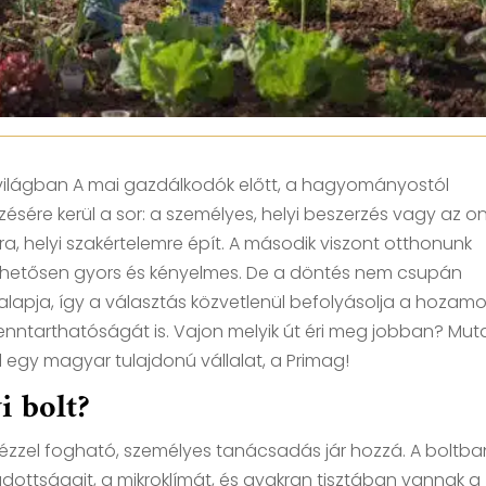
világban A mai gazdálkodók előtt, a hagyományostól
zésére kerül a sor: a személyes, helyi beszerzés vagy az on
a, helyi szakértelemre épít. A második viszont otthonunk
eglehetősen gyors és kényelmes. De a döntés nem csupán
alapja, így a választás közvetlenül befolyásolja a hozamo
ntarthatóságát is. Vajon melyik út éri meg jobban? Muta
 egy magyar tulajdonú vállalat, a Primag!
i bolt?
 kézzel fogható, személyes tanácsadás jár hozzá. A boltba
adottságait, a mikroklímát, és gyakran tisztában vannak a