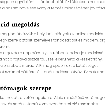
érségben egyébként ritkán kaphatók. Ez különösen haszno
retne a hozam növelése vagy a termés minőségének javítása
brid megoldás
 meg, ha ötvözzük a helyi bolt előnyeit az online rendelés
 egyszerre biztosít személyes tanácsadást és modern, digi
eremt.
hogy a gazda a nap bármely szakában leadhatja rendelését
lhat a fajtaválasztásról. Ezzel elkerülhető a készlethiány,
yre szabott marad. A Primag éppen ezt a kettősséget
atot szakmai háttérrel és tanácsadással ötvözi. Ez hatalma
vetőmagok szerepe
sokat hozott a vetőmagpiacra. A bio minősítésű vetőmago
tés során szigorú környezetvédelmi előírásoknak is