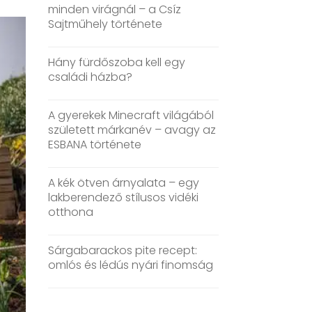
minden virágnál – a Csíz
Sajtműhely története
Hány fürdőszoba kell egy
családi házba?
A gyerekek Minecraft világából
született márkanév – avagy az
ESBANA története
A kék ötven árnyalata – egy
lakberendező stílusos vidéki
otthona
Sárgabarackos pite recept:
omlós és lédús nyári finomság