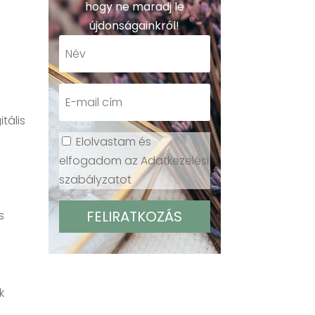
s
hogy ne maradj le
újdonságainkról!
tális
Elolvastam és
elfogadom az Adatkezelési
szabályzatot
s
k