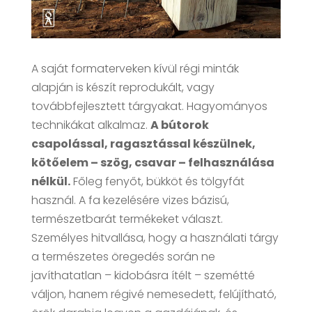
A saját formaterveken kívül régi minták
alapján is készít reprodukált, vagy
továbbfejlesztett tárgyakat. Hagyományos
technikákat alkalmaz.
A bútorok
csapolással, ragasztással készülnek,
kötőelem – szög, csavar – felhasználása
nélkül.
Főleg fenyőt, bükköt és tölgyfát
használ. A fa kezelésére vizes bázisú,
természetbarát termékeket választ.
Személyes hitvallása, hogy a használati tárgy
a természetes öregedés során ne
javíthatatlan – kidobásra ítélt – szemétté
váljon, hanem régivé nemesedett, felújítható,