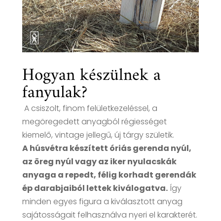
Hogyan készülnek a
fanyulak?
A csiszolt, finom felületkezeléssel, a
megöregedett anyagból régiességet
kiemelő, vintage jellegű, új tárgy születik.
A húsvétra készített óriás gerenda nyúl,
az öreg nyúl vagy az iker nyulacskák
anyaga a repedt, félig korhadt gerendák
ép darabjaiból lettek kiválogatva.
Így
minden egyes figura a kiválasztott anyag
sajátosságait felhasználva nyeri el karakterét.