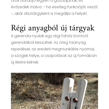
örök darabja legyen a gazdájának, és
évtizedek múlva – ha esetleg funkcióját veszti
-, akár dísztárgyként is megállja a helyét.
Régi anyagból új tárgyak
A gerenda nyulak egy régi faház bontott
gerendáiból készültek. Az öreg faanyag
repedései, az eredeti megmunkálás nyomai,
a szögek helye, a csapolások az új formában
új életre kelnek.