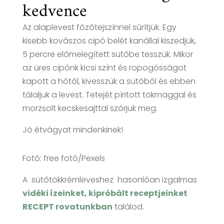
kedvence
Az alaplevest főzőtejszínnel sűrítjük. Egy
kisebb kovászos cipó belét kanállal kiszedjük,
5 percre előmelegített sütőbe tesszük. Mikor
az üres cipónk kicsi színt és ropogósságot
kapott a hőtől, kivesszük a sütőből és ebben
tálaljuk a levest. Tetejét píritott tökmaggal és
morzsolt kecskesajttal szórjuk meg.
Jó étvágyat mindenkinek!
Fotó: free fotó/Pexels
A sütőtökkrémleveshez hasonlóan izgalmas
vidéki ízeinket, kipróbált receptjeinket
RECEPT rovatunkban
találod.