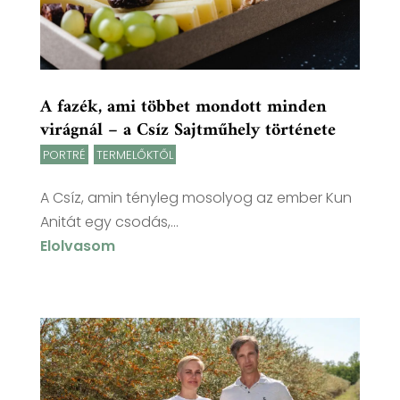
A fazék, ami többet mondott minden
virágnál – a Csíz Sajtműhely története
PORTRÉ
,
TERMELŐKTŐL
A Csíz, amin tényleg mosolyog az ember Kun
Anitát egy csodás,...
Elolvasom