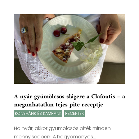
A nyár gyümölcsös slágere a Clafoutis – a
megunhatatlan tejes pite receptje
KONYHÁNK ÉS KAMRÁNK
,
RECEPTEK
Ha nyár, akkor gyümölcsös piték minden
mennyiségben! A hagyományos...