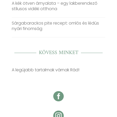
A kék ötven árnyalata – egy lakberendező
stílusos vidéki otthona
Sárgabarackos pite recept: omlós és lédús
nyári finomság
KÖVESS MINKET
A legújabb tartalmak várnak Rád!

