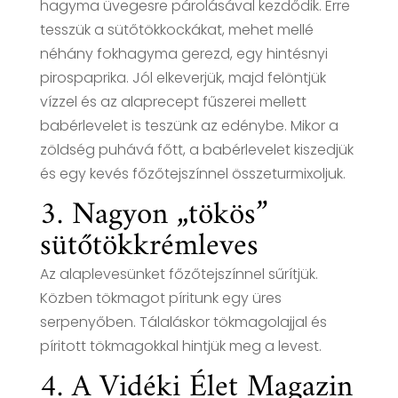
hagyma üvegesre párolásával kezdődik. Erre
tesszük a sütőtökkockákat, mehet mellé
néhány fokhagyma gerezd, egy hintésnyi
pirospaprika. Jól elkeverjük, majd felöntjük
vízzel és az alaprecept fűszerei mellett
babérlevelet is teszünk az edénybe. Mikor a
zöldség puhává főtt, a babérlevelet kiszedjük
és egy kevés főzőtejszínnel összeturmixoljuk.
3. Nagyon „tökös”
sütőtökkrémleves
Az alaplevesünket főzőtejszínnel sűrítjük.
Közben tökmagot píritunk egy üres
serpenyőben. Tálaláskor tökmagolajjal és
píritott tökmagokkal hintjük meg a levest.
4. A Vidéki Élet Magazin