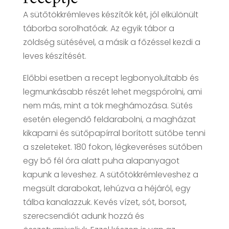
A sütőtökkrémleves készítők két, jól elkülönült
táborba sorolhatóak. Az egyik tábor a
zöldség sütésével, a másik a főzéssel kezdi a
leves készítését.
Előbbi esetben a recept legbonyolultabb és
legmunkásabb részét lehet megspórolni, ami
nem más, mint a tök meghámozása. Sütés
esetén elegendő feldarabolni, a magházat
kikaparni és sütőpapírral borított sütőbe tenni
a szeleteket. 180 fokon, légkeveréses sütőben
egy bő fél óra alatt puha alapanyagot
kapunk a leveshez. A sütőtökkrémleveshez a
megsült darabokat, lehúzva a héjáról, egy
tálba kanalazzuk. Kevés vízet, sót, borsot,
szerecsendiót adunk hozzá és