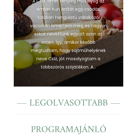
A Csíz, amin tényleg mosolyog az
ember Kun Anitát egy csodás,
toszkán hangulatú vállalkozói
vacsorán ismertem meg és nagyon
sokat nevettünk együtt azon az
estén. Így, amikor később
megtudtam, hogy sajtműhelyének
neve Csíz, jót mosolyogtam a
többszörös szójátékon. A...
LEGOLVASOTTABB
PROGRAMAJÁNLÓ