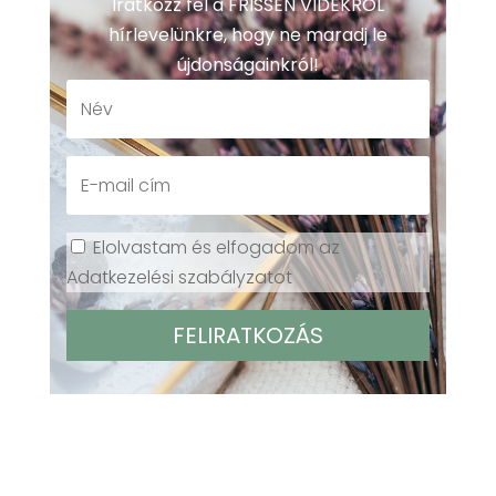
Iratkozz fel a FRISSEN VIDÉKRŐL
hírlevelünkre, hogy ne maradj le
újdonságainkról!
Elolvastam és elfogadom az
Adatkezelési szabályzatot