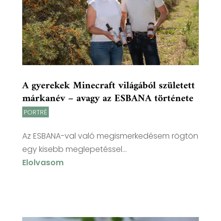
A gyerekek Minecraft világából született
márkanév – avagy az ESBANA története
PORTRÉ
Az ESBANA-val való megismerkedésem rögtön
egy kisebb meglepetéssel...
Elolvasom