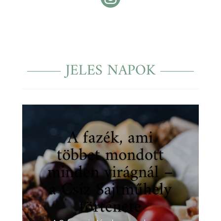
JELES NAPOK
A fazék, ami
többet mondott
minden virágnál –
a Csíz Sajtműhely
története