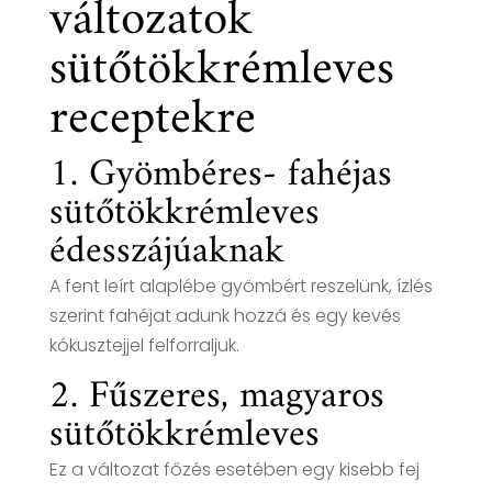
változatok
sütőtökkrémleves
receptekre
1. Gyömbéres- fahéjas
sütőtökkrémleves
édesszájúaknak
A fent leírt alaplébe gyömbért reszelünk, ízlés
szerint fahéjat adunk hozzá és egy kevés
kókusztejjel felforraljuk.
2. Fűszeres, magyaros
sütőtökkrémleves
Ez a változat főzés esetében egy kisebb fej