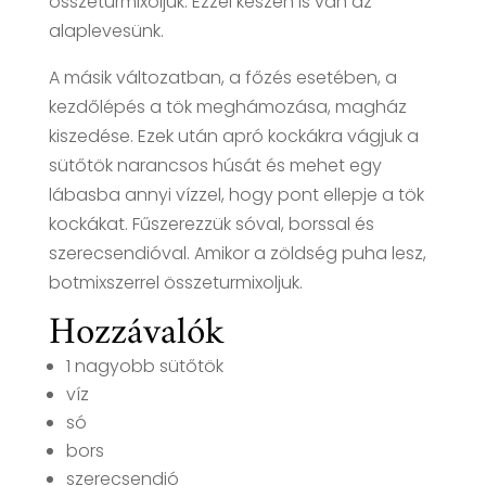
összeturmixoljuk. Ezzel készen is van az
alaplevesünk.
A másik változatban, a főzés esetében, a
kezdőlépés a tök meghámozása, magház
kiszedése. Ezek után apró kockákra vágjuk a
sütőtök narancsos húsát és mehet egy
lábasba annyi vízzel, hogy pont ellepje a tök
kockákat. Fűszerezzük sóval, borssal és
szerecsendióval. Amikor a zöldség puha lesz,
botmixszerrel összeturmixoljuk.
Hozzávalók
1 nagyobb sütőtök
víz
só
bors
szerecsendió