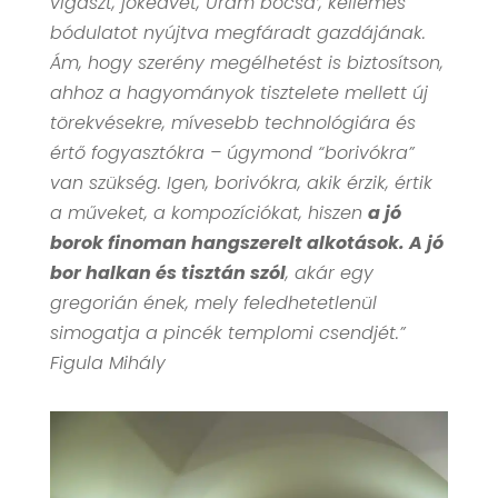
vigaszt, jókedvet, Uram bocsá’, kellemes
bódulatot nyújtva megfáradt gazdájának.
Ám, hogy szerény megélhetést is biztosítson,
ahhoz a hagyományok tisztelete mellett új
törekvésekre, mívesebb technológiára és
értő fogyasztókra – úgymond “borivókra”
van szükség. Igen, borivókra, akik érzik, értik
a műveket, a kompozíciókat, hiszen
a jó
borok finoman hangszerelt alkotások. A jó
bor halkan és tisztán szól
, akár egy
gregorián ének, mely feledhetetlenül
simogatja a pincék templomi csendjét.”
Figula Mihály