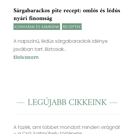
Sárgabarackos pite recept: omlós és lédús
nyári finomság
KONYHÁNK ÉS KAMRÁNK
,
RECEPTEK
A napszínű, lédús sárgabarackok idénye
javában tart. Biztosak...
Elolvasom
LEGÚJABB CIKKEINK
A fazék, ami többet mondott minden virágnál
– a Csíz Sajtműhely története