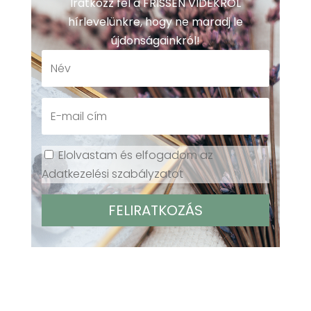
Iratkozz fel a FRISSEN VIDÉKRŐL
hírlevelünkre, hogy ne maradj le
újdonságainkról!
Elolvastam és elfogadom az
Adatkezelési szabályzatot