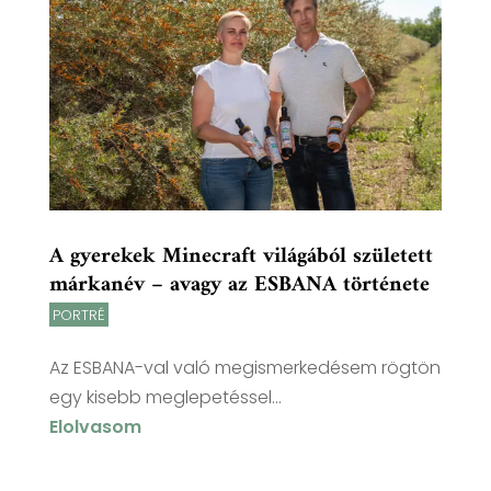
A gyerekek Minecraft világából született
márkanév – avagy az ESBANA története
PORTRÉ
Az ESBANA-val való megismerkedésem rögtön
egy kisebb meglepetéssel...
Elolvasom