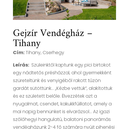
Gejzír Vendégház –
Tihany
Cím:
Tihany, Cserhegy
Leírás:
Szüleinktől kaptunk egy pici birtokot
egy nádtetős présházzal, ahol gyermekként
szüreteltünk és venyigéből rakott tűzön
gardát sütöttünk… „Kézbe vettük”, alakítottuk
és ez született belőle. Élvezzétek azt a
nyugalmat, csendet, kakukkfűillatot, amely a
mai napig bennünket is elvarázsol… Az igazi
szőlőhegyi hangulatú, balatoni panorámás
vendégházunk 2-4 fő számára nyújt pihenési