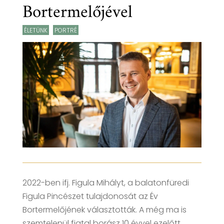
Bortermelőjével
ÉLETÜNK
,
PORTRÉ
2022-ben ifj. Figula Mihályt, a balatonfüredi
Figula Pincészet tulajdonosát az Év
Bortermelőjének választották. A még ma is
szemtelenül fiatal borász 10 évvel ezelőtt