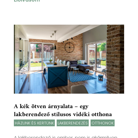
A kék ötven árnyalata – egy
lakberendező stílusos vidéki otthona
HÁZUNK ÉS KERTÜNK
,
LAKBERENDEZÉS
,
OTTHONOK
A lakberendező is ember, nem is akármilyen.