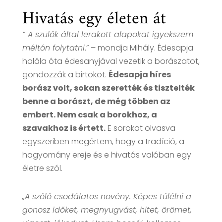
Hivatás egy életen át
” A szülők által lerakott alapokat igyekszem
méltón folytatni
.” – mondja Mihály. Édesapja
halála óta édesanyjával vezetik a borászatot,
gondozzák a birtokot.
Édesapja híres
borász volt, sokan szerették és tisztelték
benne a borászt, de még többen az
embert. Nem csak a borokhoz, a
szavakhoz is értett.
E sorokat olvasva
egyszeriben megértem, hogy a tradíció, a
hagyomány ereje és e hivatás valóban egy
életre szól.
„A szőlő csodálatos növény. Képes túlélni a
gonosz időket, megnyugvást, hitet, örömet,