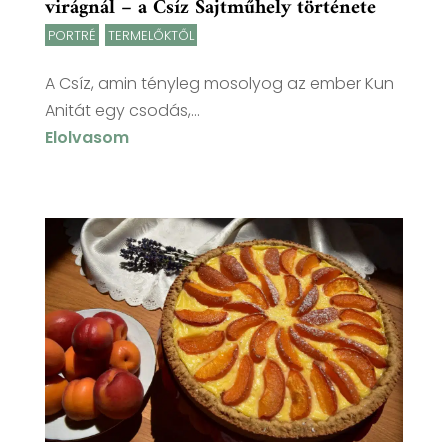
virágnál – a Csíz Sajtműhely története
PORTRÉ
,
TERMELŐKTŐL
A Csíz, amin tényleg mosolyog az ember Kun
Anitát egy csodás,...
Elolvasom