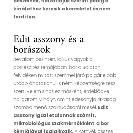
beszélnek, filozófiájuk szerint pedig a
kínálathoz keresik a keresletet és nem
fordítva.
Edit asszony és a
borászok
Bevallom őszintén, laikus vagyok a
borkészítés témájában, bár a Balaton-
felvidéken nyitott szemmel járó polgár előbb-
utóbb óhatatlanul is némi képzettségre tesz
szert. Velem sincs ez másként, érdeklődve
hallgatom Mihályt, amint édesanyja ritkaság
számba menő szaktudásáról mesél.
Edit
asszony igazi etalonnak számít,
mikrobiológus szakmérnökként a bor
kémiájával foglalkozik.
A környék összes