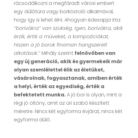
rácsodálkozni a megfáradt városi embert
egy dűlőtúra vagy borkóstoló alkalmával,
hogy így is lehet élni. Ahogyan édesapja írta:
“borivókra” van szükség. Igen, borivókra, akik
érzik, értik a műveket, a kompozíciókat,
hiszen a jó borok finoman hangszerelt
alkotások.”
Mihály szerint
felnövőben van
egy új generáció, akik és gyermekeik már
olyan szemlélettel élik az életüket,
vásárolnak, fogyasztanak, amiben érték
a helyi, érték az egyediség, érték a
befektetett munka.
A jó bor is olyan, mint a
régi jó öltöny, amit az úri szabó készített
méretre. Nincs két egyforma évjárat, nincs két
egyforma dűlő.