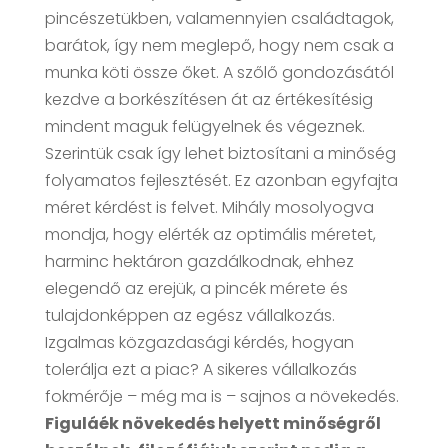
pincészetükben, valamennyien családtagok,
barátok, így nem meglepő, hogy nem csak a
munka köti össze őket. A szőlő gondozásától
kezdve a borkészítésen át az értékesítésig
mindent maguk felügyelnek és végeznek.
Szerintük csak így lehet biztosítani a minőség
folyamatos fejlesztését. Ez azonban egyfajta
méret kérdést is felvet. Mihály mosolyogva
mondja, hogy elérték az optimális méretet,
harminc hektáron gazdálkodnak, ehhez
elegendő az erejük, a pincék mérete és
tulajdonképpen az egész vállalkozás.
Izgalmas közgazdasági kérdés, hogyan
tolerálja ezt a piac? A sikeres vállalkozás
fokmérője – még ma is – sajnos a növekedés.
Figuláék növekedés helyett minőségről