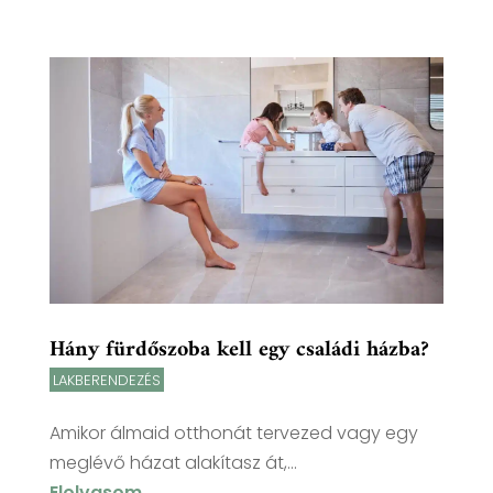
Hány fürdőszoba kell egy családi házba?
LAKBERENDEZÉS
Amikor álmaid otthonát tervezed vagy egy
meglévő házat alakítasz át,...
Elolvasom