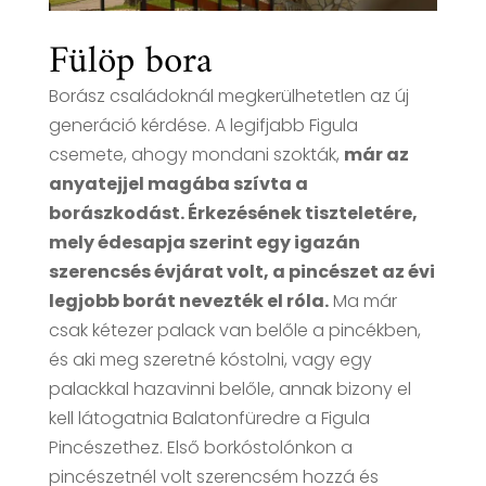
Fülöp bora
Borász családoknál megkerülhetetlen az új
generáció kérdése. A legifjabb Figula
csemete, ahogy mondani szokták,
már az
anyatejjel magába szívta a
borászkodást. Érkezésének tiszteletére,
mely édesapja szerint egy igazán
szerencsés évjárat volt, a pincészet az évi
legjobb borát nevezték el róla.
Ma már
csak kétezer palack van belőle a pincékben,
és aki meg szeretné kóstolni, vagy egy
palackkal hazavinni belőle, annak bizony el
kell látogatnia Balatonfüredre a Figula
Pincészethez. Első borkóstolónkon a
pincészetnél volt szerencsém hozzá és