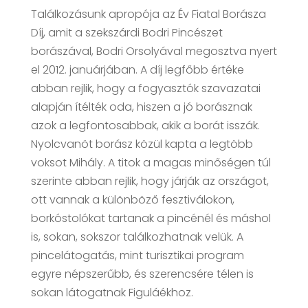
Találkozásunk apropója az Év Fiatal Borásza
Díj, amit a szekszárdi Bodri Pincészet
borászával, Bodri Orsolyával megosztva nyert
el 2012. januárjában. A díj legfőbb értéke
abban rejlik, hogy a fogyasztók szavazatai
alapján ítélték oda, hiszen a jó borásznak
azok a legfontosabbak, akik a borát isszák.
Nyolcvanöt borász közül kapta a legtöbb
voksot Mihály. A titok a magas minőségen túl
szerinte abban rejlik, hogy járják az országot,
ott vannak a különböző fesztiválokon,
borkóstolókat tartanak a pincénél és máshol
is, sokan, sokszor találkozhatnak velük. A
pincelátogatás, mint turisztikai program
egyre népszerűbb, és szerencsére télen is
sokan látogatnak Figuláékhoz.