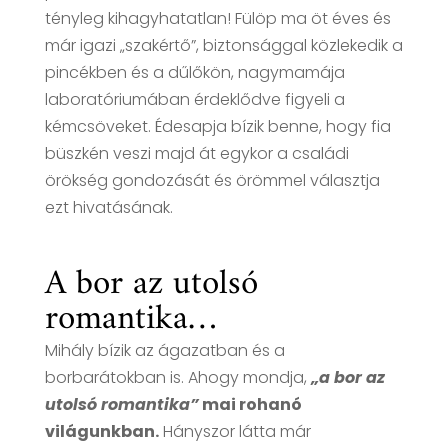
tényleg kihagyhatatlan! Fülöp ma öt éves és
már igazi „szakértő”, biztonsággal közlekedik a
pincékben és a dűlőkön, nagymamája
laboratóriumában érdeklődve figyeli a
kémcsöveket. Édesapja bízik benne, hogy fia
büszkén veszi majd át egykor a családi
örökség gondozását és örömmel választja
ezt hivatásának.
A bor az utolsó
romantika…
Mihály bízik az ágazatban és a
borbarátokban is. Ahogy mondja,
„a bor az
utolsó romantika”
mai rohanó
világunkban.
Hányszor látta már