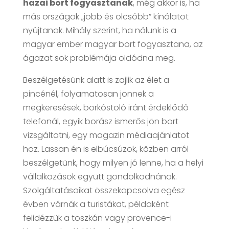
hazai bort fogyasztanak
, még akkor is, ha
más országok „jobb és olcsóbb” kínálatot
nyújtanak. Mihály szerint, ha nálunk is a
magyar ember magyar bort fogyasztana, az
ágazat sok problémája oldódna meg.
Beszélgetésünk alatt is zajlik az élet a
pincénél, folyamatosan jönnek a
megkeresések, borkóstoló iránt érdeklődő
telefonál, egyik borász ismerős jön bort
vizsgáltatni, egy magazin médiaajánlatot
hoz. Lassan én is elbúcsúzok, közben arról
beszélgetünk, hogy milyen jó lenne, ha a helyi
vállalkozások együtt gondolkodnának.
Szolgáltatásaikat összekapcsolva egész
évben várnák a turistákat, példaként
felidézzük a toszkán vagy provence-i