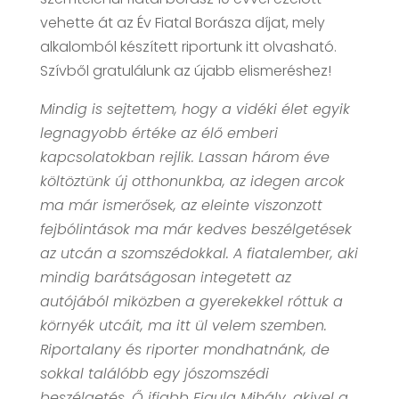
vehette át az Év Fiatal Borásza díjat, mely
alkalomból készített riportunk itt olvasható.
Szívből gratulálunk az újabb elismeréshez!
Mindig is sejtettem, hogy a vidéki élet egyik
legnagyobb értéke az élő emberi
kapcsolatokban rejlik. Lassan három éve
költöztünk új otthonunkba, az idegen arcok
ma már ismerősek, az eleinte viszonzott
fejbólintások ma már kedves beszélgetések
az utcán a szomszédokkal. A fiatalember, aki
mindig barátságosan integetett az
autójából miközben a gyerekekkel róttuk a
környék utcáit, ma itt ül velem szemben.
Riportalany és riporter mondhatnánk, de
sokkal találóbb egy jószomszédi
beszélgetés. Ő ifjabb Figula Mihály, akivel a