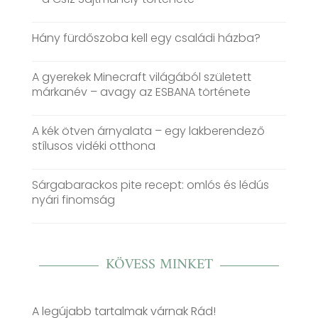
Hány fürdőszoba kell egy családi házba?
A gyerekek Minecraft világából született
márkanév – avagy az ESBANA története
A kék ötven árnyalata – egy lakberendező
stílusos vidéki otthona
Sárgabarackos pite recept: omlós és lédús
nyári finomság
KÖVESS MINKET
A legújabb tartalmak várnak Rád!