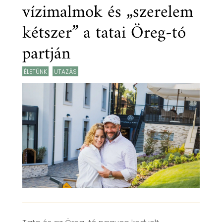
vízimalmok és „szerelem
kétszer” a tatai Öreg-tó
partján
ÉLETÜNK
,
UTAZÁS