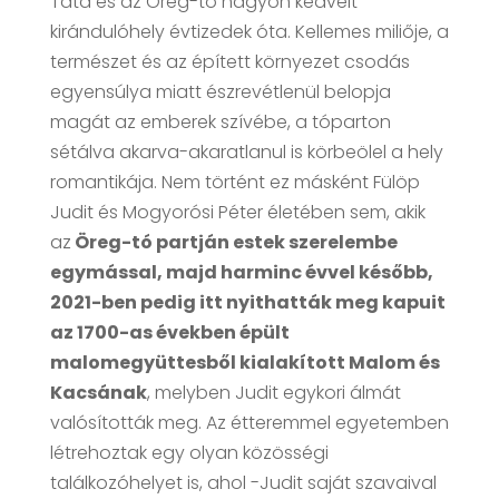
Tata és az Öreg-tó nagyon kedvelt
kirándulóhely évtizedek óta. Kellemes miliője, a
természet és az épített környezet csodás
egyensúlya miatt észrevétlenül belopja
magát az emberek szívébe, a tóparton
sétálva akarva-akaratlanul is körbeölel a hely
romantikája. Nem történt ez másként Fülöp
Judit és Mogyorósi Péter életében sem, akik
az
Öreg-tó partján estek szerelembe
egymással, majd harminc évvel később,
2021-ben pedig itt nyithatták meg kapuit
az 1700-as években épült
malomegyüttesből kialakított Malom és
Kacsának
, melyben Judit egykori álmát
valósították meg. Az étteremmel egyetemben
létrehoztak egy olyan közösségi
találkozóhelyet is, ahol -Judit saját szavaival