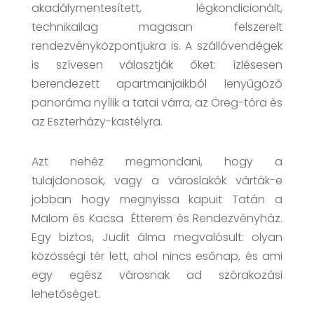
akadálymentesített, légkondicionált,
technikailag magasan felszerelt
rendezvényközpontjukra is. A szállóvendégek
is szívesen választják őket: ízlésesen
berendezett apartmanjaikból lenyűgöző
panoráma nyílik a tatai várra, az Öreg-tóra és
az Eszterházy-kastélyra.
Azt nehéz megmondani, hogy a
tulajdonosok, vagy a városlakók várták-e
jobban hogy megnyissa kapuit Tatán a
Malom és Kacsa Étterem és Rendezvényház.
Egy biztos, Judit álma megvalósult: olyan
közösségi tér lett, ahol nincs esőnap, és ami
egy egész városnak ad szórakozási
lehetőséget.