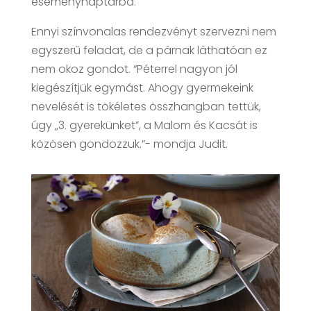
eseménynaptárba.
Ennyi színvonalas rendezvényt szervezni nem
egyszerű feladat, de a párnak láthatóan ez
nem okoz gondot. “Péterrel nagyon jól
kiegészítjük egymást. Ahogy gyermekeink
nevelését is tökéletes összhangban tettük,
úgy „3. gyerekünket”, a Malom és Kacsát is
közösen gondozzuk.”- mondja Judit.