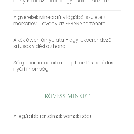
Hány fürdőszoba kell egy családi házba?
A gyerekek Minecraft világából született
márkanév – avagy az ESBANA története
A kék ötven árnyalata – egy lakberendező
stílusos vidéki otthona
Sárgabarackos pite recept: omlós és lédús
nyári finomság
KÖVESS MINKET
A legújabb tartalmak várnak Rád!