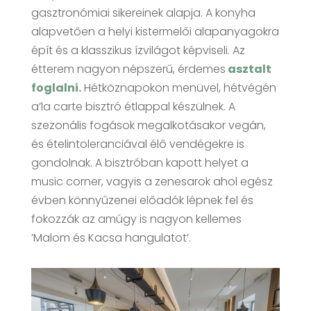
gasztronómiai sikereinek alapja. A konyha
alapvetően a helyi kistermelői alapanyagokra
épít és a klasszikus ízvilágot képviseli. Az
étterem nagyon népszerű, érdemes
asztalt
foglalni.
Hétköznapokon menüvel, hétvégén
a’la carte bisztró étlappal készülnek. A
szezonális fogások megalkotásakor vegán,
és ételintoleranciával élő vendégekre is
gondolnak. A bisztróban kapott helyet a
music corner, vagyis a zenesarok ahol egész
évben könnyűzenei előadók lépnek fel és
fokozzák az amúgy is nagyon kellemes
’Malom és Kacsa hangulatot’.