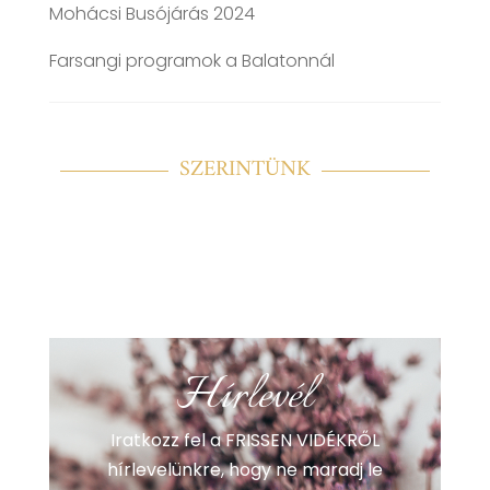
Mohácsi Busójárás 2024
Farsangi programok a Balatonnál
SZERINTÜNK
Hírlevél
Iratkozz fel a FRISSEN VIDÉKRŐL
hírlevelünkre, hogy ne maradj le