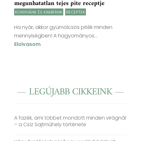
megunhatatlan tejes pite receptje
KONYHÁNK ÉS KAMRÁNK
,
RECEPTEK
Ha nyár, akkor gyümölcsös piték minden
mennyiségben! A hagyományos...
Elolvasom
LEGÚJABB CIKKEINK
A fazék, ami többet mondott minden virágnál
– a Csíz Sajtműhely története