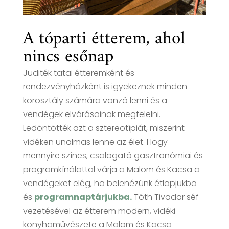
A tóparti étterem, ahol
nincs esőnap
Juditék tatai étteremként és
rendezvényházként is igyekeznek minden
korosztály számára vonzó lenni és a
vendégek elvárásainak megfelelni.
Ledöntötték azt a sztereotípiát, miszerint
vidéken unalmas lenne az élet. Hogy
mennyire színes, csalogató gasztronómiai és
programkínálattal várja a Malom és Kacsa a
vendégeket elég, ha belenézünk étlapjukba
és
programnaptárjukba.
Tóth Tivadar séf
vezetésével az étterem modern, vidéki
konyhaművészete a Malom és Kacsa