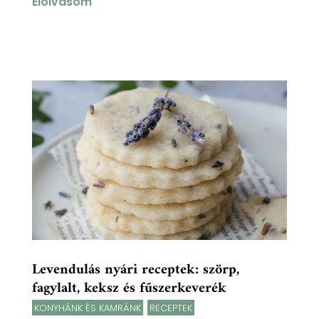
Elolvasom
Levendulás nyári receptek: szörp,
fagylalt, keksz és fűszerkeverék
KONYHÁNK ÉS KAMRÁNK
,
RECEPTEK