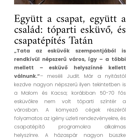
Együtt a csapat, együtt a
család: tóparti esküvő, és
csapatépítés Tatán
„Tata az esküvők szempontjából is
rendkívül népszerű város, így – a többi
mellett – esküvő helyszínné kellett
válnunk.”
– meséli Judit. Már a nyitástól
kezdve nagyon népszerű ilyen tekintetben is
a Malom és Kacsa; korábban 50-70 fős
esküvőkre nem volt tóparti színtér a
városban. A környező cégek részéről
folyamatos az igény üzleti rendezvényekre, és
csapatépítő programokra alkalmas
helyszínre. A házaspár nagyon büszke