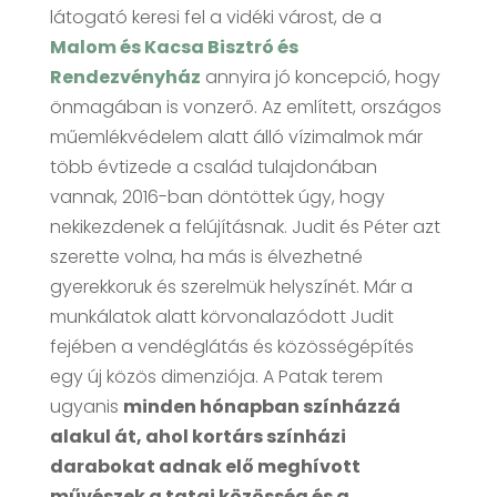
látogató keresi fel a vidéki várost, de a
Malom és Kacsa Bisztró és
Rendezvényház
annyira jó koncepció, hogy
önmagában is vonzerő. Az említett, országos
műemlékvédelem alatt álló vízimalmok már
több évtizede a család tulajdonában
vannak, 2016-ban döntöttek úgy, hogy
nekikezdenek a felújításnak. Judit és Péter azt
szerette volna, ha más is élvezhetné
gyerekkoruk és szerelmük helyszínét. Már a
munkálatok alatt körvonalazódott Judit
fejében a vendéglátás és közösségépítés
egy új közös dimenziója. A Patak terem
ugyanis
minden hónapban színházzá
alakul át, ahol kortárs színházi
darabokat adnak elő meghívott
művészek a tatai közösség és a