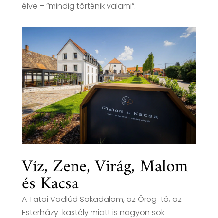
élve – “mindig történik valami”.
Víz, Zene, Virág, Malom
és Kacsa
A Tatai Vadlúd Sokadalom, az Öreg-tó, az
Esterházy-kastély miatt is nagyon sok