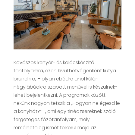
Kovászos kenyér- és kalácskészítő
tanfolyamra, ezen kívül hétvégenként kutya
brunchra, – olyan ebédre ahol külön
négylábúakra szabott menüvel is készülnek-
lehet bejelentkezni. A programok között
nekünk nagyon tetszik a „Hogyan ne égesd le
a konyhát?” -, ami egy tinédzsereknek szóló
fergeteges főzőtanfolyam, mely
remélhetőleg ismét felkerül majd az