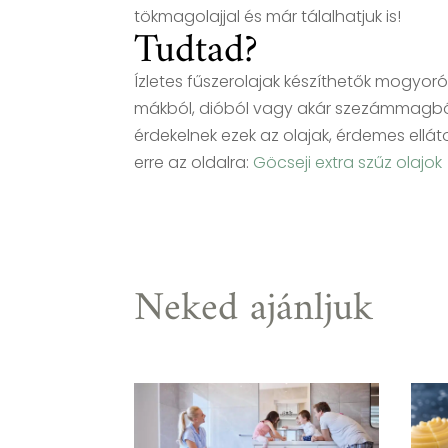
tökmagolajjal és már tálalhatjuk is!
Tudtad?
Ízletes fűszerolajak készíthetők mogyoró
mákból, dióból vagy akár szezámmagból
érdekelnek ezek az olajak, érdemes ell
erre az oldalra:
Göcseji extra szűz olajok
Neked ajánljuk