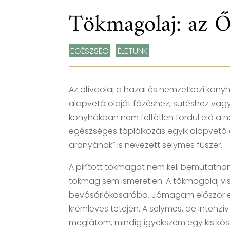
Tökmagolaj: az Ő
EGÉSZSÉG
,
ÉLETÜNK
Az olívaolaj a hazai és nemzetközi kony
alapvető olaját főzéshez, sütéshez vag
konyhákban nem feltétlen fordul elő a n
egészséges táplálkozás egyik alapvető 
aranyának” is nevezett selymes fűszer.
A pirított tökmagot nem kell bemutatnom
tökmag sem ismeretlen. A tökmagolaj vi
bevásárlókosarába. Jómagam először e
krémleves tetején. A selymes, de intenzí
meglátom, mindig igyekszem egy kis kóst