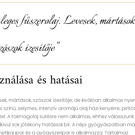
eges fűszerolaj. Levesek, mártások
zószok ízesítője”
ználása és hatásai
sek, mártások, szószok ízesítője, de kiválóan alkalmas nyer
s színű, selymes, intenzív aromájú olaj házi kenyérre, pirító
étel. A tökmagolaj sütésre nem alkalmas, ehhez válasszunk
dkívül sok jótékony hatással bír. A népi gyógyászatban má
etikai ipar és a gyógyszeripar is alkalmazza. Tartalmaz