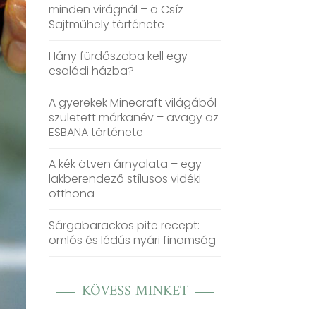
minden virágnál – a Csíz
Sajtműhely története
Hány fürdőszoba kell egy
családi házba?
A gyerekek Minecraft világából
született márkanév – avagy az
ESBANA története
A kék ötven árnyalata – egy
lakberendező stílusos vidéki
otthona
Sárgabarackos pite recept:
omlós és lédús nyári finomság
KÖVESS MINKET