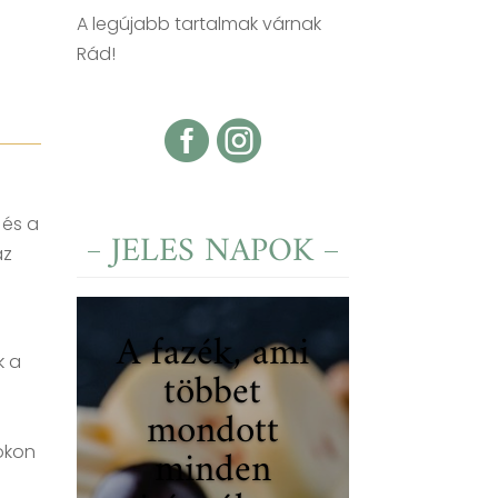
A legújabb tartalmak várnak
Rád!


 és a
JELES NAPOK
az
A fazék, ami
k a
többet
mondott
minden
rokon