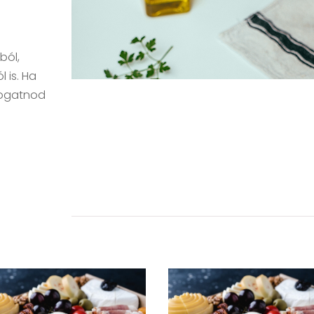
ból,
 is. Ha
átogatnod