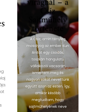
virágnál – a
Csíz
Sajtműhely
es
története
A Csíz, amin tényleg
mosolyog az ember Kun
Anitát egy csodás,
toszkán hangulatú
vállalkozói vacsorán
eg
ismertem meg és
laj
nagyon sokat nevettünk
ja.
együtt azon az estén. Így,
at
amikor később
megtudtam, hogy
s
sajtműhelyének neve