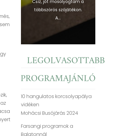
Csíz, jót mosolyogtam a
többszörös szójátékon.
més,
A...
, sem
Egy
LEGOLVASOTTABB
PROGRAMAJÁNLÓ
ik,
10 hangulatos korcsolyapálya
 az
vidéken
ácsa
Mohácsi Busójárás 2024
nyert
Farsangi programok a
Balatonnál