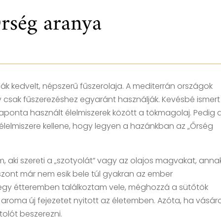
rség aranya
hák kedvelt, népszerű fűszerolaja. A mediterrán országok
y csak fűszerezéshez egyaránt használják. Kevésbé ismert
aponta használt élelmiszerek között a tökmagolaj. Pedig 
élelmiszere kellene, hogy legyen a hazánkban az „Őrség
, aki szereti a „szotyolát” vagy az olajos magvakat, anna
szont már nem esik bele túl gyakran az ember
gy étteremben találkoztam vele, méghozzá a sütőtök
v aroma új fejezetet nyitott az életemben. Azóta, ha vásá
olót beszerezni.