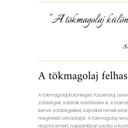
” A tökmagolaj különl
s
A tökmagolaj felhas
A tökmagolaj különleges fűszerolaj. Leve
zöldségek, saláták ízesítésére is. A barná
kenve zöldségekkel, sajtokkal remek elő
megfelelő olívaolajat. A tökmagolaj ren
régóta ismert, napjainkban pedig a kozm