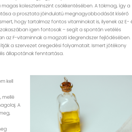
 a magas koleszterinszint csökkentésében. A tökmag, így a
atása a prosztata jóindulatú megnagyobbodását kísérő
mert, hogy tartalmaz fontos vitaminokat is, ilyenek az E- 
szakaszában igen fontosak – segít a spontán vetélés
an az F-vitaminnak a magzati idegrendszer fejlődésében.
sítják a szervezet öregedési folyamatait. Ismert jótékony
is állapotának fenntartása.
em kell
, mellé
agolaj. A
meg,
meg