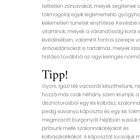
telítetlen zsírsavakat, melyek segítenek
tökmagolaj egyik legismertebb gyógyh
kellemetlen tünetek enyhítése. Kevésbé is
vitaminok, melyek a várandósság korai 
kivédésében, valamint fontos szerepe v
Antioxidánsokat is tartalmaz, melyek las
hatása továbbá az agyi keringés normál
Tipp!
Gyors, igazi téli vacsorát készíthetünk, n
hozzá más csak néhány szem krumpli, a
disznótorosból egy kis kolbász, szalonna
pedig savanyú káposzta és egy kis tökm
megmosott burgonyát héjában süssük 
pirítsunk mellé szalonnakaréjokat és
kolbászkarikákat. A káposztát locsoljuk 