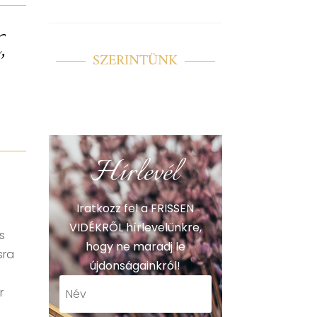
,
SZERINTÜNK
Hírlevél
Iratkozz fel a FRISSEN
VIDÉKRŐL hírlevelünkre,
s
hogy ne maradj le
sra
újdonságainkról!
r