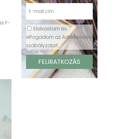
és F-
Elolvastam és
elfogadom az Adatkezelési
szabályzatot