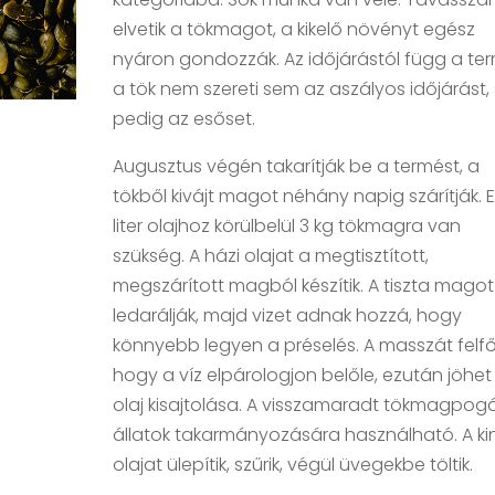
elvetik a tökmagot, a kikelő növényt egész
nyáron gondozzák. Az időjárástól függ a ter
a tök nem szereti sem az aszályos időjárást
pedig az esőset.
Augusztus végén takarítják be a termést, a
tökből kivájt magot néhány napig szárítják. 
liter olajhoz körülbelül 3 kg tökmagra van
szükség. A házi olajat a megtisztított,
megszárított magból készítik. A tiszta magot
ledarálják, majd vizet adnak hozzá, hogy
könnyebb legyen a préselés. A masszát felfőz
hogy a víz elpárologjon belőle, ezután jöhet
olaj kisajtolása. A visszamaradt tökmagpog
állatok takarmányozására használható. A ki
olajat ülepítik, szűrik, végül üvegekbe töltik.