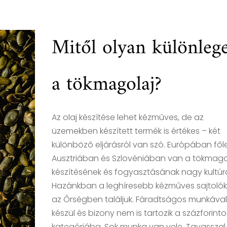
Mitől olyan különleg
a tökmagolaj?
Az olaj készítése lehet kézműves, de az
üzemekben készített termék is értékes – két
különböző eljárásról van szó. Európában fől
Ausztriában és Szlovéniában van a tökmago
készítésének és fogyasztásának nagy kultúrá
Hazánkban a leghíresebb kézműves sajtolók
az Őrségben találjuk. Fáradtságos munkával
készül és bizony nem is tartozik a százforinto
kategóriába. Sok munka van vele. Tavasszal