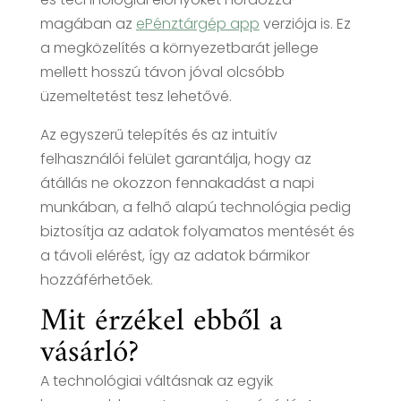
magában az
ePénztárgép app
verziója is. Ez
a megközelítés a környezetbarát jellege
mellett hosszú távon jóval olcsóbb
üzemeltetést tesz lehetővé.
Az egyszerű telepítés és az intuitív
felhasználói felület garantálja, hogy az
átállás ne okozzon fennakadást a napi
munkában, a felhő alapú technológia pedig
biztosítja az adatok folyamatos mentését és
a távoli elérést, így az adatok bármikor
hozzáférhetőek.
Mit érzékel ebből a
vásárló?
A technológiai váltásnak az egyik