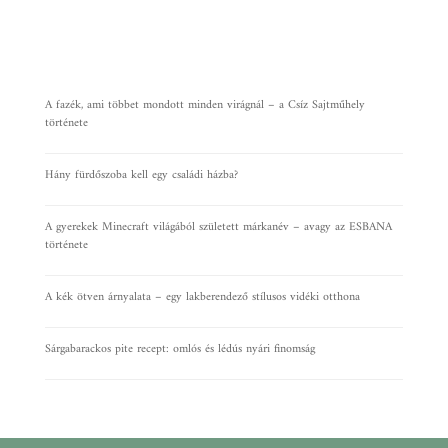
A fazék, ami többet mondott minden virágnál – a Csíz Sajtműhely
története
Hány fürdőszoba kell egy családi házba?
A gyerekek Minecraft világából született márkanév – avagy az ESBANA
története
A kék ötven árnyalata – egy lakberendező stílusos vidéki otthona
Sárgabarackos pite recept: omlós és lédús nyári finomság