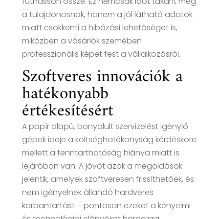
futhasson össze. Ez nemcsak időt takarít meg
a tulajdonosnak, hanem a jól látható adatok
miatt csökkenti a hibázási lehetőséget is,
miközben a vásárlók szemében
professzionális képet fest a vállalkozásról.
Szoftveres innovációk a
hatékonyabb
értékesítésért
A papír alapú, bonyolult szervizelést igénylő
gépek ideje a költséghatékonyság kérdésköre
mellett a fenntarthatóság hiánya miatt is
lejáróban van. A jövőt azok a megoldások
jelentik, amelyek szoftveresen frissíthetőek, és
nem igényelnek állandó hardveres
karbantartást – pontosan ezeket a kényelmi
és technológiai előnyöket hordozza