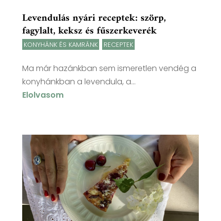
Levendulás nyári receptek: szörp,
fagylalt, keksz és fűszerkeverék
KONYHÁNK ÉS KAMRÁNK
,
RECEPTEK
Ma már hazánkban sem ismeretlen vendég a
konyhánkban a levendula, a...
Elolvasom