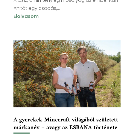
A Csíz, amin tényleg mosolyog az ember Kun
Anitát egy csodás,...
Elolvasom
A gyerekek Minecraft világából született
márkanév – avagy az ESBANA története