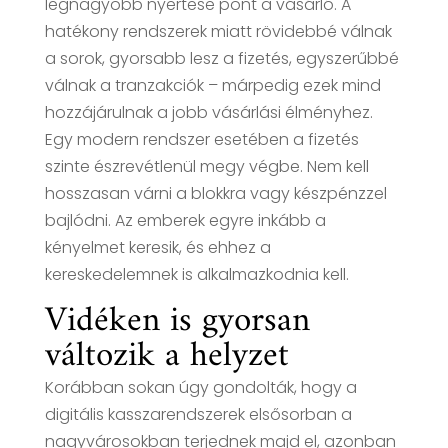
legnagyobb nyertese pont a vásárló. A
hatékony rendszerek miatt rövidebbé válnak
a sorok, gyorsabb lesz a fizetés, egyszerűbbé
válnak a tranzakciók – márpedig ezek mind
hozzájárulnak a jobb vásárlási élményhez.
Egy modern rendszer esetében a fizetés
szinte észrevétlenül megy végbe. Nem kell
hosszasan várni a blokkra vagy készpénzzel
bajlódni. Az emberek egyre inkább a
kényelmet keresik, és ehhez a
kereskedelemnek is alkalmazkodnia kell.
Vidéken is gyorsan
változik a helyzet
Korábban sokan úgy gondolták, hogy a
digitális kasszarendszerek elsősorban a
nagyvárosokban terjednek majd el, azonban