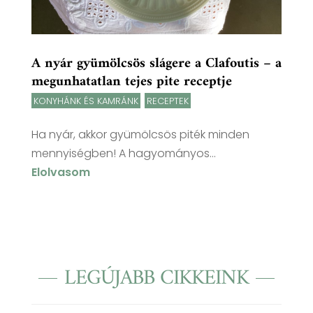
A nyár gyümölcsös slágere a Clafoutis – a
megunhatatlan tejes pite receptje
KONYHÁNK ÉS KAMRÁNK
,
RECEPTEK
Ha nyár, akkor gyümölcsös piték minden
mennyiségben! A hagyományos...
Elolvasom
LEGÚJABB CIKKEINK