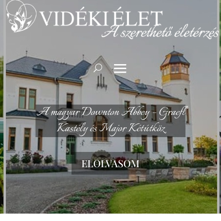
A magyar Downton Abbey – Graefl
Kastély és Major Kétútköz
ELOLVASOM