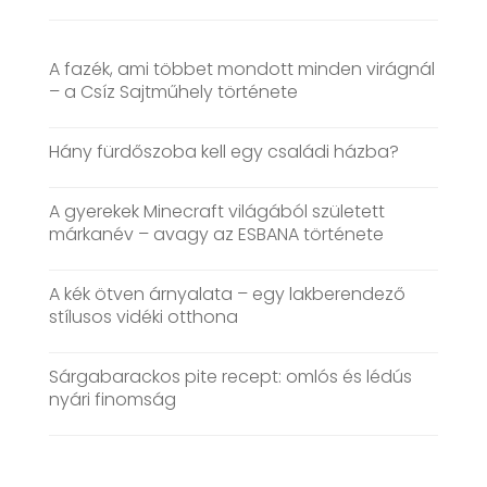
A fazék, ami többet mondott minden virágnál
– a Csíz Sajtműhely története
Hány fürdőszoba kell egy családi házba?
A gyerekek Minecraft világából született
márkanév – avagy az ESBANA története
A kék ötven árnyalata – egy lakberendező
stílusos vidéki otthona
Sárgabarackos pite recept: omlós és lédús
nyári finomság