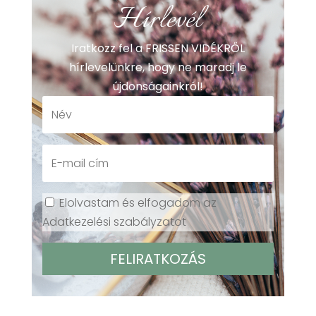
Hírlevél
Iratkozz fel a FRISSEN VIDÉKRŐL
hírlevelünkre, hogy ne maradj le
újdonságainkról!
Elolvastam és elfogadom az
Adatkezelési szabályzatot