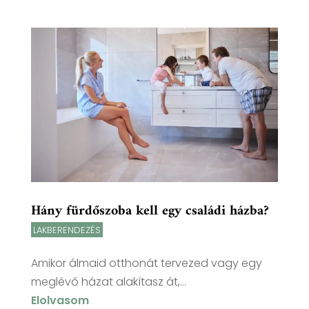
Hány fürdőszoba kell egy családi házba?
LAKBERENDEZÉS
Amikor álmaid otthonát tervezed vagy egy
meglévő házat alakítasz át,...
Elolvasom