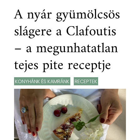
A nyár gyümölcsös
slágere a Clafoutis
– a megunhatatlan
tejes pite receptje
KONYHÁNK ÉS KAMRÁNK
,
RECEPTEK