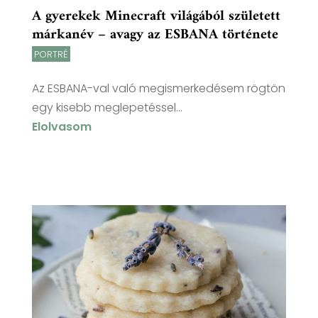
A gyerekek Minecraft világából született
márkanév – avagy az ESBANA története
PORTRÉ
Az ESBANA-val való megismerkedésem rögtön
egy kisebb meglepetéssel...
Elolvasom