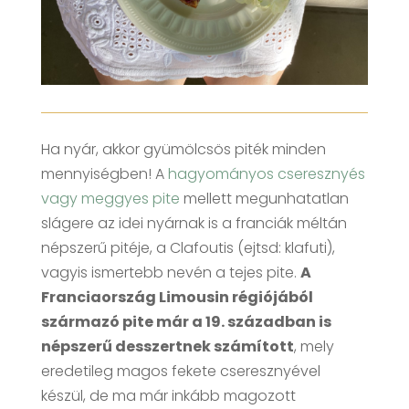
Ha nyár, akkor gyümölcsös piték minden
mennyiségben! A
hagyományos cseresznyés
vagy meggyes pite
mellett megunhatatlan
slágere az idei nyárnak is a franciák méltán
népszerű pitéje, a Clafoutis (ejtsd: klafuti),
vagyis ismertebb nevén a tejes pite.
A
Franciaország Limousin régiójából
származó pite már a 19. században is
népszerű desszertnek számított
, mely
eredetileg magos fekete cseresznyével
készül, de ma már inkább magozott