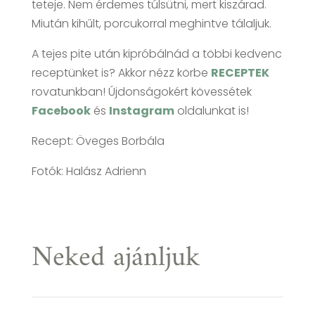
teteje. Nem érdemes túlsütni, mert kiszárad.
Miután kihűlt, porcukorral meghintve tálaljuk.
A tejes pite után kipróbálnád a többi kedvenc
receptünket is? Akkor nézz körbe
RECEPTEK
rovatunkban! Újdonságokért kövessétek
Facebook
és
Instagram
oldalunkat is!
Recept: Öveges Borbála
Fotók: Halász Adrienn
Neked ajánljuk