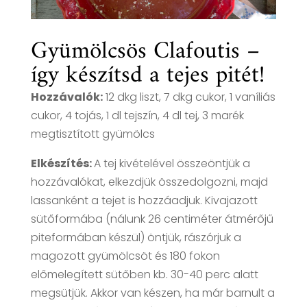
Gyümölcsös Clafoutis –
így készítsd a tejes pitét!
Hozzávalók:
12 dkg liszt, 7 dkg cukor, 1 vaníliás
cukor, 4 tojás, 1 dl tejszín, 4 dl tej, 3 marék
megtisztított gyümölcs
Elkészítés:
A tej kivételével összeöntjük a
hozzávalókat, elkezdjük összedolgozni, majd
lassanként a tejet is hozzáadjuk. Kivajazott
sütőformába (nálunk 26 centiméter átmérőjű
piteformában készül) öntjük, rászórjuk a
magozott gyümölcsöt és 180 fokon
előmelegített sütőben kb. 30-40 perc alatt
megsütjük. Akkor van készen, ha már barnult a