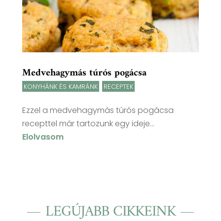
Medvehagymás túrós pogácsa
KONYHÁNK ÉS KAMRÁNK
,
RECEPTEK
Ezzel a medvehagymás túrós pogácsa
recepttel már tartozunk egy ideje...
Elolvasom
LEGÚJABB CIKKEINK