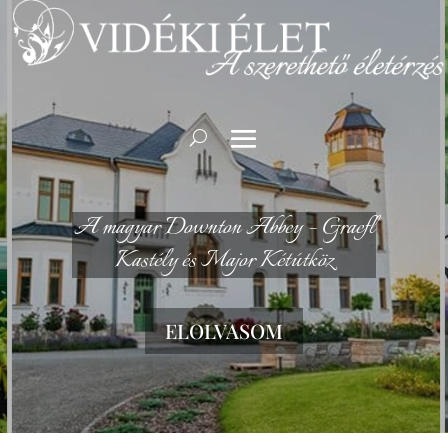
A magyar Downton Abbey – Graefl
Kastély és Major Kétútköz
ELOLVASOM