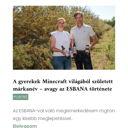
A gyerekek Minecraft világából született
márkanév – avagy az ESBANA története
PORTRÉ
Az ESBANA-val való megismerkedésem rögtön
egy kisebb meglepetéssel...
Elolvasom