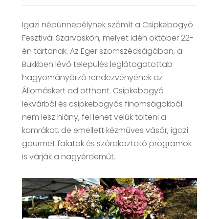
Igazi népünnepélynek számít a Csipkebogyó
Fesztivál Szarvaskőn, melyet idén október 22-
én tartanak. Az Eger szomszédságában, a
Bükkben lévő település leglátogatottab
hagyományőrző rendezvényének az
Állomáskert ad otthont.
Csipkebogyó
lekvárból és csipkebogyós finomságokból
nem lesz hiány, fel lehet velük tölteni a
kamrákat, de emellett kézműves vásár, igazi
gourmet falatok és szórakoztató programok
is várják a nagyérdeműt.