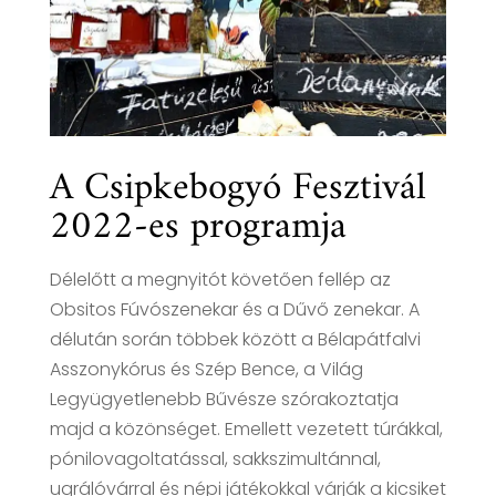
A Csipkebogyó Fesztivál
2022-es programja
Délelőtt a megnyitót követően fellép az
Obsitos Fúvószenekar és a Dűvő zenekar. A
délután során többek között a Bélapátfalvi
Asszonykórus és Szép Bence, a Világ
Legyügyetlenebb Bűvésze szórakoztatja
majd a közönséget. Emellett vezetett túrákkal,
pónilovagoltatással, sakkszimultánnal,
ugrálóvárral és népi játékokkal várják a kicsiket