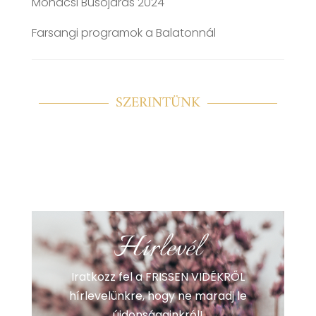
Mohácsi Busójárás 2024
Farsangi programok a Balatonnál
SZERINTÜNK
Hírlevél
Iratkozz fel a FRISSEN VIDÉKRŐL
hírlevelünkre, hogy ne maradj le
újdonságainkról!