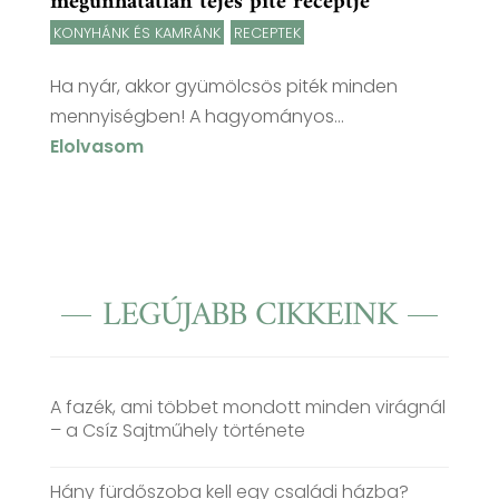
megunhatatlan tejes pite receptje
KONYHÁNK ÉS KAMRÁNK
,
RECEPTEK
Ha nyár, akkor gyümölcsös piték minden
mennyiségben! A hagyományos...
Elolvasom
LEGÚJABB CIKKEINK
A fazék, ami többet mondott minden virágnál
– a Csíz Sajtműhely története
Hány fürdőszoba kell egy családi házba?