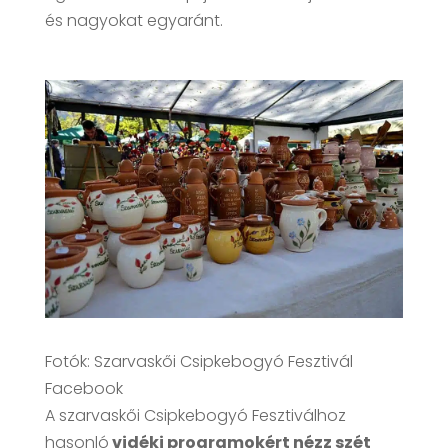
és nagyokat egyaránt.
Fotók: Szarvaskői Csipkebogyó Fesztivál
Facebook
A szarvaskői Csipkebogyó Fesztiválhoz
hasonló
vidéki programokért nézz szét