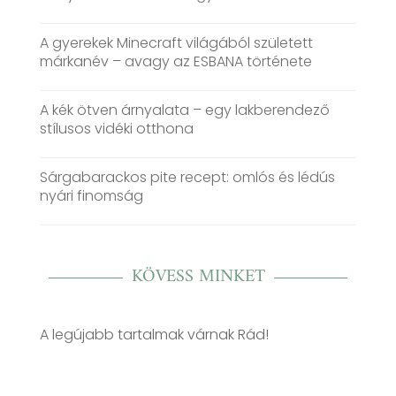
A gyerekek Minecraft világából született
márkanév – avagy az ESBANA története
A kék ötven árnyalata – egy lakberendező
stílusos vidéki otthona
Sárgabarackos pite recept: omlós és lédús
nyári finomság
KÖVESS MINKET
A legújabb tartalmak várnak Rád!