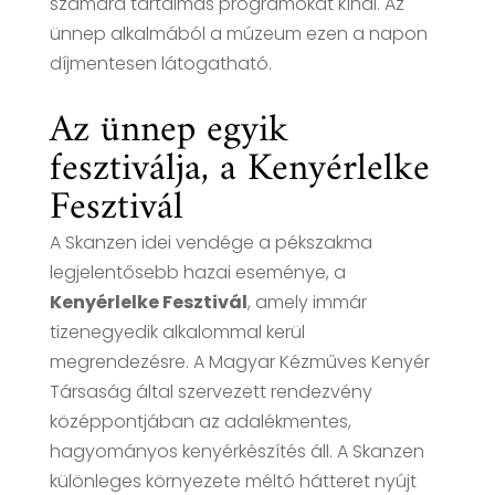
számára tartalmas programokat kínál. Az
ünnep alkalmából a múzeum ezen a napon
díjmentesen látogatható.
Az ünnep egyik
fesztiválja, a Kenyérlelke
Fesztivál
A Skanzen idei vendége a pékszakma
legjelentősebb hazai eseménye, a
Kenyérlelke Fesztivál
, amely immár
tizenegyedik alkalommal kerül
megrendezésre. A Magyar Kézműves Kenyér
Társaság által szervezett rendezvény
középpontjában az adalékmentes,
hagyományos kenyérkészítés áll. A Skanzen
különleges környezete méltó hátteret nyújt