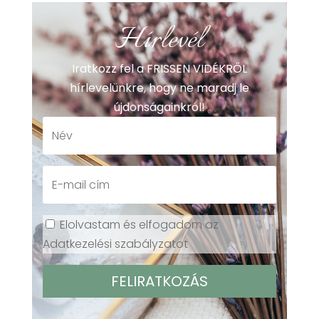
Hírlevél
Iratkozz fel a FRISSEN VIDÉKRŐL
hírlevelünkre, hogy ne maradj le
újdonságainkról!
Elolvastam és elfogadom az
Adatkezelési szabályzatot