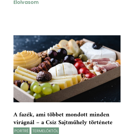
Elolvasom
A fazék, ami többet mondott minden
virágnál – a Csíz Sajtműhely története
PORTRÉ
,
TERMELŐKTŐL