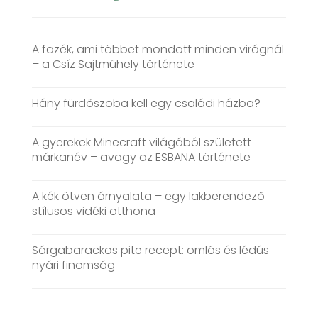
A fazék, ami többet mondott minden virágnál
– a Csíz Sajtműhely története
Hány fürdőszoba kell egy családi házba?
A gyerekek Minecraft világából született
márkanév – avagy az ESBANA története
A kék ötven árnyalata – egy lakberendező
stílusos vidéki otthona
Sárgabarackos pite recept: omlós és lédús
nyári finomság