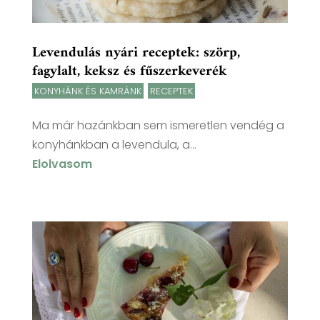
Levendulás nyári receptek: szörp,
fagylalt, keksz és fűszerkeverék
KONYHÁNK ÉS KAMRÁNK
,
RECEPTEK
Ma már hazánkban sem ismeretlen vendég a
konyhánkban a levendula, a...
Elolvasom