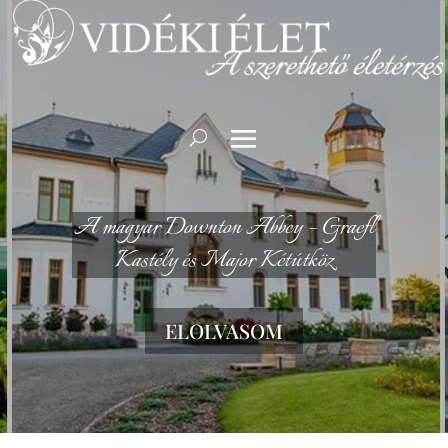
A magyar Downton Abbey – Graefl
Kastély és Major Kétútköz
ELOLVASOM