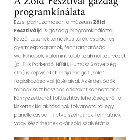
A Zöld Fesztivál gazdag
programkínálata
Ezzel párhuzamosan a múzeum
Zöld
Fesztivál
ja is gazdag programkínálattal
készül. Lesznek tematikus túrák, családi és
gyermekprogramok, fenntarthatósági
workshopok, valamint több szakmai szervezet
(pl. Pilis Parkerdő, NÉBIH, Humusz Szövetség
stb.) is képviselteti majd magát „zöld”
foglalkozásaival, játékaival. Az érdeklődők
többek közt hasznos ötleteket kaphatnak a
környezetbarát folttisztítás lehetőségeiről, a
kiskertek kialakításának folyamatairól egy
panellakásban, illetve szőhetnek, fonhatnak
vagy készíthetnek akár zöld szalvétát is.