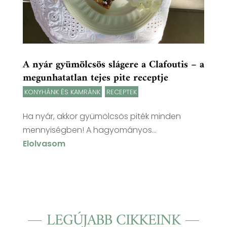
A nyár gyümölcsös slágere a Clafoutis – a
megunhatatlan tejes pite receptje
KONYHÁNK ÉS KAMRÁNK
,
RECEPTEK
Ha nyár, akkor gyümölcsös piték minden
mennyiségben! A hagyományos...
Elolvasom
LEGÚJABB CIKKEINK