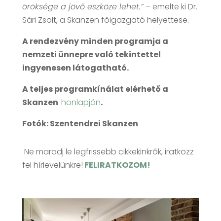
öröksége a jövő eszköze lehet.”
– emelte ki Dr.
Sári Zsolt, a Skanzen főigazgató helyettese.
A rendezvény minden programja a
nemzeti ünnepre való tekintettel
ingyenesen látogatható.
A teljes programkínálat elérhető a
Skanzen
honlapján
.
Fotók: Szentendrei Skanzen
Ne maradj le legfrissebb cikkekinkrők, iratkozz
fel hírlevelünkre!
FELIRATKOZOM!