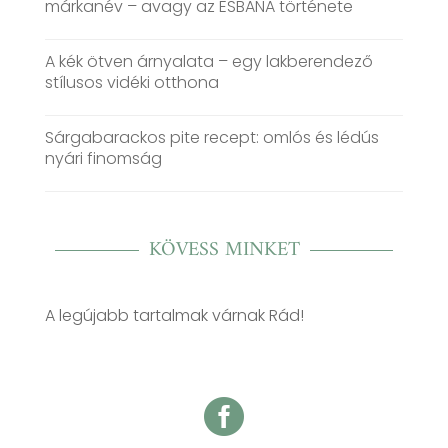
márkanév – avagy az ESBANA története
A kék ötven árnyalata – egy lakberendező
stílusos vidéki otthona
Sárgabarackos pite recept: omlós és lédús
nyári finomság
KÖVESS MINKET
A legújabb tartalmak várnak Rád!
