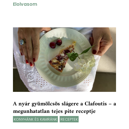
Elolvasom
A nyár gyümölcsös slágere a Clafoutis – a
megunhatatlan tejes pite receptje
KONYHÁNK ÉS KAMRÁNK
,
RECEPTEK