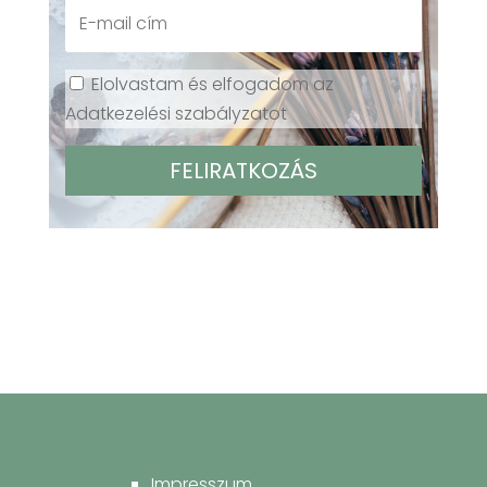
Elolvastam és elfogadom az
Adatkezelési szabályzatot
Impresszum