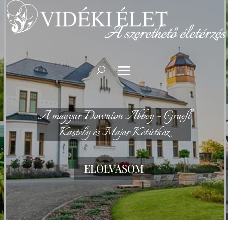
A magyar Downton Abbey – Graefl
Kastély és Major Kétútköz
ELOLVASOM