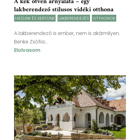
A kék ötven árnyalata – egy
lakberendező stílusos vidéki otthona
HÁZUNK ÉS KERTÜNK
,
LAKBERENDEZÉS
,
OTTHONOK
A lakberendező is ember, nem is akármilyen.
Benke Zsófia...
Elolvasom