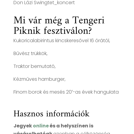
Don Lázi Swingtet_koncert
Mi vár még a Tengeri
Piknik fesztiválon?
Kukoricalabirintus kincskeresővel 16 órától,
Bűvész trükkök,
Traktor bemutató,
Kézműves hamburger,
Finom borok és mesés 20′-as évek hangulata
Hasznos információk
Jegyek
online
és a helyszínen is
vásárolhatóak
azonban a célközönség