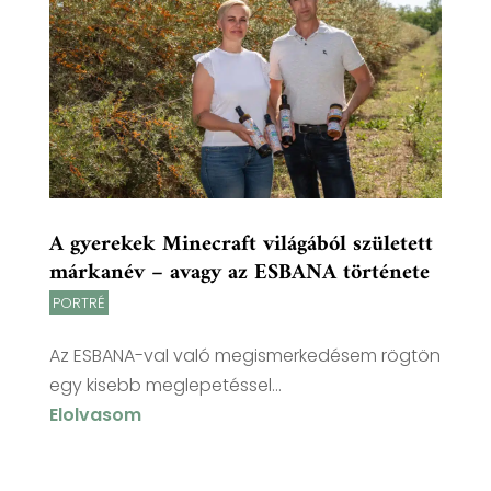
A gyerekek Minecraft világából született
márkanév – avagy az ESBANA története
PORTRÉ
Az ESBANA-val való megismerkedésem rögtön
egy kisebb meglepetéssel...
Elolvasom