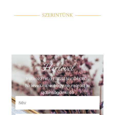
SZERINTÜNK
Hírlevél
Iratkozz fel a FRISSEN VIDÉKRŐL
hírlevelünkre, hogy ne maradj le
újdonságainkról!