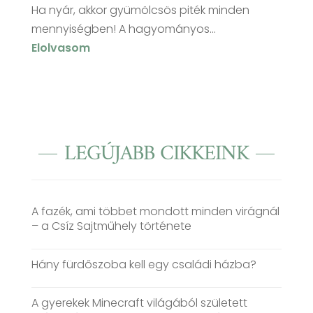
Ha nyár, akkor gyümölcsös piték minden
mennyiségben! A hagyományos...
Elolvasom
LEGÚJABB CIKKEINK
A fazék, ami többet mondott minden virágnál
– a Csíz Sajtműhely története
Hány fürdőszoba kell egy családi házba?
A gyerekek Minecraft világából született