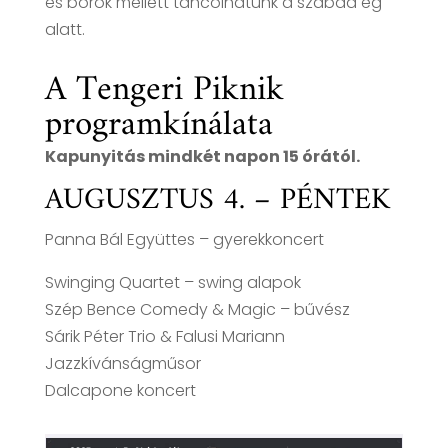
és borok mellett táncolhatunk a szabad ég
alatt.
A Tengeri Piknik
programkínálata
Kapunyitás mindkét napon 15 órától.
AUGUSZTUS 4. – PÉNTEK
Panna Bál Együttes – gyerekkoncert
Swinging Quartet – swing alapok
Szép Bence Comedy & Magic – bűvész
Sárik Péter Trio & Falusi Mariann
Jazzkívánságműsor
Dalcapone koncert