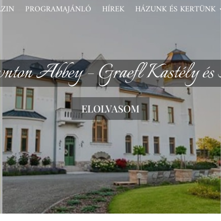
ZIN
PROGRAMAJÁNLÓ
HÍREK
HÁZUNK ÉS KERTÜNK
ton Abbey – Graefl Kastély és 
ELOLVASOM