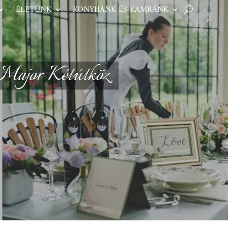
ÉLETÜNK
KONYHÁNK ÉS KAMRÁNK
Major Kétútköz