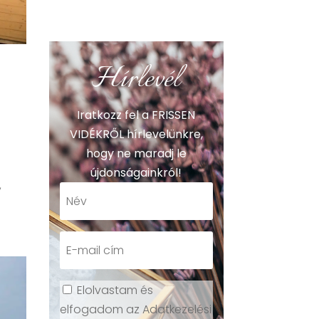
Hírlevél
Iratkozz fel a FRISSEN
VIDÉKRŐL hírlevelünkre,
hogy ne maradj le
újdonságainkról!
,
Elolvastam és
elfogadom az Adatkezelési