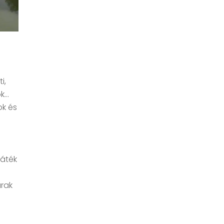
i,
ok…
ok és
játék
árak