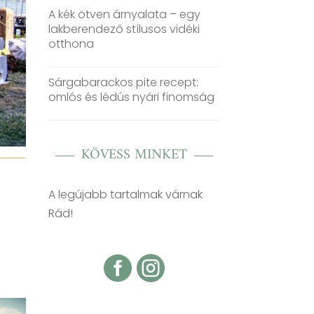
A kék ötven árnyalata – egy
lakberendező stílusos vidéki
otthona
Sárgabarackos pite recept:
omlós és lédús nyári finomság
KÖVESS MINKET
A legújabb tartalmak várnak
Rád!

