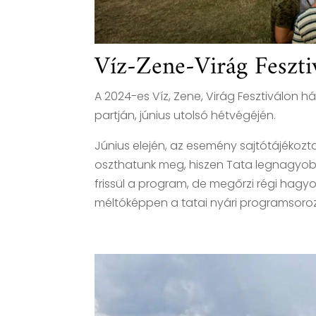
Víz-Zene-Virág Feszt
A 2024-es Víz, Zene, Virág Fesztiválon
partján, június utolsó hétvégéjén.
Június elején, az esemény sajtótájékozta
oszthatunk meg, hiszen Tata legnagyobb f
frissül a program, de megőrzi régi hag
méltóképpen a tatai nyári programsoroz