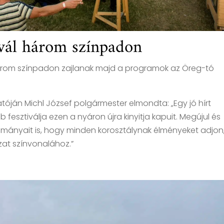
ivál három színpadon
 három színpadon zajlanak majd a programok az Öreg-tó
tóján Michl József polgármester elmondta: „Egy jó hírt
esztiválja ezen a nyáron újra kinyitja kapuit. Megújul és
yományait is, hogy minden korosztálynak élményeket adjon
at színvonalához.”