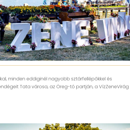
kal, minden eddiginél nagyobb sztárfellépőkkel és
vendégeit Tata városa, az Öreg-tó partján, a VízZeneVirág