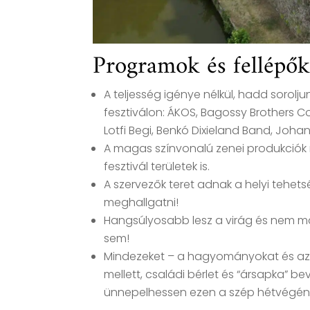
Programok és fellépő
A teljesség igénye nélkül, hadd sorolju
fesztiválon:
ÁKOS, Bagossy Brothers Com
Lotfi Begi, Benkó Dixieland Band, Joh
A magas színvonalú zenei produkciók 
fesztivál területek is.
A szervezők teret adnak a helyi tehetsé
meghallgatni!
Hangsúlyosabb lesz a virág és nem mar
sem!
Mindezeket – a hagyományokat és az e
mellett, családi bérlet és “ársapka” b
ünnepelhessen ezen a szép hétvégén