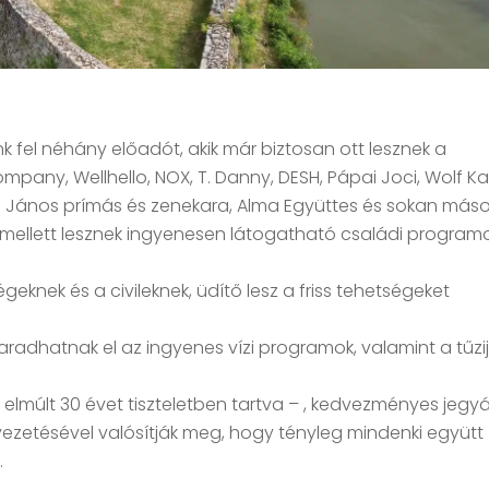
k
nk fel néhány előadót, akik már biztosan ott lesznek a
pany, Wellhello, NOX, T. Danny, DESH, Pápai Joci, Wolf Kat
an János prímás és zenekara, Alma Együttes és sokan más
mellett lesznek ingyenesen látogatható családi program
geknek és a civileknek, üdítő lesz a friss tehetségeket
adhatnak el az ingyenes vízi programok, valamint a tűzi
lmúlt 30 évet tiszteletben tartva – , kedvezményes jegy
evezetésével valósítják meg, hogy tényleg mindenki együtt
.