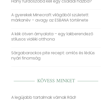
Hány fürdőszoba kell egy családi házba?
A gyerekek Minecraft világából született
márkanév – avagy az ESBANA története
A kék ötven árnyalata – egy lakberendező
stílusos vidéki otthona
Sárgabarackos pite recept: omlós és lédús
nyári finomság
KÖVESS MINKET
A legújabb tartalmak várnak Rád!