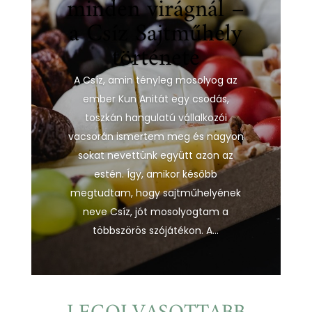
minden virágnál –
a Csíz Sajtműhely
története
A Csíz, amin tényleg mosolyog az
ember Kun Anitát egy csodás,
toszkán hangulatú vállalkozói
vacsorán ismertem meg és nagyon
sokat nevettünk együtt azon az
estén. Így, amikor később
megtudtam, hogy sajtműhelyének
neve Csíz, jót mosolyogtam a
többszörös szójátékon. A...