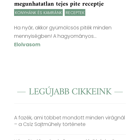
megunhatatlan tejes pite receptje
KONYHÁNK ÉS KAMRÁNK
,
RECEPTEK
Ha nyár, akkor gyümölcsös piték minden
mennyiségben! A hagyományos...
Elolvasom
LEGÚJABB CIKKEINK
A fazék, ami többet mondott minden virágnál
– a Csíz Sajtműhely története