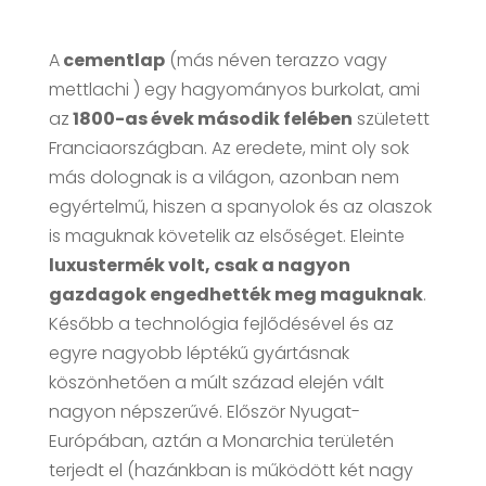
A
cementlap
(más néven terazzo vagy
mettlachi ) egy hagyományos burkolat, ami
az
1800-as évek második felében
született
Franciaországban. Az eredete, mint oly sok
más dolognak is a világon, azonban nem
egyértelmű, hiszen a spanyolok és az olaszok
is maguknak követelik az elsőséget. Eleinte
luxustermék volt, csak a nagyon
gazdagok engedhették meg maguknak
.
Később a technológia fejlődésével és az
egyre nagyobb léptékű gyártásnak
köszönhetően a múlt század elején vált
nagyon népszerűvé. Először Nyugat-
Európában, aztán a Monarchia területén
terjedt el (hazánkban is működött két nagy