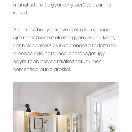
manufaktúra és gyár kényszerült bezárni a
kapuit.
A jó hír az, hogy pár éve szerte Európában
újra reneszánszát éli ez a gyönyörű burkolat,
sok belsőépítész és lakberendező fedezte fel
a benne rejlő hatalmas lehetőséget, így
egyre több helyen találkozhatunk már
cementlap burkolatokkal.