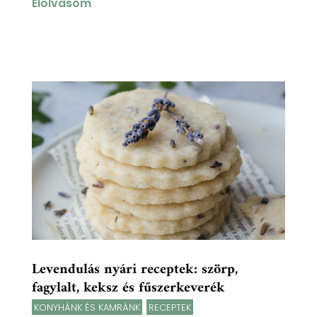
Elolvasom
Levendulás nyári receptek: szörp,
fagylalt, keksz és fűszerkeverék
KONYHÁNK ÉS KAMRÁNK
,
RECEPTEK