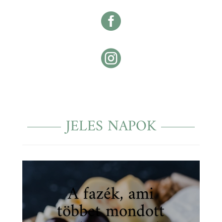


JELES NAPOK
A fazék, ami
többet mondott