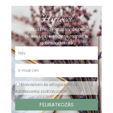
Hírlevél
Iratkozz fel a FRISSEN VIDÉKRŐL
hírlevelünkre, hogy ne maradj le
újdonságainkról!
Elolvastam és elfogadom az
Adatkezelési szabályzatot