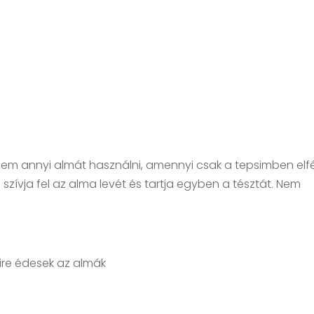
zem annyi almát használni, amennyi csak a tepsimben elf
zívja fel az alma levét és tartja egyben a tésztát. Nem
ire édesek az almák