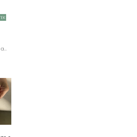
TEK
...