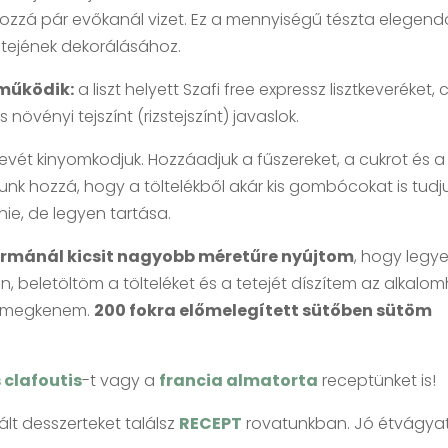
hozzá pár evőkanál vizet. Ez a mennyiségű tészta elegend
tetejének dekorálásához.
működik:
a liszt helyett Szafi free expressz lisztkeveréket, 
s növényi tejszínt (rizstejszínt) javaslok.
 levét kinyomkodjuk. Hozzáadjuk a fűszereket, a cukrot és a
nk hozzá, hogy a töltelékből akár kis gombócokat is tudj
nie, de legyen tartása.
formánál kicsit nagyobb méretűre nyújtom
, hogy legy
n, beletöltöm a tölteléket és a tetejét díszítem az alkalom
al megkenem.
200 fokra előmelegített sütőben sütöm
 clafoutis
-t vagy a
francia almatorta
receptünket is!
lt desszerteket találsz
RECEPT
rovatunkban. Jó étvágya