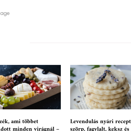
ttage
zék, ami többet
Levendulás nyári recept
dott minden virágnál –
szörp, fagylalt, keksz és