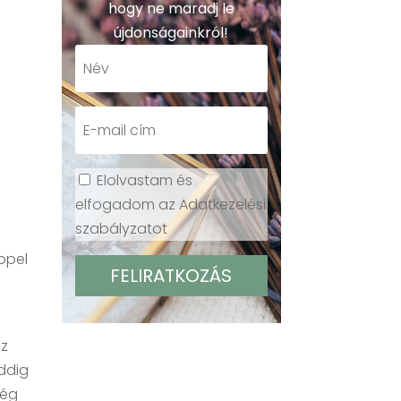
hogy ne maradj le
újdonságainkról!
Elolvastam és
elfogadom az Adatkezelési
szabályzatot
ppel
az
ddig
még