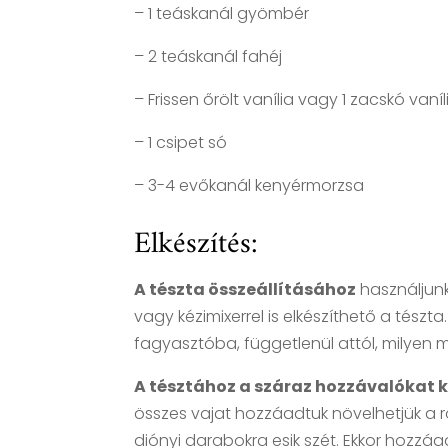
– 1 teáskanál gyömbér
– 2 teáskanál fahéj
– Frissen őrölt vanília vagy 1 zacskó vaní
– 1 csipet só
– 3-4 evőkanál kenyérmorzsa
Elkészítés:
A tészta összeállításához
használjunk
vagy kézimixerrel is elkészíthető a tészt
fagyasztóba, függetlenül attól, milyen 
A tésztához a száraz hozzávalókat k
összes vajat hozzáadtuk növelhetjük a
diónyi darabokra esik szét. Ekkor hozzáad