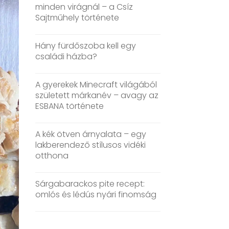
minden virágnál – a Csíz
Sajtműhely története
Hány fürdőszoba kell egy
családi házba?
A gyerekek Minecraft világából
született márkanév – avagy az
ESBANA története
A kék ötven árnyalata – egy
lakberendező stílusos vidéki
otthona
Sárgabarackos pite recept:
omlós és lédús nyári finomság