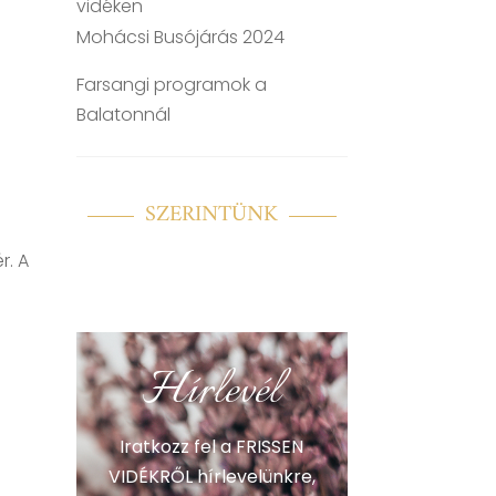
vidéken
Mohácsi Busójárás 2024
Farsangi programok a
Balatonnál
SZERINTÜNK
ér.
A
Hírlevél
Iratkozz fel a FRISSEN
VIDÉKRŐL hírlevelünkre,