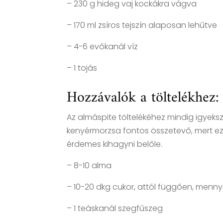
– 230 g hideg vaj kockákra vágva
– 170 ml zsíros tejszín alaposan lehűtve
– 4-6 evőkanál víz
– 1 tojás
Hozzávalók a töltelékhez:
Az almáspite töltelékéhez mindig igyeks
kenyérmorzsa fontos összetevő, mert ez s
érdemes kihagyni belőle.
– 8-10 alma
– 10-20 dkg cukor, attól függően, menny
– 1 teáskanál szegfűszeg