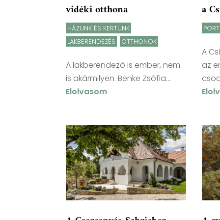
vidéki otthona
a Cs
HÁZUNK ÉS KERTÜNK
,
PORT
LAKBERENDEZÉS
,
OTTHONOK
A Cs
A lakberendező is ember, nem
az e
is akármilyen. Benke Zsófia...
csodá
Elolvasom
Elo