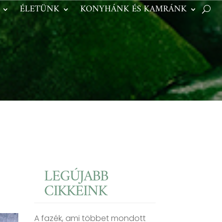
ÉLETÜNK
KONYHÁNK ÉS KAMRÁNK
LEGÚJABB
CIKKEINK
A fazék, ami többet mondott