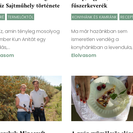
íz Sajtműhely története
fűszerkeverék
RÉ
,
TERMELŐKTŐL
KONYHÁNK ÉS KAMRÁNK
,
RECEP
íz, amin tényleg mosolyog
Ma már hazánkban sem
mber Kun Anitát egy
ismeretlen vendég a
s,...
konyhánkban a levendula, a
lvasom
Elolvasom