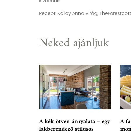
kívánunk!
Recept: Kállay Anna Virág, TheForestco
Neked ajánljuk
A kék ötven árnyalata – egy
A fa
lakberendező stílusos
mon