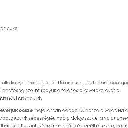
liás cukor
 álló konyhai robotgépet. Ha nincsen, háztartási robotgé
a. Lehetőség szerint tegyük a tálat és a keverőkarokat a
masinát használunk.
everjük össze
majd lassan adagoljuk hozzá a vajat. Ha 
 robotgépünk sebességét. Addig dolgozzuk el a vajat ame
hatjuk a tejszínt. Néha már ettől is összeáll a tészta, ha 