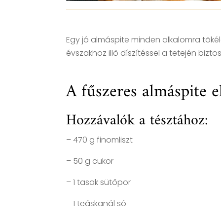
Egy jó almáspite minden alkalomra tökél
évszakhoz illő díszítéssel a tetején bizto
A fűszeres almáspite e
Hozzávalók a tésztához:
– 470 g finomliszt
– 50 g cukor
– 1 tasak sütőpor
– 1 teáskanál só