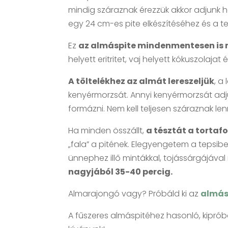
mindig száraznak érezzük akkor adjunk 
egy 24 cm-es pite elkészítéséhez és a 
Ez
az almáspite mindenmentesen is 
helyett eritritet, vaj helyett kókuszolajat é
A töltelékhez az almát lereszeljük
, a
kenyérmorzsát. Annyi kenyérmorzsát adju
formázni. Nem kell teljesen száraznak len
Ha minden összállt,
a tésztát a torta
„fala” a pitének. Elegyengetem a tepsibe
ünnephez illő mintákkal, tojássárgájáv
nagyjából 35-40 percig.
Almarajongó vagy? Próbáld ki az
almás
A fűszeres almáspitéhez hasonló, kipróbá