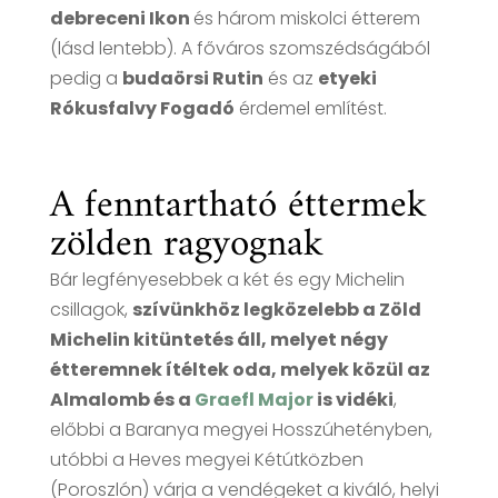
debreceni Ikon
és három miskolci étterem
(lásd lentebb). A főváros szomszédságából
pedig a
budaörsi Rutin
és az
etyeki
Rókusfalvy Fogadó
érdemel említést.
A fenntartható éttermek
zölden ragyognak
Bár legfényesebbek a két és egy Michelin
csillagok,
szívünkhöz legközelebb a Zöld
Michelin kitüntetés áll, melyet négy
étteremnek ítéltek oda, melyek közül az
Almalomb és a
Graefl Major
is vidéki
,
előbbi a Baranya megyei Hosszúhetényben,
utóbbi a Heves megyei Kétútközben
(Poroszlón) várja a vendégeket a kiváló, helyi