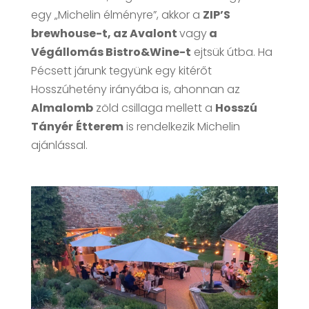
egy „Michelin élményre”, akkor a
ZIP’S
brewhouse-t, az Avalont
vagy
a
Végállomás Bistro&Wine-t
ejtsük útba. Ha
Pécsett járunk tegyünk egy kitérőt
Hosszúhetény irányába is, ahonnan az
Almalomb
zöld csillaga mellett a
Hosszú
Tányér
Étterem
is rendelkezik Michelin
ajánlással.