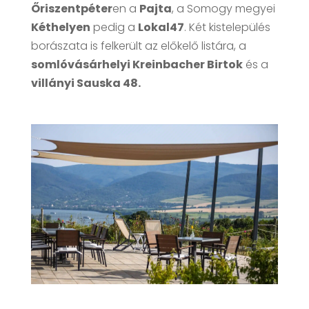
Őriszentpéter
en a
Pajta
, a Somogy megyei
Kéthelyen
pedig a
Lokal47
. Két kistelepülés
borászata is felkerült az előkelő listára, a
somlóvásárhelyi Kreinbacher Birtok
és a
villányi Sauska 48.