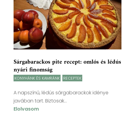
Sárgabarackos pite recept: omlós és lédús
nyári finomság
KONYHÁNK ÉS KAMRÁNK
,
RECEPTEK
A napszínű, lédús sárgabarackok idénye
javában tart. Biztosak...
Elolvasom