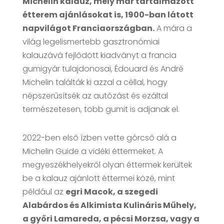
Michelin kalauz, mely már tartalmazott
étterem ajánlásokat is, 1900-ban látott
napvilágot Franciaországban.
A mára a
világ legelismertebb gasztronómiai
kalauzává fejlődött kiadványt a francia
gumigyár tulajdonosai, Édouard és André
Michelin találták ki azzal a céllal, hogy
népszerűsítsék az autózást és ezáltal
természetesen, több gumit is adjanak el.
2022-ben első ízben vette górcső alá a
Michelin Guide a vidéki éttermeket. A
megyeszékhelyekről olyan éttermek kerültek
be a kalauz ajánlott éttermei közé, mint
például az
egri Macok, a szegedi
Alabárdos és Alkimista Kulináris Műhely,
a győri Lamareda, a pécsi Morzsa, vagy a