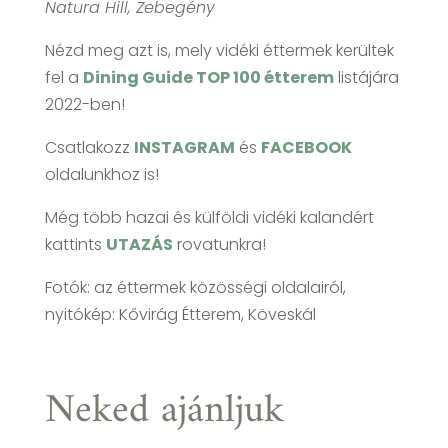
Natura Hill, Zebegény
Nézd meg azt is, mely vidéki éttermek kerültek
fel a
Dining Guide TOP 100 étterem
listájára
2022-ben!
Csatlakozz
INSTAGRAM
és
FACEBOOK
oldalunkhoz is!
Még több hazai és külföldi vidéki kalandért
kattints
UTAZÁS
rovatunkra!
Fotók: az éttermek közösségi oldalairól,
nyitókép: Kővirág Étterem, Köveskál
Neked ajánljuk