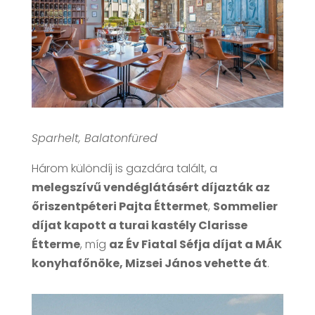
Sparhelt, Balatonfüred
Három különdíj is gazdára talált, a
melegszívű vendéglátásért díjazták az
őriszentpéteri Pajta Éttermet
,
Sommelier
díjat kapott a turai kastély Clarisse
Étterme
, míg
az Év Fiatal Séfja díjat a MÁK
konyhafőnöke, Mizsei János vehette át
.