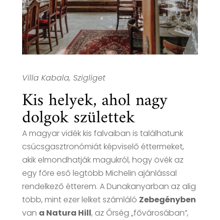
Villa Kabala, Szigliget
Kis helyek, ahol nagy
dolgok születtek
A magyar vidék kis falvaiban is találhatunk
csúcsgasztronómiát képviselő éttermeket,
akik elmondhatják magukról, hogy övék az
egy főre eső legtöbb Michelin ajánlással
rendelkező étterem. A Dunakanyarban az alig
több, mint ezer lelket számláló
Zebegényben
van
a Natura Hill
, az Őrség „fővárosában”,