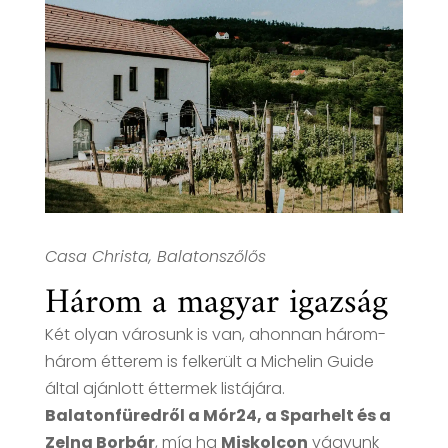
Casa Christa, Balatonszőlős
Három a magyar igazság
Két olyan városunk is van, ahonnan három-
három étterem is felkerült a Michelin Guide
által ajánlott éttermek listájára.
Balatonfüredről a Mór24, a Sparhelt és a
Zelna Borbár
, míg ha
Miskolcon
vágyunk