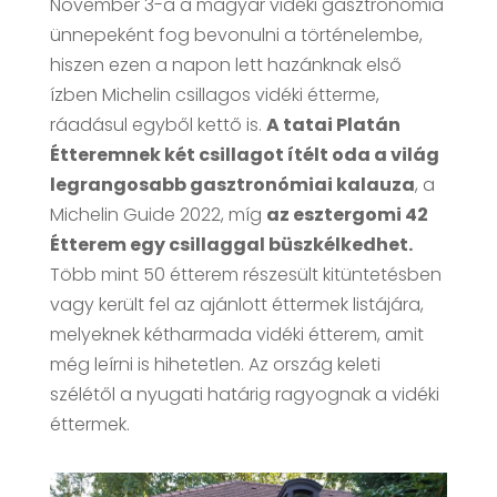
November 3-a a magyar vidéki gasztronómia
ünnepeként fog bevonulni a történelembe,
hiszen ezen a napon lett hazánknak első
ízben Michelin csillagos vidéki étterme,
ráadásul egyből kettő is.
A tatai Platán
Étteremnek két csillagot ítélt oda a világ
legrangosabb gasztronómiai kalauza
, a
Michelin Guide 2022, míg
az esztergomi 42
Étterem egy csillaggal büszkélkedhet.
Több mint 50 étterem részesült kitüntetésben
vagy került fel az ajánlott éttermek listájára,
melyeknek kétharmada vidéki étterem, amit
még leírni is hihetetlen. Az ország keleti
szélétől a nyugati határig ragyognak a vidéki
éttermek.