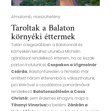
Almalomb, Hosszúhetény
Taroltak a Balaton
környéki éttermek
Talán a legsűrűbben a Balatonnál és
környékén kerülhet utunkba Michelin
ajánlással rendelkező étterem, ha az északi
parton indulunk el,
Csopakon a Vígmolnár
Csárda
, Balatonfüreden a fentebb már
említett három étteremből is választhatunk,
pici kitérővel a csodálatos panorámával
rendelkező
Balatonszőlősön a Casa
Christá
t sem érdemes kihagyni, majd a
Tihanyi Vinarius
ba betérni.
Zánkán a