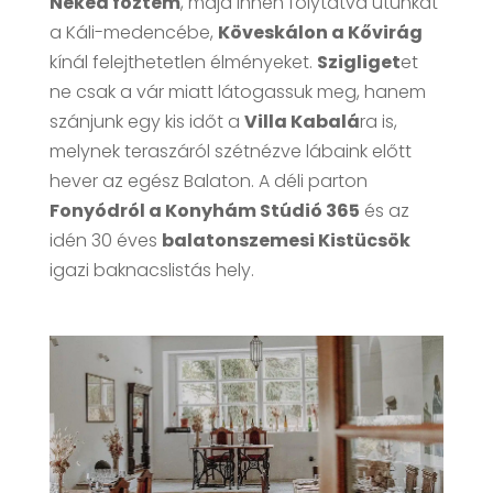
Neked főztem
, majd innen folytatva utunkat
a Káli-medencébe,
Köveskálon a Kővirág
kínál felejthetetlen élményeket.
Szigliget
et
ne csak a vár miatt látogassuk meg, hanem
szánjunk egy kis időt a
Villa Kabalá
ra is,
melynek teraszáról szétnézve lábaink előtt
hever az egész Balaton. A déli parton
Fonyódról a Konyhám Stúdió 365
és az
idén 30 éves
balatonszemesi Kistücsök
igazi baknacslistás hely.