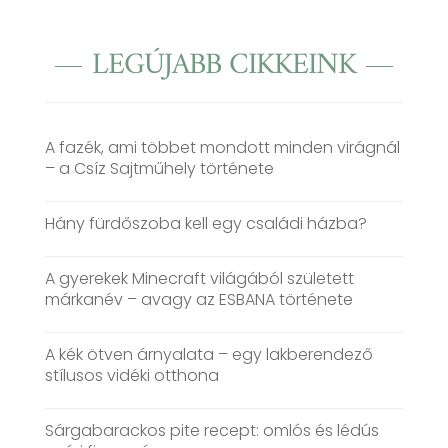
LEGÚJABB CIKKEINK
A fazék, ami többet mondott minden virágnál
– a Csíz Sajtműhely története
Hány fürdőszoba kell egy családi házba?
A gyerekek Minecraft világából született
márkanév – avagy az ESBANA története
A kék ötven árnyalata – egy lakberendező
stílusos vidéki otthona
Sárgabarackos pite recept: omlós és lédús