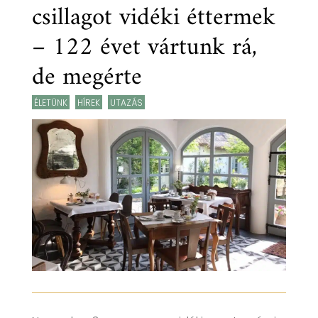
csillagot vidéki éttermek
– 122 évet vártunk rá,
de megérte
ÉLETÜNK
,
HÍREK
,
UTAZÁS