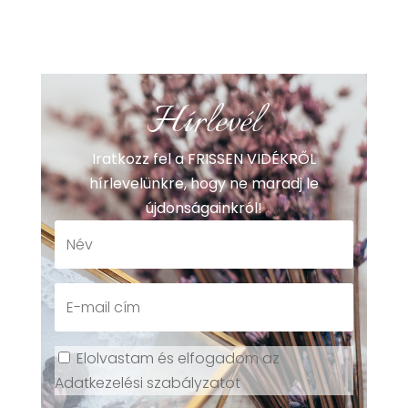
Hírlevél
Iratkozz fel a FRISSEN VIDÉKRŐL
hírlevelünkre, hogy ne maradj le
újdonságainkról!
Elolvastam és elfogadom az
Adatkezelési szabályzatot