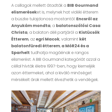
A csillagok mellett átadták a
BIB Gourmand
elismerések
et is, melynek hat vidéki étterem
a büszke tulajdonosa mostantól:
Encsről az
Anyukám mondta
, a
balatonszőlősi Casa
Christa
, a balaton déli partjáról a
Kistücsök
Étterem
, az
egri Macok
, valamint
két
balatonfüredi étterem
,
a MóR24 és a
Sparhelt
tudhatja magáénak e rangos
elismerést. A BIB Gourmand kategóriát azzal a
céllal hívták életre 1997-ben, hogy kiemeljék
azon éttermeket, ahol a kiváló minőséget
mérsékelt árak mellett élvezhetik a vendégek.