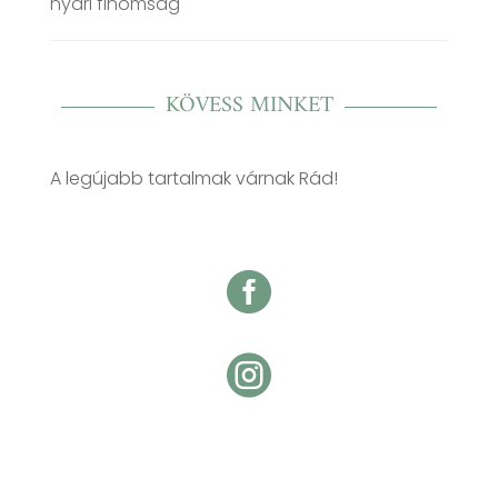
nyári finomság
KÖVESS MINKET
A legújabb tartalmak várnak Rád!

