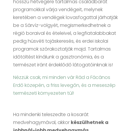
hosszú hétvégére tartalmas családbarát
programokkal várja vendégeit, melynek
keretében a vendégek lovasfogattal járhatják
be a Sárvíz-völgyét, megismerkedhetnek a
régió boraival és ételeivel, a legfiatalabbakat
pedig húsvéti tojáskeresés, és erdei iskolai
programok szórakoztatják majd. Tartalmas
időtöltést kínálunk a gasztronómia, és a
természet iránt érdeklődő látogatóinknak is!
Nézzük csak, mi minden vár Rád a Fácános
Erdő közepén, a friss levegőn, és a meseszép
természeti környezeten túl!
Ha mindenki teleszedte a kosarát
medvehagymával, akkor
készülhetnek a
jobbnál-jobb medvehagymás