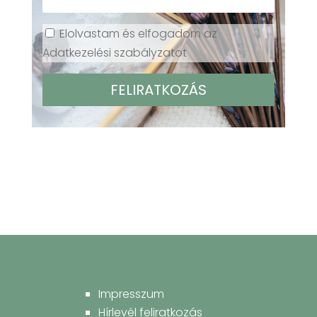
Elolvastam és elfogadom az
Adatkezelési szabályzatot
Impresszum
Hírlevél feliratkozás