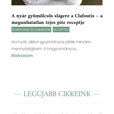
A nyár gyümölcsös slágere a Clafoutis – a
megunhatatlan tejes pite receptje
KONYHÁNK ÉS KAMRÁNK
,
RECEPTEK
Ha nyár, akkor gyümölcsös piték minden
mennyiségben! A hagyományos...
Elolvasom
LEGÚJABB CIKKEINK