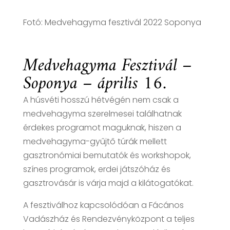
Fotó: Medvehagyma fesztivál 2022 Soponya
Medvehagyma Fesztivál –
Soponya – április 16.
A húsvéti hosszú hétvégén nem csak a
medvehagyma szerelmesei találhatnak
érdekes programot maguknak, hiszen a
medvehagyma-gyűjtő túrák mellett
gasztronómiai bemutatók és workshopok,
színes programok, erdei játszóház és
gasztrovásár is várja majd a kilátogatókat.
A fesztiválhoz kapcsolódóan a Fácános
Vadászház és Rendezvényközpont a teljes