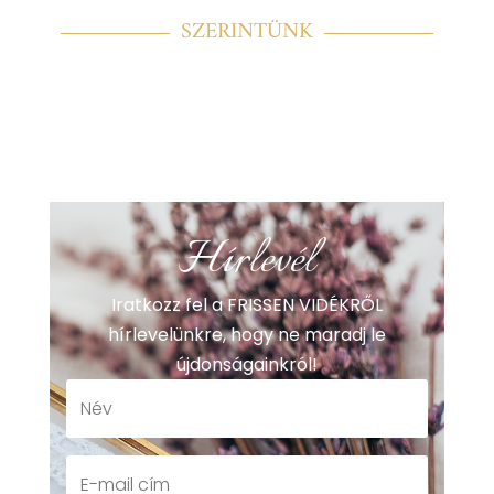
SZERINTÜNK
Hírlevél
Iratkozz fel a FRISSEN VIDÉKRŐL
hírlevelünkre, hogy ne maradj le
újdonságainkról!