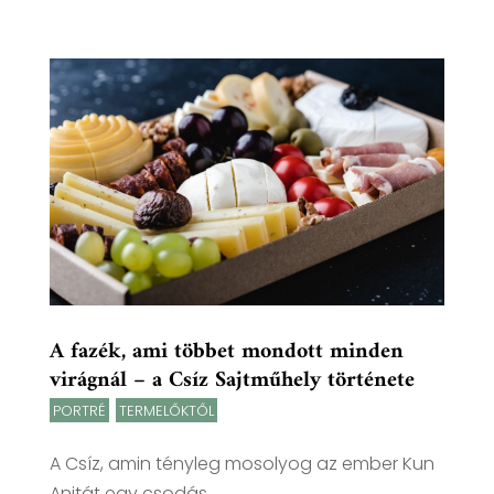
A fazék, ami többet mondott minden
virágnál – a Csíz Sajtműhely története
PORTRÉ
,
TERMELŐKTŐL
A Csíz, amin tényleg mosolyog az ember Kun
Anitát egy csodás,...