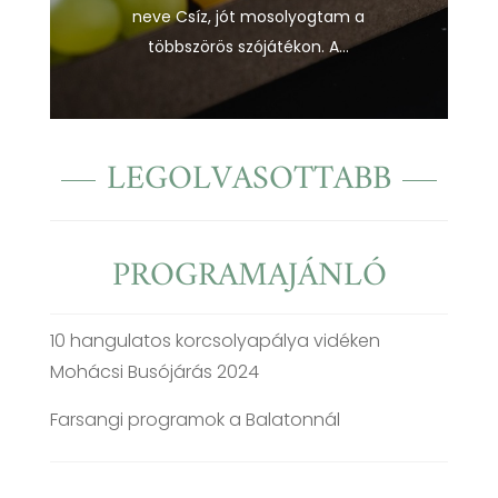
neve Csíz, jót mosolyogtam a
többszörös szójátékon. A...
LEGOLVASOTTABB
PROGRAMAJÁNLÓ
10 hangulatos korcsolyapálya vidéken
Mohácsi Busójárás 2024
Farsangi programok a Balatonnál