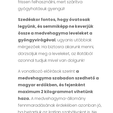
frissen felhasználni, mert szárítva
gyógyhatásuk gyengül!
Szedéskor fontos, hogy óvatosak
legyünk, és semmiképp ne keverjük
össze a medvehagyma leveleket a
gyöngyvirágéval
, ugyanis utóbbiak
mérgezőek. Ha biztosra akarunk menni,
dörzsöljük meg a leveleket, az illatából
azonnal tudjuk mivel van dolgunk!
A vonatkozó előírások szerint
a
medvehagyma szabadon szedhető a
magyar erdőkben, és fejenként
maximum 2 kilogrammot vihetünk
haza.
A medvehagyma-állomány
fennmaradásának érdekében azonban jó,
ha betartjuk az íratlan szabályokat is. Ne