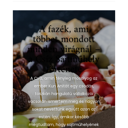
A fazék, ami
többet mondott
minden virágnál –
a Csíz Sajtműhely
története
A Csíz, amin tényleg mosolyog az
ember Kun Anitát egy csodás,
toszkán hangulatú vállalkozói
vacsorán ismertem meg és nagyon
sokat nevettünk együtt azon az
estén. Így, amikor később
megtudtam, hogy sajtműhelyének