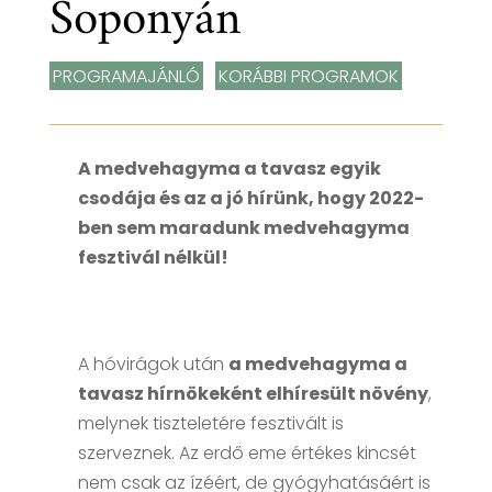
Soponyán
PROGRAMAJÁNLÓ
,
KORÁBBI PROGRAMOK
A medvehagyma a tavasz egyik
csodája és az a jó hírünk, hogy 2022-
ben sem maradunk medvehagyma
fesztivál nélkül!
A hóvirágok után
a medvehagyma a
tavasz hírnökeként elhíresült növény
,
melynek tiszteletére fesztivált is
szerveznek. Az erdő eme értékes kincsét
nem csak az ízéért, de gyógyhatásáért is