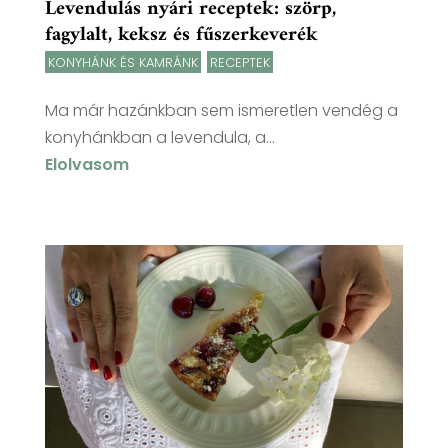
Levendulás nyári receptek: szörp,
fagylalt, keksz és fűszerkeverék
KONYHÁNK ÉS KAMRÁNK
,
RECEPTEK
Ma már hazánkban sem ismeretlen vendég a
konyhánkban a levendula, a...
Elolvasom