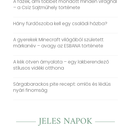
A fazék, ami többet mondott minden virágnál
– a Csíz Sajtműhely története
Hány fürdőszoba kell egy családi házba?
A gyerekek Minecraft világából született
márkanév – avagy az ESBANA története
A kék ötven árnyalata – egy lakberendező
stílusos vidéki otthona
Sárgabarackos pite recept: omlós és lédús
nyári finomság
JELES NAPOK