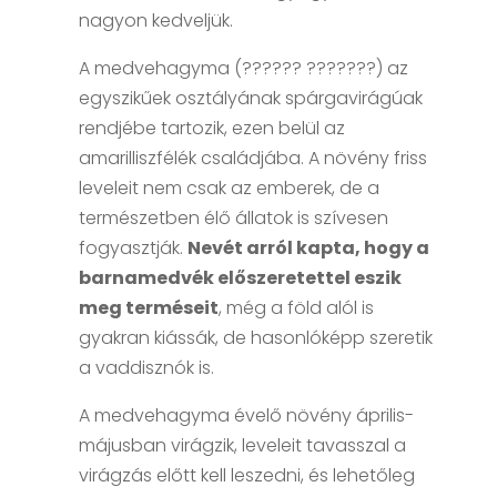
nagyon kedveljük.
A medvehagyma (?????? ???????) az
egyszikűek osztályának spárgavirágúak
rendjébe tartozik, ezen belül az
amarilliszfélék családjába.
A növény friss
leveleit nem csak az emberek, de a
természetben élő állatok is szívesen
fogyasztják.
Nevét arról kapta, hogy a
barnamedvék előszeretettel eszik
meg terméseit
, még a föld alól is
gyakran kiássák, de hasonlóképp szeretik
a vaddisznók is.
A medvehagyma évelő növény április-
májusban virágzik, leveleit tavasszal a
virágzás előtt kell leszedni, és lehetőleg