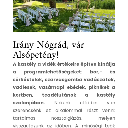
Irány Nógrád, vár
Alsópetény!
A kastély a vidék értékeire építve kínálja
a programlehetőségeket: bor,- és
sörkóstolók, szarvasgomba vadászatok,
vadlesek, vasárnapi ebédek, piknikek a
kertben, teadélutánok a kastély
szalonjában.
Nekünk utóbbin van
szerencsénk ez alkalommal részt venni:
tartalmas nosztalgiázás, melyen
visszautazunk az időben. A minőségi teák