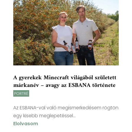
A gyerekek Minecraft világából született
márkanév – avagy az ESBANA története
PORTRÉ
Az ESBANA-val való megismerkedésem rögtön
egy kisebb meglepetéssel...
Elolvasom