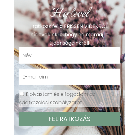
Hírlevél
Iratkozz fel a FRISSEN VIDÉKRŐL
hírlevelünkre, hogy ne maradj le
újdonságainkról!
Elolvastam és elfogadom az
Adatkezelési szabályzatot