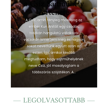
a Csíz Sajtműhely
története
A Csíz, amin tényleg mosolyog az
ember Kun Anitát egy csodás,
toszkán hangulatú vállalkozói
vacsorán ismertem meg és nagyon
sokat nevettünk együtt azon az
estén. Így, amikor később
megtudtam, hogy sajtműhelyének
neve Csíz, jót mosolyogtam a
többszörös szójátékon. A...
LEGOLVASOTTABB