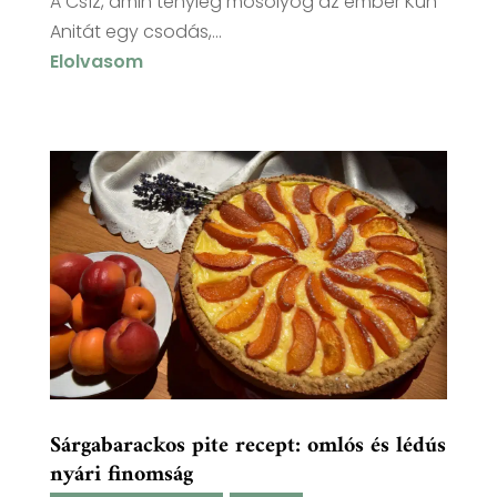
A Csíz, amin tényleg mosolyog az ember Kun
Anitát egy csodás,...
Elolvasom
Sárgabarackos pite recept: omlós és lédús
nyári finomság