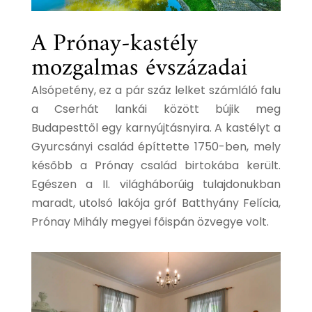
A Prónay-kastély
mozgalmas évszázadai
Alsópetény, ez a pár száz lelket számláló falu
a Cserhát lankái között bújik meg
Budapesttől egy karnyújtásnyira. A kastélyt a
Gyurcsányi család építtette 1750-ben, mely
később a Prónay család birtokába került.
Egészen a II. világháborúig tulajdonukban
maradt, utolsó lakója gróf Batthyány Felícia,
Prónay Mihály megyei főispán özvegye volt.