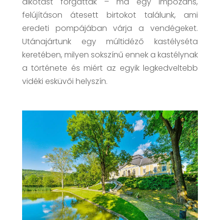
alkotást forgatták – ma egy impozáns,
felújításon átesett birtokot találunk, ami
eredeti pompájában várja a vendégeket.
Utánajártunk egy múltidéző kastélyséta
keretében, milyen sokszínű ennek a kastélynak
a története és miért az egyik legkedveltebb
vidéki esküvői helyszín.