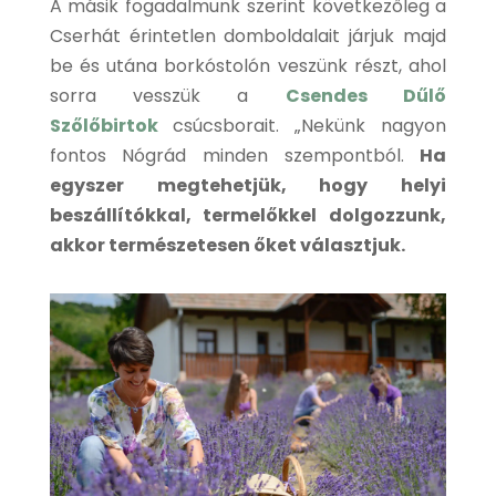
A másik fogadalmunk szerint következőleg a
Cserhát érintetlen domboldalait járjuk majd
be és utána borkóstolón veszünk részt, ahol
sorra vesszük a
Csendes Dűlő
Szőlőbirtok
csúcsborait. „Nekünk nagyon
fontos Nógrád minden szempontból.
Ha
egyszer megtehetjük, hogy helyi
beszállítókkal, termelőkkel dolgozzunk,
akkor természetesen őket választjuk.