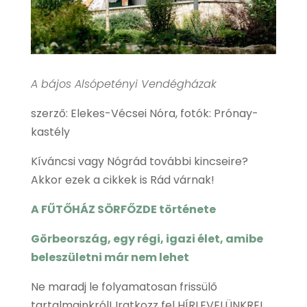
A bájos Alsópetényi Vendégházak
szerző: Elekes-Vécsei Nóra, fotók: Prónay-
kastély
Kíváncsi vagy Nógrád további kincseire?
Akkor ezek a cikkek is Rád várnak!
A FŰTŐHÁZ SÖRFŐZDE története
Görbeország, egy régi, igazi élet, amibe
beleszületni már nem lehet
Ne maradj le folyamatosan frissülő
tartalmainkról! Iratkozz fel HÍRLEVELÜNKRE!