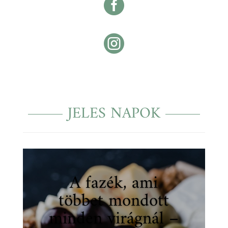


JELES NAPOK
A fazék, ami
többet mondott
minden virágnál –