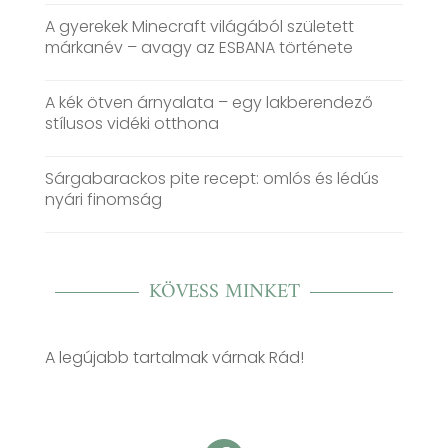
A gyerekek Minecraft világából született
márkanév – avagy az ESBANA története
A kék ötven árnyalata – egy lakberendező
stílusos vidéki otthona
Sárgabarackos pite recept: omlós és lédús
nyári finomság
KÖVESS MINKET
A legújabb tartalmak várnak Rád!