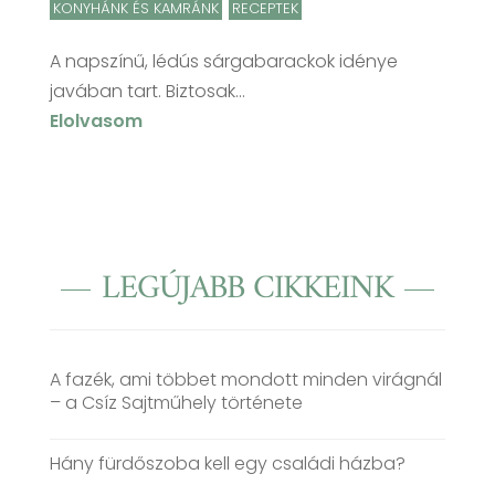
KONYHÁNK ÉS KAMRÁNK
,
RECEPTEK
A napszínű, lédús sárgabarackok idénye
javában tart. Biztosak...
Elolvasom
LEGÚJABB CIKKEINK
A fazék, ami többet mondott minden virágnál
– a Csíz Sajtműhely története
Hány fürdőszoba kell egy családi házba?