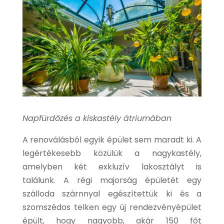
Napfürdőzés a kiskastély átriumában
A renoválásból egyik épület sem maradt ki. A
legértékesebb közülük a nagykastély,
amelyben két exkluzív lakosztályt is
találunk.
A régi majorság épületét egy
szálloda szárnnyal egészítettük ki és a
szomszédos telken egy új rendezvényépület
épült, hogy nagyobb,
akár 150 főt