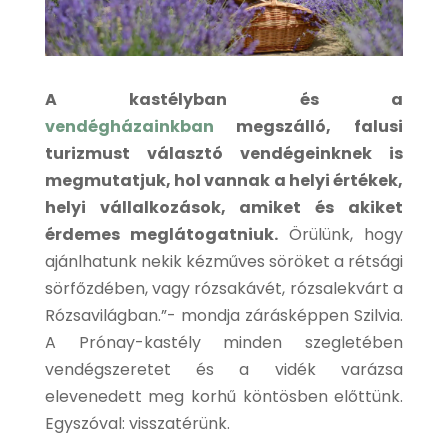
A kastélyban és a
vendégházainkban
megszálló, falusi
turizmust választó vendégeinknek is
megmutatjuk, hol vannak a helyi értékek,
helyi vállalkozások, amiket és akiket
érdemes meglátogatniuk.
Örülünk, hogy
ajánlhatunk nekik kézműves söröket a rétsági
sörfőzdében, vagy rózsakávét, rózsalekvárt a
Rózsavilágban.”- mondja zárásképpen Szilvia.
A Prónay-kastély minden szegletében
vendégszeretet és a vidék varázsa
elevenedett meg korhű köntösben előttünk.
Egyszóval: visszatérünk.