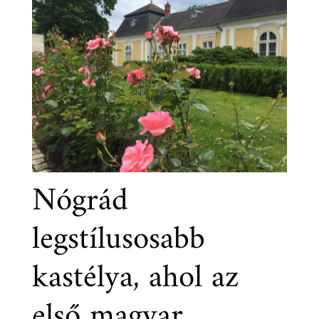
Nógrád
legstílusosabb
kastélya, ahol az
első magyar