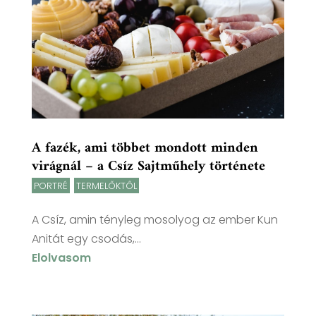
A fazék, ami többet mondott minden
virágnál – a Csíz Sajtműhely története
PORTRÉ
,
TERMELŐKTŐL
A Csíz, amin tényleg mosolyog az ember Kun
Anitát egy csodás,...
Elolvasom