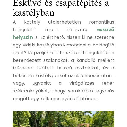
Esküvő és csapatépítés a
kastélyban
A kastély utolérhetetlen romantikus
hangulata miatt népszerű
esküvő
helyszín
is. Ez érthető, hiszen ki ne szeretné
egy vidéki kastélyban kimondani a boldogító
igent? Képzeljük el a 19. század hangulatában
berendezett szalonokat, a kandalló mellett
ízlésesen terített hosszú asztalokat, és a
békés téli kastélyparkot az első hóesés után…
Vagy, ugyanitt a virágdíszes fehér
székszoknyákat, ahogy sorakoznak egymás
mögött egy kellemes nyári délutánon…