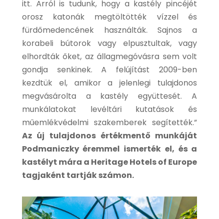
itt. Arról is tudunk, hogy a kastély pincéjét
orosz katonák megtöltötték vízzel és
fürdőmedencének használták. Sajnos a
korabeli bútorok vagy elpusztultak, vagy
elhordták őket, az állagmegóvásra sem volt
gondja senkinek. A felújítást 2009-ben
kezdtük el, amikor a jelenlegi tulajdonos
megvásárolta a kastély együttesét. A
munkálatokat levéltári kutatások és
műemlékvédelmi szakemberek segítették.”
Az új tulajdonos értékmentő munkáját
Podmaniczky éremmel ismerték el, és a
kastélyt mára a Heritage Hotels of Europe
tagjaként tartják számon.