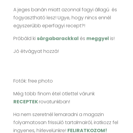
A jeges banán miatt azonnal fagyi állagú és
fogyasztható lesz! Ugye, hogy nincs ennél
egyszerűbb eperfagyi recept?!
Próbáld ki
sárgabarackkal
és
meggyel
is!
Jó étvágyat hozzá!
Fotók: free photo
Még több finom étel ötlettel várunk
RECEPTEK
rovatunkban!
Ha nem szeretnél lemaradni a magazin
folyamatosan frissülő tartalmairól, iratkozz fel
ingyenes, hírlevelünkre!
FELIRATKOZOM!