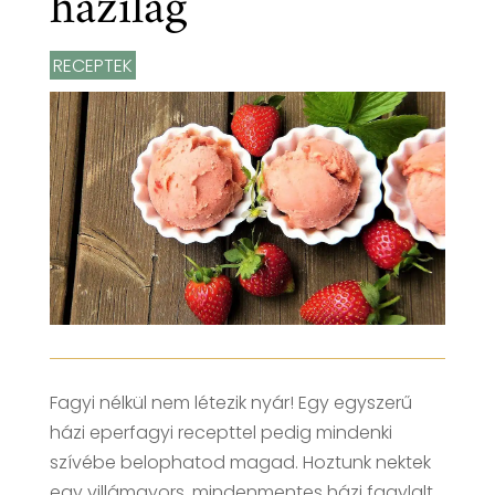
házilag
RECEPTEK
Fagyi nélkül nem létezik nyár! Egy egyszerű
házi eperfagyi recepttel pedig mindenki
szívébe belophatod magad. Hoztunk nektek
egy villámgyors, mindenmentes házi fagylalt