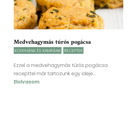
Medvehagymás túrós pogácsa
KONYHÁNK ÉS KAMRÁNK
,
RECEPTEK
Ezzel a medvehagymás túrós pogácsa
recepttel már tartozunk egy ideje...
Elolvasom