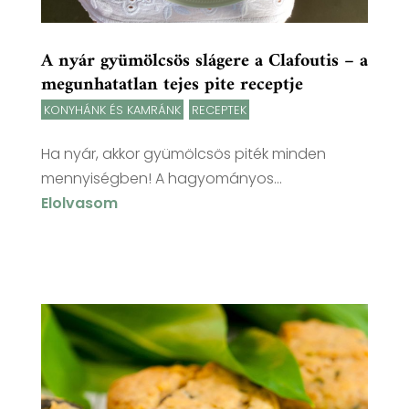
A nyár gyümölcsös slágere a Clafoutis – a
megunhatatlan tejes pite receptje
KONYHÁNK ÉS KAMRÁNK
,
RECEPTEK
Ha nyár, akkor gyümölcsös piték minden
mennyiségben! A hagyományos...
Elolvasom