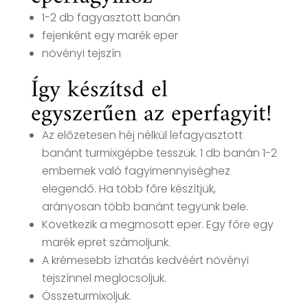
1-2 db fagyasztott banán
fejenként egy marék eper
növényi tejszín
Így készítsd el
egyszerűen az eperfagyit!
Az előzetesen héj nélkül lefagyasztott
banánt turmixgépbe tesszük. 1 db banán 1-2
embernek való fagyimennyiséghez
elegendő. Ha több főre készítjük,
arányosan több banánt tegyünk bele.
Következik a megmosott eper. Egy főre egy
marék epret számoljunk.
A krémesebb ízhatás kedvéért növényi
tejszínnel meglocsoljuk.
Összeturmixoljuk.