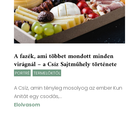
A fazék, ami többet mondott minden
virágnál – a Csíz Sajtműhely története
PORTRÉ
,
TERMELŐKTŐL
A Csíz, amin tényleg mosolyog az ember Kun
Anitát egy csodás,...
Elolvasom