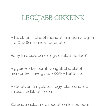
LEGÚJABB CIKKEINK
A fazék, ami többet mondott minden virágnál
– a Csíz Sajtműhely története
Hány fürdőszoba kell egy családi házba?
A gyerekek Minecraft világából született
márkanév – avagy az ESBANA története
A kék ötven árnyalata – egy lakberendező
stílusos vidéki otthona
Sárgabarackos pite recept: omlós és lédús