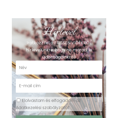
Hírlevél
Iratkozz fel a FRISSEN VIDÉKRŐL
hírlevelünkre, hogy ne maradj le
újdonságainkról!
Elolvastam és elfogadom az
Adatkezelési szabályzatot