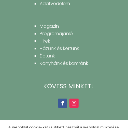
Adatvédelem
Magazin
Programajánló
Hírek
Házunk és kertünk
Életünk
Konyhánk és kamránk
KÖVESS MINKET!
A weboldal cookie-kat (sütiket) használ a weboldal működése,