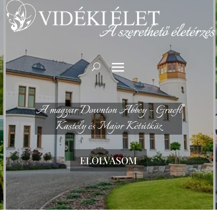
A magyar Downton Abbey – Graefl
Kastély és Major Kétútköz
ELOLVASOM