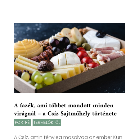
A fazék, ami többet mondott minden
virágnál – a Csíz Sajtműhely története
PORTRÉ
,
TERMELŐKTŐL
A Csíz, amin tényleg mosolyog az ember Kun