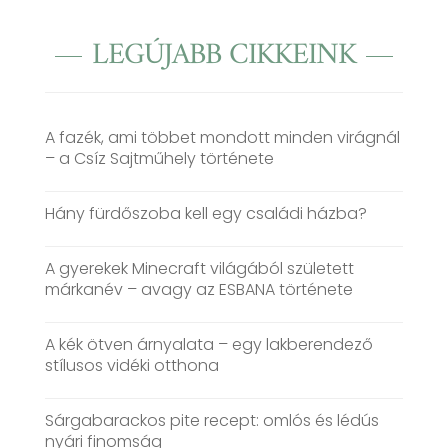
LEGÚJABB CIKKEINK
A fazék, ami többet mondott minden virágnál
– a Csíz Sajtműhely története
Hány fürdőszoba kell egy családi házba?
A gyerekek Minecraft világából született
márkanév – avagy az ESBANA története
A kék ötven árnyalata – egy lakberendező
stílusos vidéki otthona
Sárgabarackos pite recept: omlós és lédús
nyári finomság