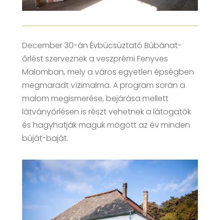
December 30-án Évbúcsúztató Búbánat-
őrlést szerveznek a veszprémi Fenyves
Malomban, mely a város egyetlen épségben
megmaradt vízimalma. A program során a
malom megismerése, bejárása mellett
látványőrlésen is részt vehetnek a látogatók
és hagyhatják maguk mögött az év minden
búját-baját.