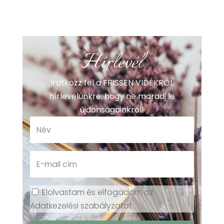
Hírlevél
Iratkozz fel a FRISSEN VIDÉKRŐL
hírlevelünkre, hogy ne maradj le
újdonságainkról!
Elolvastam és elfogadom az
Adatkezelési szabályzatot