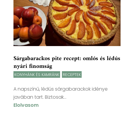
Sárgabarackos pite recept: omlós és lédús
nyári finomság
KONYHÁNK ÉS KAMRÁNK
,
RECEPTEK
A napszínű, lédús sárgabarackok idénye
javában tart. Biztosak...
Elolvasom