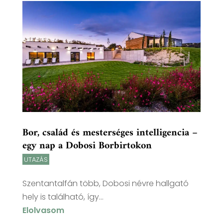
Bor, család és mesterséges intelligencia –
egy nap a Dobosi Borbirtokon
UTAZÁS
Szentantalfán több, Dobosi névre hallgató
hely is található, így...
Elolvasom