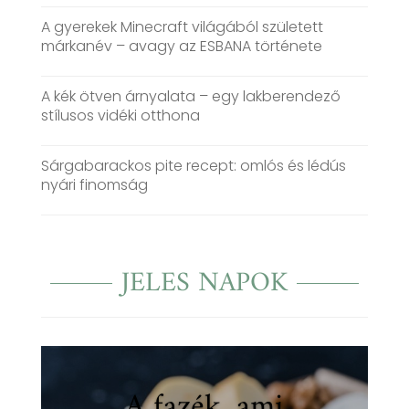
A gyerekek Minecraft világából született
márkanév – avagy az ESBANA története
A kék ötven árnyalata – egy lakberendező
stílusos vidéki otthona
Sárgabarackos pite recept: omlós és lédús
nyári finomság
JELES NAPOK
A fazék, ami