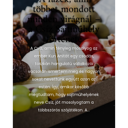
többet mondott
minden virágnál –
a Csíz Sajtműhely
története
A Csíz, amin tényleg mosolyog az
ember Kun Anitát egy csodás,
toszkán hangulatú vállalkozói
vacsorán ismertem meg és nagyon
sokat nevettünk együtt azon az
estén. Így, amikor később
megtudtam, hogy sajtműhelyének
neve Csíz, jót mosolyogtam a
többszörös szójátékon. A...