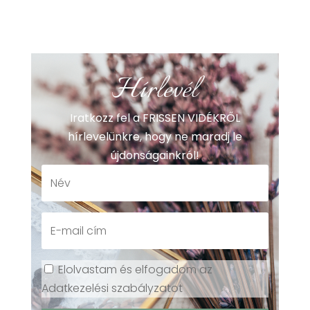
Hírlevél
Iratkozz fel a FRISSEN VIDÉKRŐL
hírlevelünkre, hogy ne maradj le
újdonságainkról!
Elolvastam és elfogadom az
Adatkezelési szabályzatot