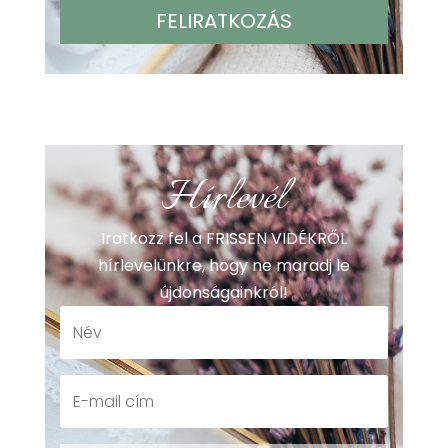
Hírlevél
Iratkozz fel a FRISSEN VIDÉKRŐL
hírlevelünkre, hogy ne maradj le
újdonságainkról!