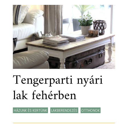
Tengerparti nyári
lak fehérben
HÁZUNK ÉS KERTÜNK
,
LAKBERENDEZÉS
,
OTTHONOK