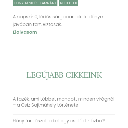
KONYHÁNK ÉS KAMRÁNK
,
RECEPTEK
A napszínű, lédús sárgabarackok idénye
javában tart. Biztosak...
Elolvasom
LEGÚJABB CIKKEINK
A fazék, ami többet mondott minden virágnál
– a Csíz Sajtműhely története
Hány fürdőszoba kell egy családi házba?