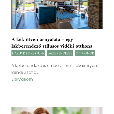
A kék ötven árnyalata – egy
lakberendező stílusos vidéki otthona
HÁZUNK ÉS KERTÜNK
,
LAKBERENDEZÉS
,
OTTHONOK
A lakberendező is ember, nem is akármilyen.
Benke Zsófia...
Elolvasom