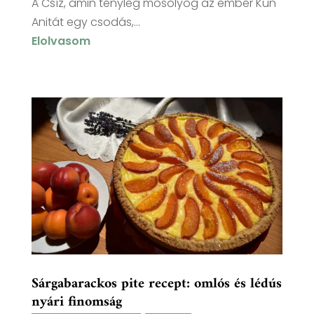
A Csíz, amin tényleg mosolyog az ember Kun
Anitát egy csodás,...
Elolvasom
Sárgabarackos pite recept: omlós és lédús
nyári finomság