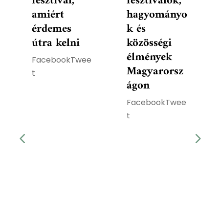
fesztivál,
fesztiválok,
amiért
hagyományo
érdemes
k és
útra kelni
közösségi
élmények
FacebookTwee
Magyarorsz
t
ágon
FacebookTwee
t