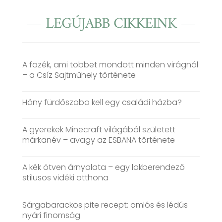
LEGÚJABB CIKKEINK
A fazék, ami többet mondott minden virágnál
– a Csíz Sajtműhely története
Hány fürdőszoba kell egy családi házba?
A gyerekek Minecraft világából született
márkanév – avagy az ESBANA története
A kék ötven árnyalata – egy lakberendező
stílusos vidéki otthona
Sárgabarackos pite recept: omlós és lédús
nyári finomság