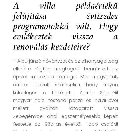
A villa példaértékű
felújítása évtizedes
programotokká vált. Hogy
emlékeztek vissza a
renoválás kezdeteire?
– A burjánzó növényzet és az elhanyagoltság
ellenére rögtön megfogott bennünket az
épület impozáns tömege. Már megvettük,
amikor kiderült számunkra, hogy milyen
különleges a története. Amrita Sher-Gil
magyar-indiai festőnő párizsi és indiai évei
mellett gyakran látogatott vissza
Zebegénybe, ahol legszemélyesebb képeit
festette az 193o-as évektől. Több családi