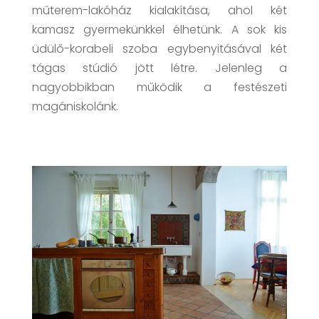
műterem-lakóház kialakítása, ahol két
kamasz gyermekünkkel élhetünk. A sok kis
üdülő-korabeli szoba egybenyitásával két
tágas stúdió jött létre. Jelenleg a
nagyobbikban működik a festészeti
magániskolánk.