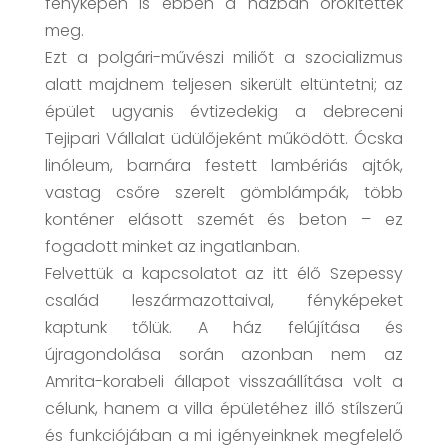
fényképen is ebben a házban örökítették
meg.
Ezt a polgári-művészi miliőt a szocializmus
alatt majdnem teljesen sikerült eltüntetni; az
épület ugyanis évtizedekig a debreceni
Tejipari Vállalat üdülőjeként működött. Ócska
linóleum, barnára festett lambériás ajtók,
vastag csőre szerelt gömblámpák, több
konténer elásott szemét és beton – ez
fogadott minket az ingatlanban.
Felvettük a kapcsolatot az itt élő Szepessy
család leszármazottaival, fényképeket
kaptunk tőlük. A ház felújítása és
újragondolása során azonban nem az
Amrita-korabeli állapot visszaállítása volt a
célunk, hanem a villa épületéhez illő stílszerű
és funkciójában a mi igényeinknek megfelelő