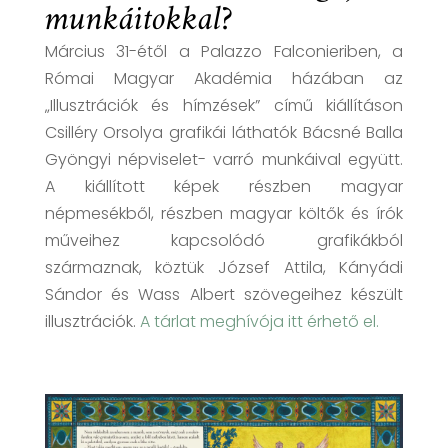
munkáitokkal?
Március 31-étől a Palazzo Falconieriben, a
Római Magyar Akadémia házában az
„Illusztrációk és hímzések” című kiállításon
Csilléry Orsolya grafikái láthatók Bácsné Balla
Gyöngyi népviselet- varró munkáival együtt.
A kiállított képek részben magyar
népmesékből, részben magyar költők és írók
műveihez kapcsolódó grafikákból
származnak, köztük József Attila, Kányádi
Sándor és Wass Albert szövegeihez készült
illusztrációk.
A tárlat meghívója itt érhető el.