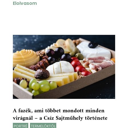
Elolvasom
A fazék, ami többet mondott minden
virágnál – a Csíz Sajtműhely története
PORTRÉ
,
TERMELŐKTŐL