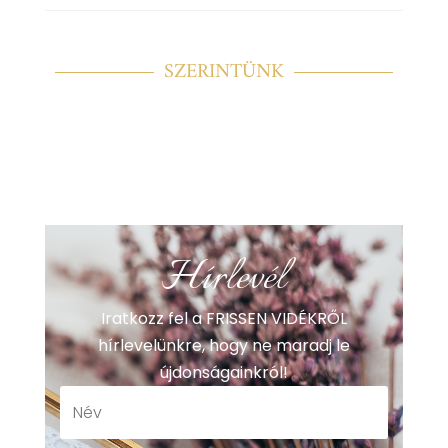
SZERINTÜNK
Hírlevél
Iratkozz fel a FRISSEN VIDÉKRŐL
hírlevelünkre, hogy ne maradj le
újdonságainkról!