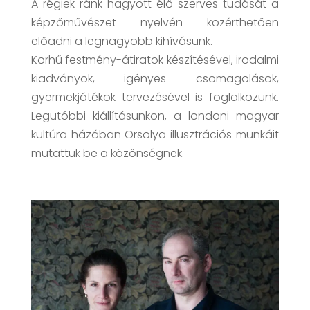
A régiek ránk hagyott élő szerves tudását a
képzőművészet nyelvén közérthetően
előadni a legnagyobb kihívásunk.
Korhű festmény-átiratok készítésével, irodalmi
kiadványok, igényes csomagolások,
gyermekjátékok tervezésével is foglalkozunk.
Legutóbbi kiállításunkon, a londoni magyar
kultúra házában Orsolya illusztrációs munkáit
mutattuk be a közönségnek.