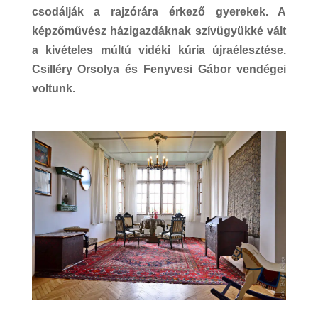
csodálják a rajzórára érkező gyerekek. A
képzőművész házigazdáknak szívügyükké vált
a kivételes múltú vidéki kúria újraélesztése.
Csilléry Orsolya és Fenyvesi Gábor vendégei
voltunk.