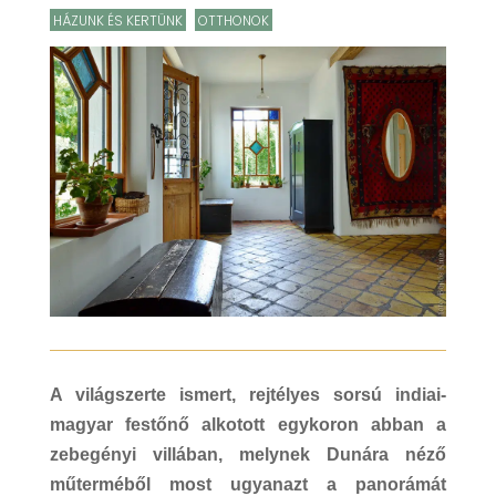
HÁZUNK ÉS KERTÜNK
,
OTTHONOK
A világszerte ismert, rejtélyes sorsú indiai-
magyar festőnő alkotott egykoron abban a
zebegényi villában, melynek Dunára néző
műterméből most ugyanazt a panorámát