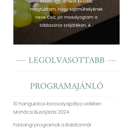
estén. Így, amikor később
megtudtam, hogy sajtműhelyének
neve Csíz, jót mosolyogtam a
többszörös szójátékon. A...
LEGOLVASOTTABB
PROGRAMAJÁNLÓ
10 hangulatos korcsolyapálya vidéken
Mohácsi Busójárás 2024
Farsangi programok a Balatonnál