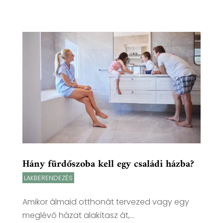
Hány fürdőszoba kell egy családi házba?
LAKBERENDEZÉS
Amikor álmaid otthonát tervezed vagy egy
meglévő házat alakítasz át,...