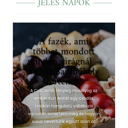
JELES NAPOK
A fazék, ami
többet mondott
minden virágnál –
a Csíz Sajtműhely
története
A Csíz, amin tényleg mosolyog az
ember Kun Anitát egy csodás,
toszkán hangulatú vállalkozói
vacsorán ismertem meg és nagyon
sokat nevettünk együtt azon az