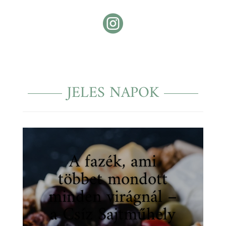

JELES NAPOK
A fazék, ami
többet mondott
minden virágnál –
a Csíz Sajtműhely