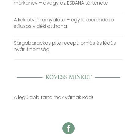
márkanév – avagy az ESBANA története
A kék ötven árnyalata – egy lakberendező
stílusos vidéki otthona
Sárgabarackos pite recept: omlós és lédús
nyári finomság
KÖVESS MINKET
A legújabb tartalmak várnak Rád!
