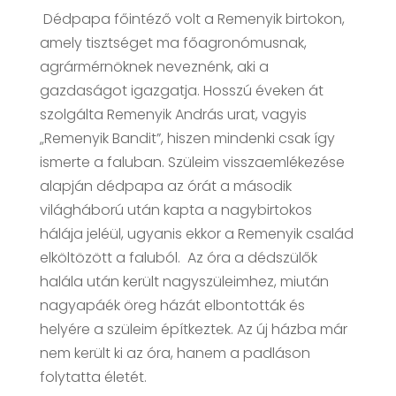
Dédpapa főintéző volt a Remenyik birtokon,
amely tisztséget ma főagronómusnak,
agrármérnöknek neveznénk, aki a
gazdaságot igazgatja. Hosszú éveken át
szolgálta Remenyik András urat, vagyis
„Remenyik Bandit”, hiszen mindenki csak így
ismerte a faluban. Szüleim visszaemlékezése
alapján dédpapa az órát a második
világháború után kapta a nagybirtokos
hálája jeléül, ugyanis ekkor a Remenyik család
elköltözött a faluból. Az óra a dédszülők
halála után került nagyszüleimhez, miután
nagyapáék öreg házát elbontották és
helyére a szüleim építkeztek. Az új házba már
nem került ki az óra, hanem a padláson
folytatta életét.