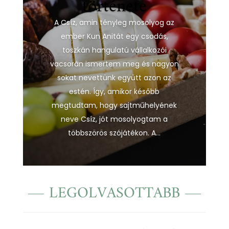
története
A Csíz, amin tényleg mosolyog az
ember Kun Anitát egy csodás,
toszkán hangulatú vállalkozói
vacsorán ismertem meg és nagyon
sokat nevettünk együtt azon az
estén. Így, amikor később
megtudtam, hogy sajtműhelyének
neve Csíz, jót mosolyogtam a
többszörös szójátékon. A...
LEGOLVASOTTABB