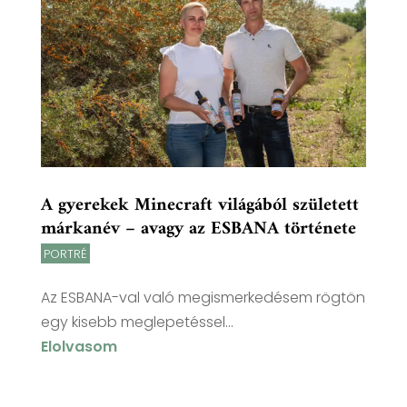
A gyerekek Minecraft világából született
márkanév – avagy az ESBANA története
PORTRÉ
Az ESBANA-val való megismerkedésem rögtön
egy kisebb meglepetéssel...
Elolvasom