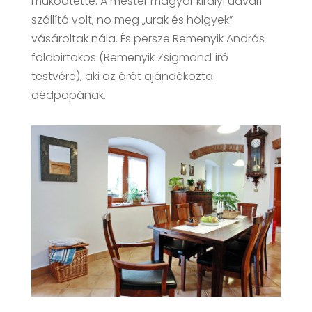
működtette. A mester magyar királyi udvari
szállító volt, no meg „urak és hölgyek”
vásároltak nála. És persze Remenyik András
földbirtokos (Remenyik Zsigmond író
testvére), aki az órát ajándékozta
dédpapának.