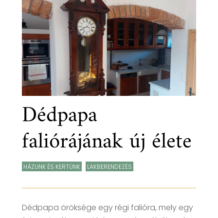
Dédpapa
faliórájának új élete
HÁZUNK ÉS KERTÜNK
,
LAKBERENDEZÉS
Dédpapa öröksége egy régi falióra, mely egy