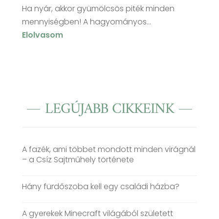
Ha nyár, akkor gyümölcsös piték minden
mennyiségben! A hagyományos...
Elolvasom
LEGÚJABB CIKKEINK
A fazék, ami többet mondott minden virágnál
– a Csíz Sajtműhely története
Hány fürdőszoba kell egy családi házba?
A gyerekek Minecraft világából született