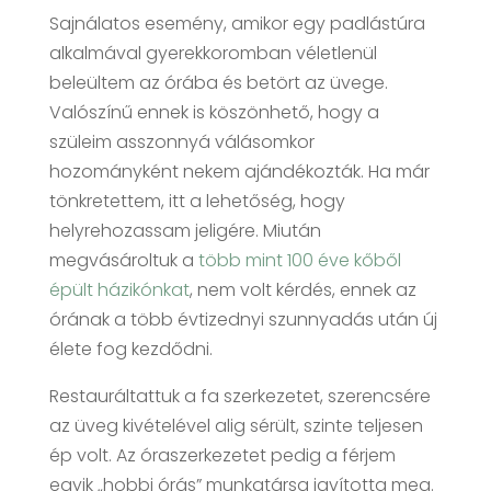
Sajnálatos esemény, amikor egy padlástúra
alkalmával gyerekkoromban véletlenül
beleültem az órába és betört az üvege.
Valószínű ennek is köszönhető, hogy a
szüleim asszonnyá válásomkor
hozományként nekem ajándékozták. Ha már
tönkretettem, itt a lehetőség, hogy
helyrehozassam jeligére. Miután
megvásároltuk a
több mint 100 éve kőből
épült házikónkat
, nem volt kérdés, ennek az
órának a több évtizednyi szunnyadás után új
élete fog kezdődni.
Restauráltattuk a fa szerkezetet, szerencsére
az üveg kivételével alig sérült, szinte teljesen
ép volt. Az óraszerkezetet pedig a férjem
egyik „hobbi órás” munkatársa javította meg.