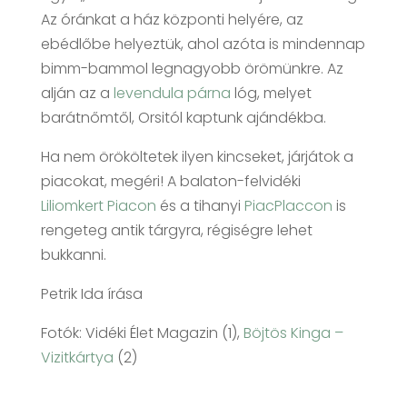
Az óránkat a ház központi helyére, az
ebédlőbe helyeztük, ahol azóta is mindennap
bimm-bammol legnagyobb örömünkre. Az
alján az a
levendula párna
lóg, melyet
barátnőmtől, Orsitól kaptunk ajándékba.
Ha nem örököltetek ilyen kincseket, járjátok a
piacokat, megéri! A balaton-felvidéki
Liliomkert Piacon
és a tihanyi
PiacPlaccon
is
rengeteg antik tárgyra, régiségre lehet
bukkanni.
Petrik Ida írása
Fotók: Vidéki Élet Magazin (1),
Böjtös Kinga –
Vizitkártya
(2)