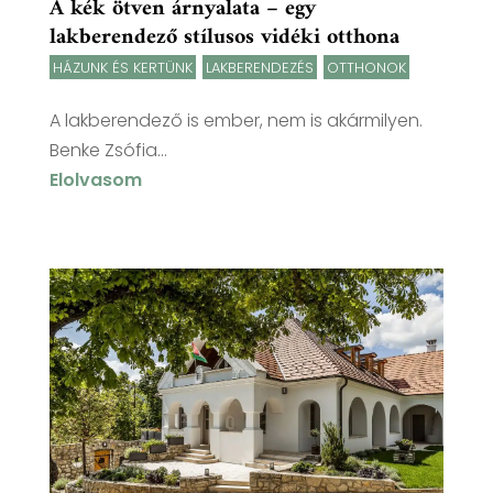
A kék ötven árnyalata – egy
lakberendező stílusos vidéki otthona
HÁZUNK ÉS KERTÜNK
,
LAKBERENDEZÉS
,
OTTHONOK
A lakberendező is ember, nem is akármilyen.
Benke Zsófia...
Elolvasom