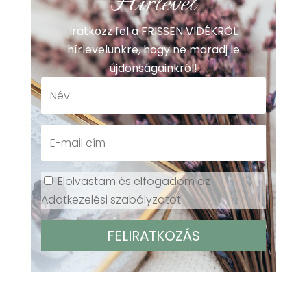
Hírlevél
Iratkozz fel a FRISSEN VIDÉKRŐL
hírlevelünkre, hogy ne maradj le
újdonságainkról!
Elolvastam és elfogadom az
Adatkezelési szabályzatot