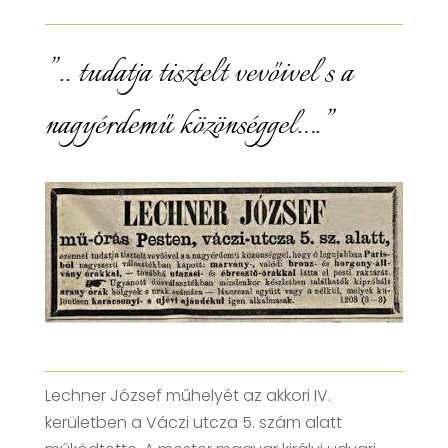
” .. tudatja tisztelt vevőivel s a
nagyérdemű közönséggel….”
Lechner József műhelyét az akkori IV.
kerületben a Váczi utcza 5. szám alatt