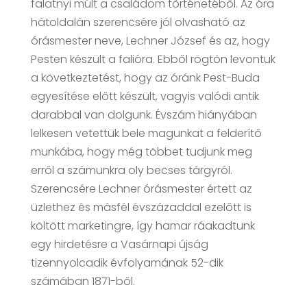
falatnyi múlt a családom történetéből. Az óra
hátoldalán szerencsére jól olvasható az
órásmester neve, Lechner József és az, hogy
Pesten készült a falióra. Ebből rögtön levontuk
a következtetést, hogy az óránk Pest-Buda
egyesítése előtt készült, vagyis valódi antik
darabbal van dolgunk. Évszám hiányában
lelkesen vetettük bele magunkat a felderítő
munkába, hogy még többet tudjunk meg
erről a számunkra oly becses tárgyról.
Szerencsére Lechner órásmester értett az
üzlethez és másfél évszázaddal ezelőtt is
költött marketingre, így hamar ráakadtunk
egy hirdetésre a Vasárnapi újság
tizennyolcadik évfolyamának 52-dik
számában 1871-ből.