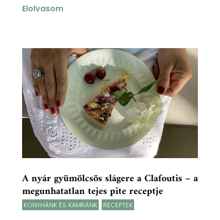
Elolvasom
A nyár gyümölcsös slágere a Clafoutis – a
megunhatatlan tejes pite receptje
KONYHÁNK ÉS KAMRÁNK
,
RECEPTEK