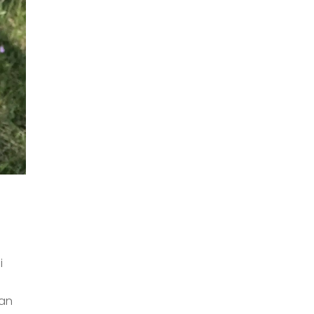
i
yan