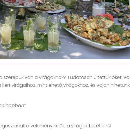
ra szerepük van a virágoknak? Tudatosan ültettük őket, v
 kert virágaihoz, mint ehető virágokhoz, és vajon hihetün
a holnapban”
megoszlanak a vélemények. De a virágok feltétlenül