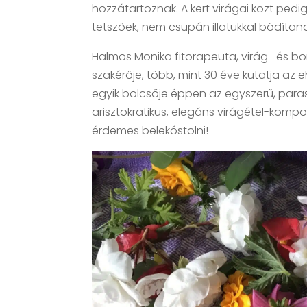
hozzátartoznak. A kert virágai közt pe
tetszőek, nem csupán illatukkal bódítanak
Halmos Monika fitorapeuta, virág- és bo
szakérője, több, mint 30 éve kutatja az 
egyik bölcsője éppen az egyszerű, paras
arisztokratikus, elegáns virágétel-komp
érdemes belekóstolni!