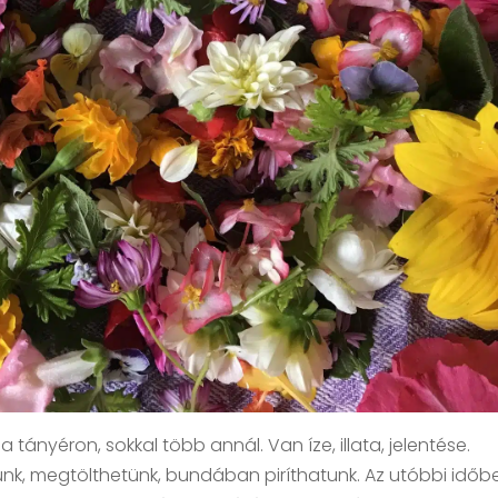
 tányéron, sokkal több annál. Van íze, illata, jelentése.
k, megtölthetünk, bundában piríthatunk. Az utóbbi időb