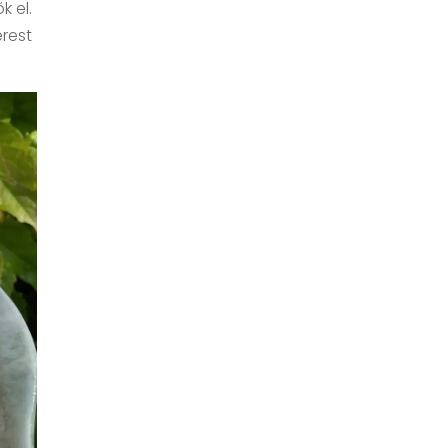
k el.
erest