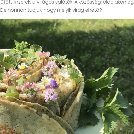
sütött linzerek, a virágos saláták. A közösségi oldalakon e
 De honnan tudjuk, hogy melyik virág ehető?