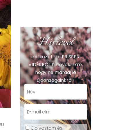
Hírlevél
Iratkozz fel a FRISSEN
VIDÉKRŐL hírlevelünkre,
hogy ne maradj le
újdonságainkról!
en
Elolvastam és