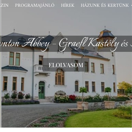
ZIN
PROGRAMAJÁNLÓ
HÍREK
HÁZUNK ÉS KERTÜNK
ton Abbey – Graefl Kastély és 
ELOLVASOM