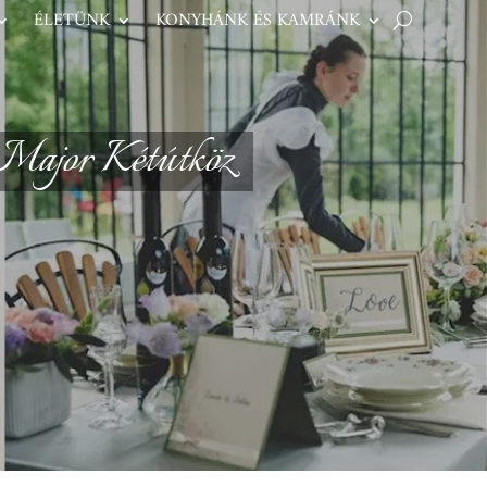
ÉLETÜNK
KONYHÁNK ÉS KAMRÁNK
Major Kétútköz