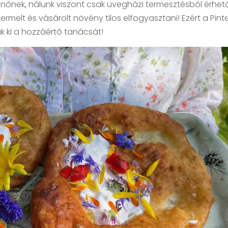
nőnek, nálunk viszont csak üvegházi termesztésből érhető
rmelt és vásárolt növény tilos elfogyasztani! Ezért a Pint
ük ki a hozzáértő tanácsát!