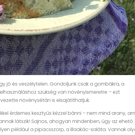
gy jó és veszélytelen. Gondoljunk csak a gombákra, a
felhasználáshoz szükség van növényismeretre – ezt
ezette növénysétán is elsajátíthatjuk.
ekkel érdemes kesztyűs kézzel bánni – nem mind arany, am
 annak látszik! Sajnos, ahogyan mindenben, úgy az ehető
Ilyen például a pipacsszörp, a lilaakác-saláta. Vannak ol