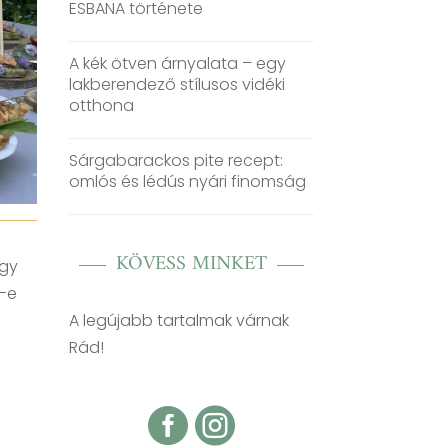
ESBANA története
A kék ötven árnyalata – egy
lakberendező stílusos vidéki
otthona
Sárgabarackos pite recept:
omlós és lédús nyári finomság
KÖVESS MINKET
agy
k-e
A legújabb tartalmak várnak
Rád!

