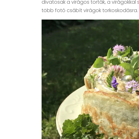
divatosak a virágos torták, a virágokkal 
több fotó csábít virágok torkoskodásra.