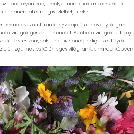
dig számos olyan van, amelyek nem csak a szemünknek
 el, hanem akár meg is ízlelhetjük őket.
rsommelier, számtalan könyv írója és a növények igazi
ehető virágok gasztrotörténetét. Az ehető virágok kultúráj
zti kertek és konyhák, a másik vonal pedig a kastélyok
ozíciói. Izgalmas és különleges világ, amibe mindenképpen