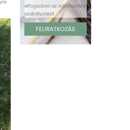
gyre
elfogadom az Adatkezelési
szabályzatot