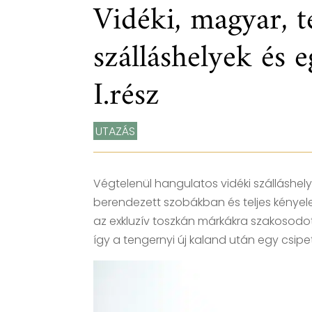
Vidéki, magyar, 
szálláshelyek és 
I.rész
UTAZÁS
Végtelenül hangulatos vidéki szálláshel
berendezett szobákban és teljes kényele
az exkluzív toszkán márkákra szakosodo
így a tengernyi új kaland után egy csipe