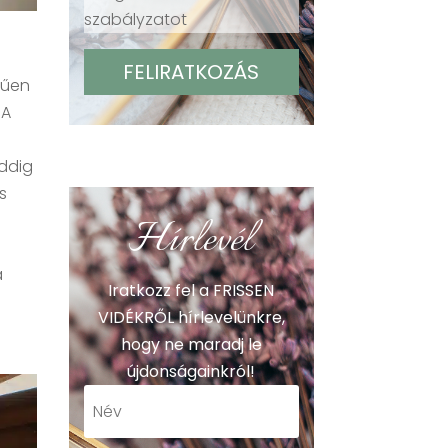
szabályzatot
hűen
 A
addig
s
Hírlevél
a
Iratkozz fel a FRISSEN
VIDÉKRŐL hírlevelünkre,
hogy ne maradj le
újdonságainkról!