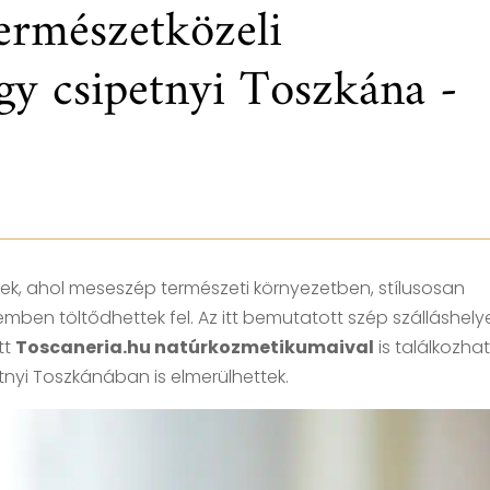
természetközeli
egy csipetnyi Toszkána -
yek, ahol meseszép természeti környezetben, stílusosan
mben töltődhettek fel. Az itt bemutatott szép szálláshel
tt
Toscaneria.hu natúrkozmetikumaival
is találkozhat
tnyi Toszkánában is elmerülhettek.