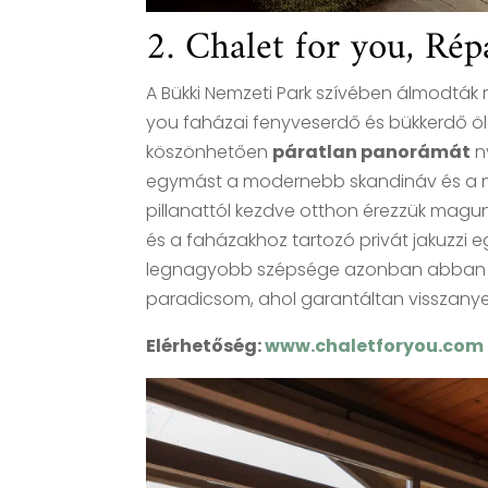
2. Chalet for you, Rép
A Bükki Nemzeti Park szívében álmodták m
you faházai fenyveserdő és bükkerdő ö
köszönhetően
páratlan panorámát
ny
egymást a modernebb skandináv és a mel
pillanattól kezdve otthon érezzük magu
és a faházakhoz tartozó privát jakuzzi e
legnagyobb szépsége azonban abban rejli
paradicsom, ahol garantáltan visszanyer
Elérhetőség:
www.chaletforyou.com