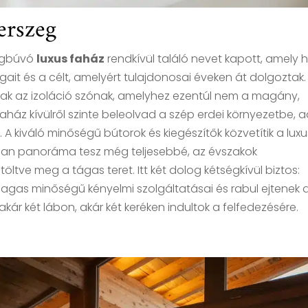
erszeg
egbúvó
luxus faház
rendkívül találó nevet kapott, amely 
ságait és a célt, amelyért tulajdonosai éveken át dolgoztak.
dtak az izoláció szónak, amelyhez ezentúl nem a magány,
aház kívülről szinte beleolvad a szép erdei környezetbe, 
. A kiváló minőségű bútorok és kiegészítők közvetítik a luxu
atlan panoráma tesz még teljesebbé, az évszakok
töltve meg a tágas teret. Itt két dolog kétségkívül biztos:
gas minőségű kényelmi szolgáltatásai és rabul ejtenek 
kár két lábon, akár két keréken indultok a felfedezésére.