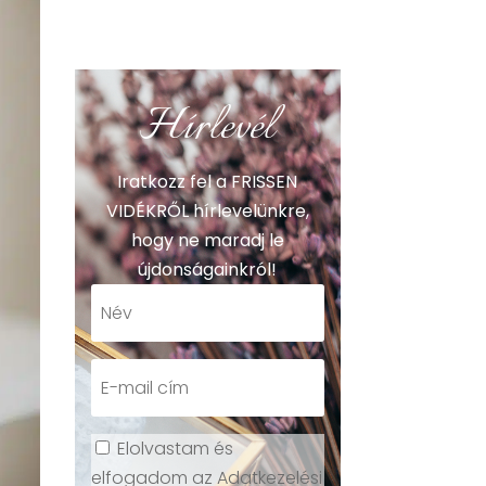
Hírlevél
Iratkozz fel a FRISSEN
VIDÉKRŐL hírlevelünkre,
hogy ne maradj le
újdonságainkról!
Elolvastam és
elfogadom az Adatkezelési