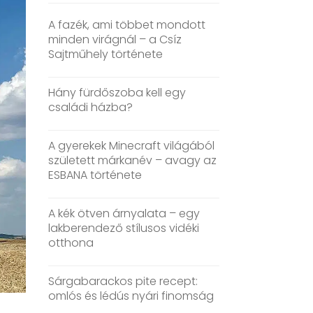
A fazék, ami többet mondott
minden virágnál – a Csíz
Sajtműhely története
Hány fürdőszoba kell egy
családi házba?
A gyerekek Minecraft világából
született márkanév – avagy az
ESBANA története
A kék ötven árnyalata – egy
lakberendező stílusos vidéki
otthona
Sárgabarackos pite recept:
omlós és lédús nyári finomság