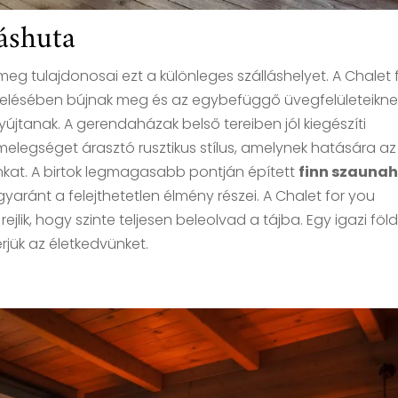
áshuta
eg tulajdonosai ezt a különleges szálláshelyet. A Chalet 
lelésében bújnak meg és az egybefüggő üvegfelületeikne
újtanak. A gerendaházak belső tereiben jól kiegészíti
egséget árasztó rusztikus stílus, amelynek hatására az
nkat. A birtok legmagasabb pontján épített
finn szauna
gyaránt a felejthetetlen élmény részei. A Chalet for you
k, hogy szinte teljesen beleolvad a tájba. Egy igazi föld
jük az életkedvünket.