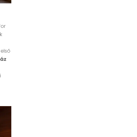
for
k
 első
ház
i