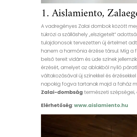
1. Aislamiento, Zalaeg
A vadregényes Zalai dombok között m
tükrözi a szálláshely „elszigetelt” adott
tulajdonosok tervezetten új értelmet a
hanem a harmónia érzése társul. Míg a f
belső tereit vidám és üde színek jellemzik
érzését, amelyet az ablakból nyíló pár
váltakozásával új színekkel és érzésekkel 
napokig fogva tartanak majd a faház ma
Zalai-dombság
természeti szépségei, a
Elérhetőség
:
www.aislamiento.hu